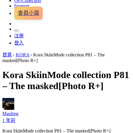
OF/Collection
Support
會員小窩
注册
登入
首頁
›
KORA
›
Kora SkiinMode collection P81 – The
masked[Photo R+]
Kora SkiinMode collection P81
– The masked[Photo R+]
ManImg
1 年前
Kora SkiinMode collection P81 – The masked[Photo R+]