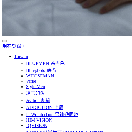
現在登錄。
Taiwan
BLUEMEN 藍男色
Bluephoto 藍攝
WHOSEMAN
Virile
Style Men
璞玉印象
ACtion 劇攝
ADDICTION 上癮
In Wonderland 男神遊園地
HIM VISION
JQVISION