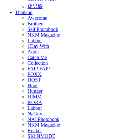
翔男優
Thailand
Awesome
Brothers
Self Photobook
NKM Magazine
Labour
1Day With
Adult
Catch Me
Collection
FAP! FAP!
FOXX
HOST
Hunt
Hunger
HIMM
KORA
Labour
NaGuy
NAI Photobook
NKM Magazine
Rocket
SKiiNMODE