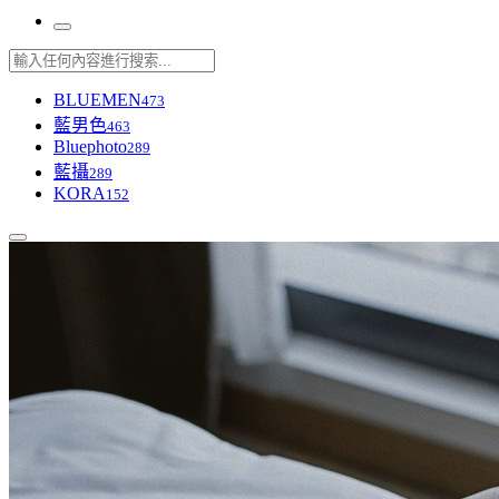
BLUEMEN
473
藍男色
463
Bluephoto
289
藍攝
289
KORA
152