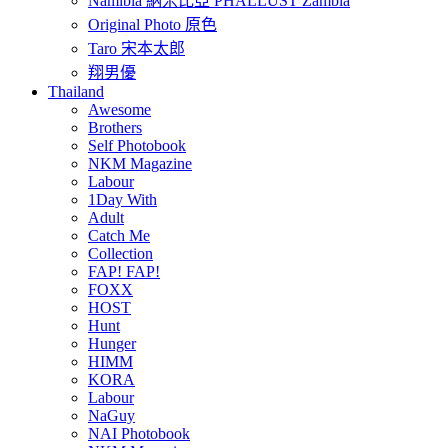
Namibia 納米比亞 PHALLUST Zambia
Original Photo 原色
Taro 宋本太郎
翔男優
Thailand
Awesome
Brothers
Self Photobook
NKM Magazine
Labour
1Day With
Adult
Catch Me
Collection
FAP! FAP!
FOXX
HOST
Hunt
Hunger
HIMM
KORA
Labour
NaGuy
NAI Photobook