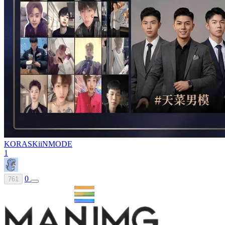
KORA
SKiiNMODE
1
0
761