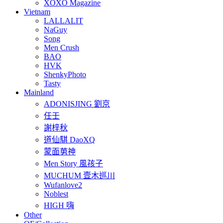
XOXO Magazine
Vietnam
LALLALIT
NaGuy
Song
Men Crush
BAO
HVK
ShenkyPhoto
Tasty
Mainland
ADONISJING 劉京
任壬
謝梓秋
道仙騏 DaoXQ
蒙面莮神
Men Story 風孩子
MUCHUM 壹木巡川
Wufanlove2
Noblest
HIGH 嗨
Other