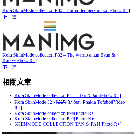
Kora SkiinMode collection P80 – Forbidden persimmon[Photo R+]
上一篇
Kora SkiinMode collection P82 – The warrio antan Evan &
Boizze[Photo R+]
下一篇
相關文章
Kora SkiinMode collection P41 – Tan & Jam[Photo R+]
Kora SkiinMode 82 邪惡聖誕 feat. Phakin Tofuboi[Video
R+]
Kora SkiinMode collection P98[Photo R+]
Kora SkiinMode collection P97[Photo R+]
SKIINMODE COLLECTION TAN & PAN[Photo R+]