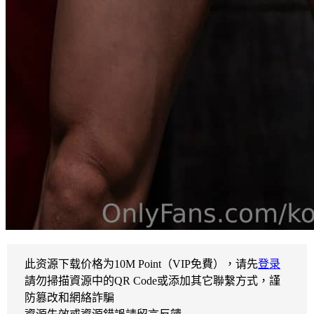
此资源下载价格为
10
M Point（VIP免費），请先
登录
請勿掃描資源中的QR Code或添加其它聯繫方式，謹
防篡改和網絡詐騙