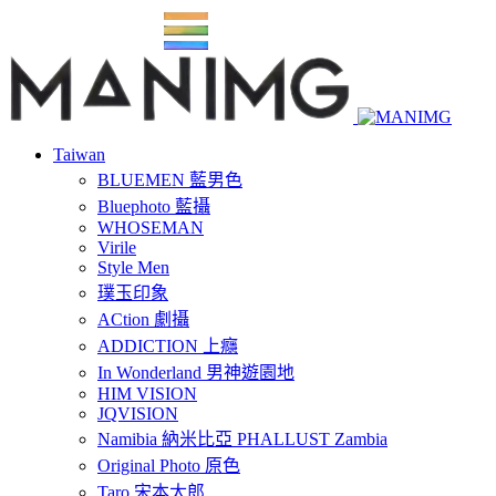
Taiwan
BLUEMEN 藍男色
Bluephoto 藍攝
WHOSEMAN
Virile
Style Men
璞玉印象
ACtion 劇攝
ADDICTION 上癮
In Wonderland 男神遊園地
HIM VISION
JQVISION
Namibia 納米比亞 PHALLUST Zambia
Original Photo 原色
Taro 宋本太郎