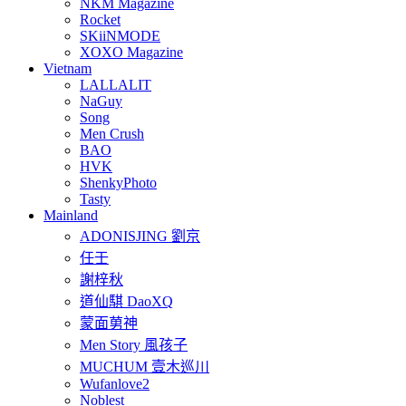
NKM Magazine
Rocket
SKiiNMODE
XOXO Magazine
Vietnam
LALLALIT
NaGuy
Song
Men Crush
BAO
HVK
ShenkyPhoto
Tasty
Mainland
ADONISJING 劉京
任壬
謝梓秋
道仙騏 DaoXQ
蒙面莮神
Men Story 風孩子
MUCHUM 壹木巡川
Wufanlove2
Noblest