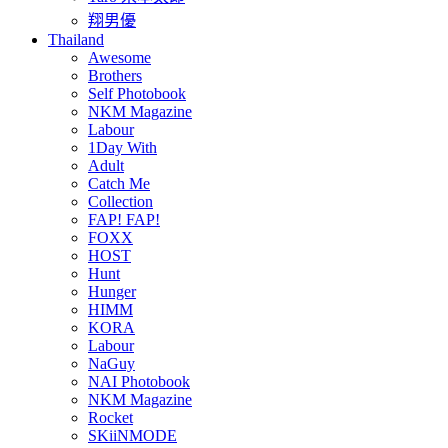
翔男優
Thailand
Awesome
Brothers
Self Photobook
NKM Magazine
Labour
1Day With
Adult
Catch Me
Collection
FAP! FAP!
FOXX
HOST
Hunt
Hunger
HIMM
KORA
Labour
NaGuy
NAI Photobook
NKM Magazine
Rocket
SKiiNMODE