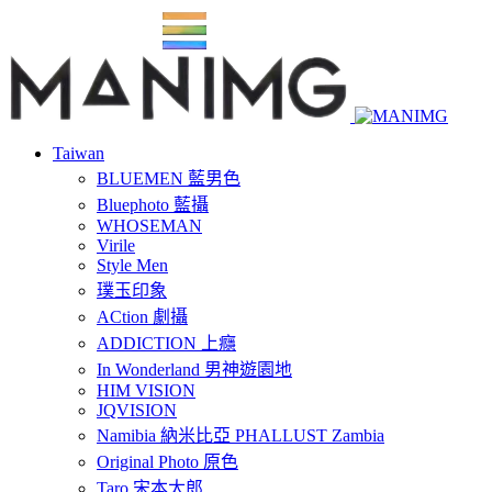
Taiwan
BLUEMEN 藍男色
Bluephoto 藍攝
WHOSEMAN
Virile
Style Men
璞玉印象
ACtion 劇攝
ADDICTION 上癮
In Wonderland 男神遊園地
HIM VISION
JQVISION
Namibia 納米比亞 PHALLUST Zambia
Original Photo 原色
Taro 宋本太郎