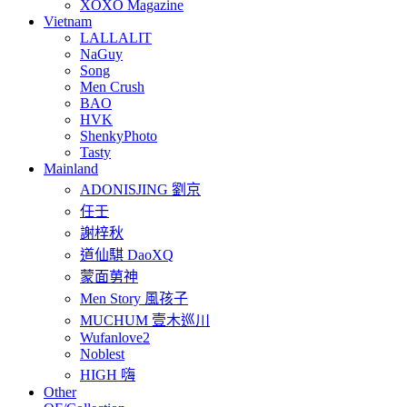
XOXO Magazine
Vietnam
LALLALIT
NaGuy
Song
Men Crush
BAO
HVK
ShenkyPhoto
Tasty
Mainland
ADONISJING 劉京
任壬
謝梓秋
道仙騏 DaoXQ
蒙面莮神
Men Story 風孩子
MUCHUM 壹木巡川
Wufanlove2
Noblest
HIGH 嗨
Other