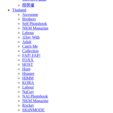
翔男優
Thailand
Awesome
Brothers
Self Photobook
NKM Magazine
Labour
1Day With
Adult
Catch Me
Collection
FAP! FAP!
FOXX
HOST
Hunt
Hunger
HIMM
KORA
Labour
NaGuy
NAI Photobook
NKM Magazine
Rocket
SKiiNMODE