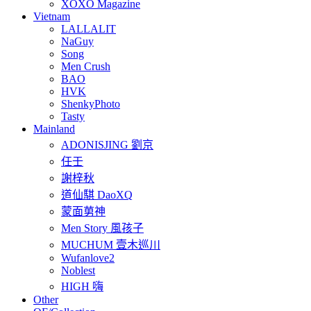
XOXO Magazine
Vietnam
LALLALIT
NaGuy
Song
Men Crush
BAO
HVK
ShenkyPhoto
Tasty
Mainland
ADONISJING 劉京
任壬
謝梓秋
道仙騏 DaoXQ
蒙面莮神
Men Story 風孩子
MUCHUM 壹木巡川
Wufanlove2
Noblest
HIGH 嗨
Other