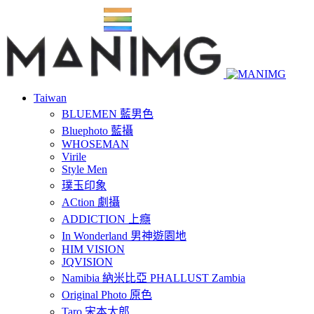
Taiwan
BLUEMEN 藍男色
Bluephoto 藍攝
WHOSEMAN
Virile
Style Men
璞玉印象
ACtion 劇攝
ADDICTION 上癮
In Wonderland 男神遊園地
HIM VISION
JQVISION
Namibia 納米比亞 PHALLUST Zambia
Original Photo 原色
Taro 宋本太郎