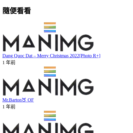
隨便看看
Dang Quoc Dat – Merry Christmas 2022[Photo R+]
1 年前
Mr.Barton🍑 OF
1 年前