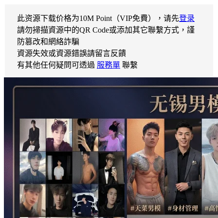
此资源下载价格为
10
M Point（VIP免費），请先
登录
請勿掃描資源中的QR Code或添加其它聯繫方式，謹
防篡改和網絡詐騙
資源失效或資源錯誤請留言反饋
有其他任何疑問可透過
服務單
聯繫