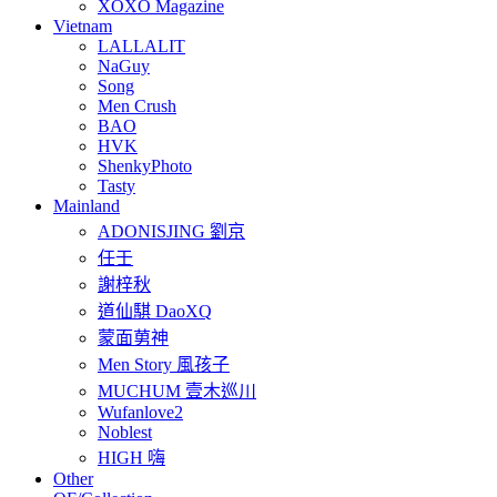
XOXO Magazine
Vietnam
LALLALIT
NaGuy
Song
Men Crush
BAO
HVK
ShenkyPhoto
Tasty
Mainland
ADONISJING 劉京
任壬
謝梓秋
道仙騏 DaoXQ
蒙面莮神
Men Story 風孩子
MUCHUM 壹木巡川
Wufanlove2
Noblest
HIGH 嗨
Other