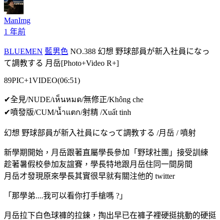
ManImg
1 年前
BLUEMEN
藍男色
NO.388 幻想 野球部員が新入社員になっ
て調教する 月岳[Photo+Video R+]
89PIC+1VIDEO(06:51)
✔全見/NUDE/เห็นหมด/無修正/Không che
✔噴發版/CUM/น้ำแตก/射精 /Xuất tinh
幻想 野球部員が新入社員になって調教する /月岳 / 噴射
新學期開始，月岳跟著直屬學長參加「野球社團」接受訓練
趁著暑假校參加友誼賽，學長特地跟月岳住同一間房間
月岳才發現原來學長其實很早就有關注他的 twitter
「那學弟....我可以看你打手槍嗎 ?」
月岳拉下白色球褲的拉鍊，掏出早已在褲子裡硬挺挑動的硬挺