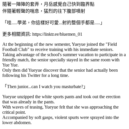
隨著一陣陣的套弄，月岳感覺自己快到臨界點
伴隨著輕聲的喘息，猛烈的往下腹部噴射
「哇.....學弟，你這樣好可愛...射的整個手都是.....」
更多相關資訊: https://linktr.ee/bluemen_01
At the beginning of the new semester, Yueyue joined the "Field
Football Club" to receive training with his immediate seniors.
Taking advantage of the school's summer vacation to participate in a
friendly match, the senior specially stayed in the same room with
Yue Yue.
Only then did Yueyue discover that the senior had actually been
following his Twitter for a long time.
「Then junior...can I watch you masturbate?」
Yueyue unzipped the white sports pants and took out the erection
that was already in the pants.
With waves of teasing, Yueyue felt that she was approaching the
critical point.
Accompanied by soft gasps, violent spurts were sprayed into the
lower abdomen.