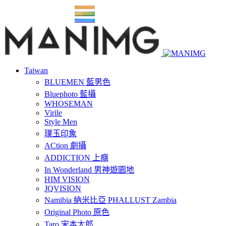
Taiwan
BLUEMEN 藍男色
Bluephoto 藍攝
WHOSEMAN
Virile
Style Men
璞玉印象
ACtion 劇攝
ADDICTION 上癮
In Wonderland 男神遊園地
HIM VISION
JQVISION
Namibia 納米比亞 PHALLUST Zambia
Original Photo 原色
Taro 宋本太郎