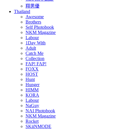
翔男優
Thailand
Awesome
Brothers
Self Photobook
NKM Magazine
Labour
1Day With
Adult
Catch Me
Collection
FAP! FAP!
FOXX
HOST
Hunt
Hunger
HIMM
KORA
Labour
NaGuy
NAI Photobook
NKM Magazine
Rocket
SKiiNMODE