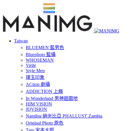
Taiwan
BLUEMEN 藍男色
Bluephoto 藍攝
WHOSEMAN
Virile
Style Men
璞玉印象
ACtion 劇攝
ADDICTION 上癮
In Wonderland 男神遊園地
HIM VISION
JQVISION
Namibia 納米比亞 PHALLUST Zambia
Original Photo 原色
Taro 宋本太郎