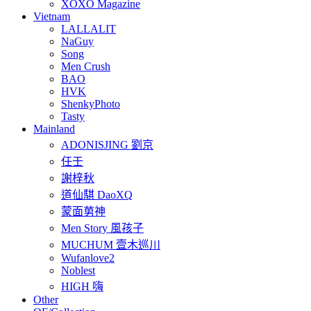
XOXO Magazine
Vietnam
LALLALIT
NaGuy
Song
Men Crush
BAO
HVK
ShenkyPhoto
Tasty
Mainland
ADONISJING 劉京
任壬
謝梓秋
道仙騏 DaoXQ
蒙面莮神
Men Story 風孩子
MUCHUM 壹木巡川
Wufanlove2
Noblest
HIGH 嗨
Other