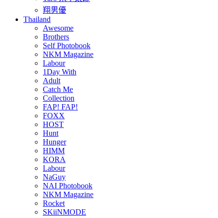
翔男優
Thailand
Awesome
Brothers
Self Photobook
NKM Magazine
Labour
1Day With
Adult
Catch Me
Collection
FAP! FAP!
FOXX
HOST
Hunt
Hunger
HIMM
KORA
Labour
NaGuy
NAI Photobook
NKM Magazine
Rocket
SKiiNMODE