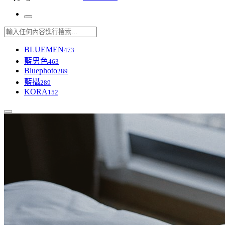
BLUEMEN
473
藍男色
463
Bluephoto
289
藍攝
289
KORA
152