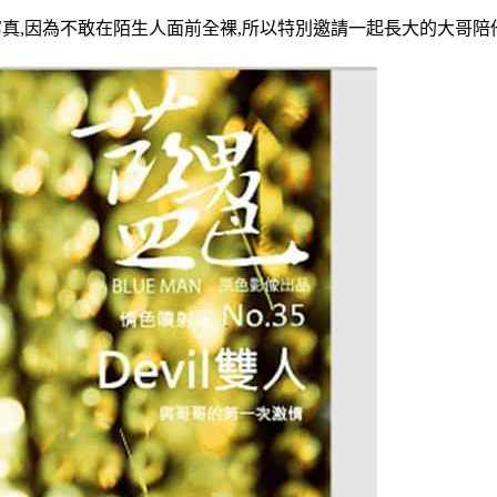
男情慾寫真,因為不敢在陌生人面前全裸,所以特別邀請一起長大的大哥