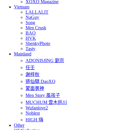
XOXO Magazine
Vietnam
LALLALIT
NaGuy
Song
Men Crush
BAO
HVK
ShenkyPhoto
Tasty
Mainland
ADONISJING 劉京
任壬
謝梓秋
道仙騏 DaoXQ
蒙面莮神
Men Story 風孩子
MUCHUM 壹木巡川
Wufanlove2
Noblest
HIGH 嗨
Other