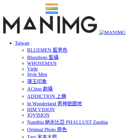
Taiwan
BLUEMEN 藍男色
Bluephoto 藍攝
WHOSEMAN
Virile
Style Men
璞玉印象
ACtion 劇攝
ADDICTION 上癮
In Wonderland 男神遊園地
HIM VISION
JQVISION
Namibia 納米比亞 PHALLUST Zambia
Original Photo 原色
Taro 宋本太郎