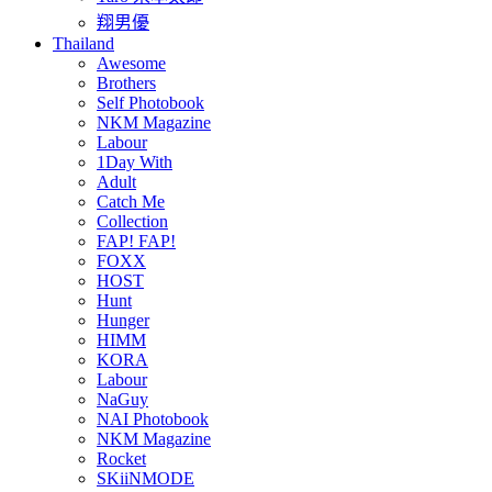
翔男優
Thailand
Awesome
Brothers
Self Photobook
NKM Magazine
Labour
1Day With
Adult
Catch Me
Collection
FAP! FAP!
FOXX
HOST
Hunt
Hunger
HIMM
KORA
Labour
NaGuy
NAI Photobook
NKM Magazine
Rocket
SKiiNMODE