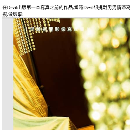
在Devil出版第一本寫真之前的作品,當時Devil想挑戰男
摸.做壞事!