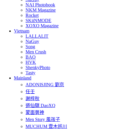
NAI Photobook
NKM Magazine
Rocket
SKiiNMODE
XOXO Magazine
Vietnam
LALLALIT
NaGuy
Song
Men Crush
BAO
HVK
ShenkyPhoto
Tasty
Mainland
ADONISJING 劉京
任壬
謝梓秋
道仙騏 DaoXQ
蒙面莮神
Men Story 風孩子
MUCHUM 壹木巡川