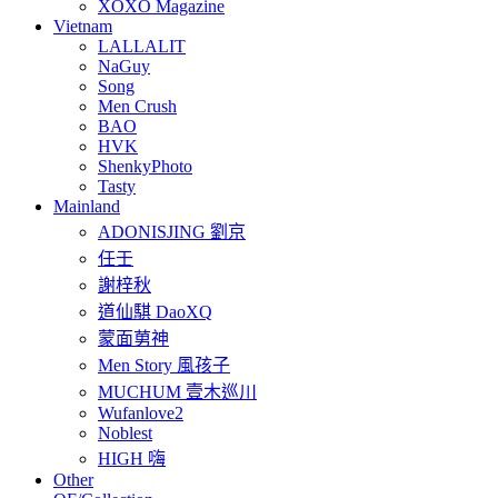
XOXO Magazine
Vietnam
LALLALIT
NaGuy
Song
Men Crush
BAO
HVK
ShenkyPhoto
Tasty
Mainland
ADONISJING 劉京
任壬
謝梓秋
道仙騏 DaoXQ
蒙面莮神
Men Story 風孩子
MUCHUM 壹木巡川
Wufanlove2
Noblest
HIGH 嗨
Other