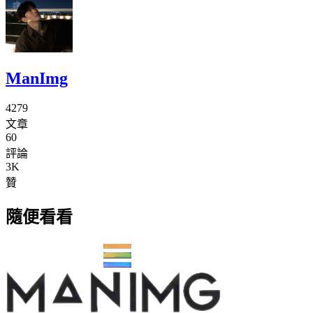
ManImg
4279
文章
60
評論
3K
贊
隨便看看