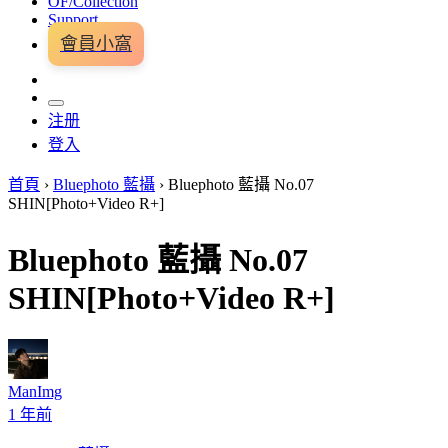
OF/Collection
Support
會員小窩
注册
登入
首頁
›
Bluephoto 藍攝
›
Bluephoto 藍攝 No.07
SHIN[Photo+Video R+]
Bluephoto 藍攝 No.07
SHIN[Photo+Video R+]
ManImg
1 年前