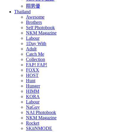
翔男優
Thailand
Awesome
Brothers
Self Photobook
NKM Magazine
Labour
1Day With
Adult
Catch Me
Collection
FAP! FAP!
FOXX
HOST
Hunt
Hunger
HIMM
KORA
Labour
NaGuy
NAI Photobook
NKM Magazine
Rocket
SKiiNMODE