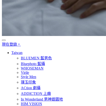
現在登錄。
Taiwan
BLUEMEN 藍男色
Bluephoto 藍攝
WHOSEMAN
Virile
Style Men
璞玉印象
ACtion 劇攝
ADDICTION 上癮
In Wonderland 男神遊園地
HIM VISION