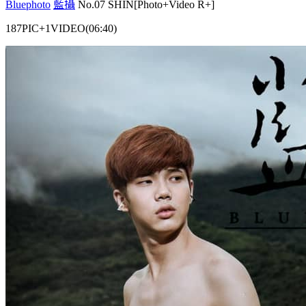
Bluephoto
藍攝
No.07 SHIN[Photo+Video R+]
187PIC+1VIDEO(06:40)