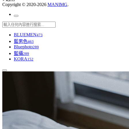
Copyright © 2020-2026
MANIMG
.
BLUEMEN
473
藍男色
463
Bluephoto
289
藍攝
289
KORA
152