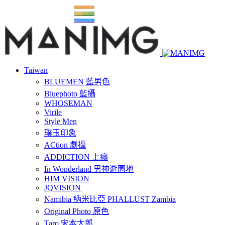
Taiwan
BLUEMEN 藍男色
Bluephoto 藍攝
WHOSEMAN
Virile
Style Men
璞玉印象
ACtion 劇攝
ADDICTION 上癮
In Wonderland 男神遊園地
HIM VISION
JQVISION
Namibia 納米比亞 PHALLUST Zambia
Original Photo 原色
Taro 宋本太郎