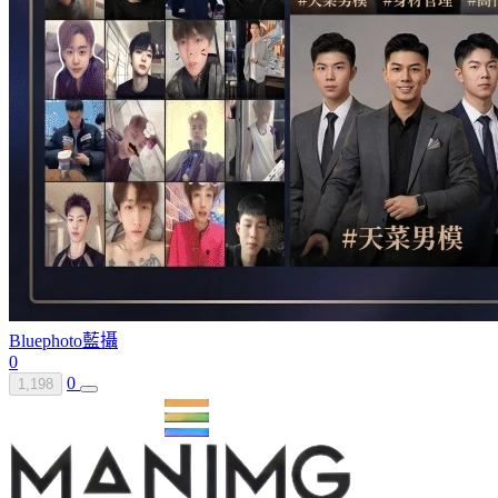
Bluephoto
藍攝
0
0
1,198