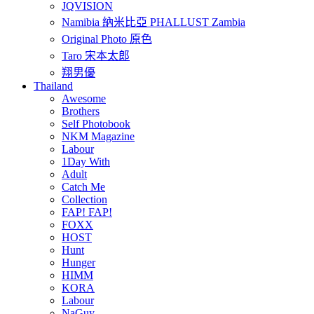
JQVISION
Namibia 納米比亞 PHALLUST Zambia
Original Photo 原色
Taro 宋本太郎
翔男優
Thailand
Awesome
Brothers
Self Photobook
NKM Magazine
Labour
1Day With
Adult
Catch Me
Collection
FAP! FAP!
FOXX
HOST
Hunt
Hunger
HIMM
KORA
Labour
NaGuy