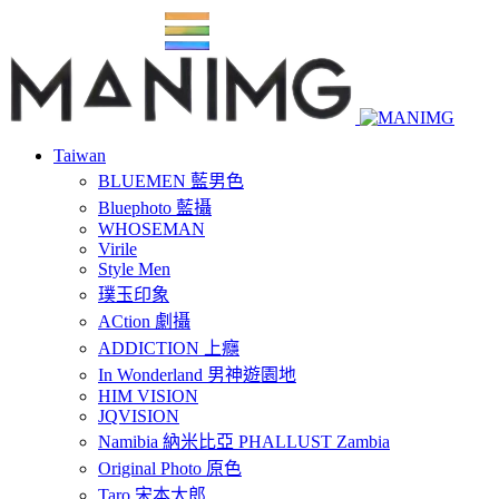
Taiwan
BLUEMEN 藍男色
Bluephoto 藍攝
WHOSEMAN
Virile
Style Men
璞玉印象
ACtion 劇攝
ADDICTION 上癮
In Wonderland 男神遊園地
HIM VISION
JQVISION
Namibia 納米比亞 PHALLUST Zambia
Original Photo 原色
Taro 宋本太郎