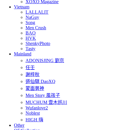
XOXO Magazine
Vietnam
LALLALIT
NaGuy
Song
Men Crush
BAO
HVK
ShenkyPhoto
Tasty
Mainland
ADONISJING 劉京
任壬
謝梓秋
道仙騏 DaoXQ
蒙面莮神
Men Story 風孩子
MUCHUM 壹木巡川
Wufanlove2
Noblest
HIGH 嗨
Other