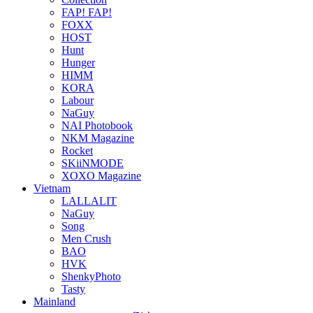
FAP! FAP!
FOXX
HOST
Hunt
Hunger
HIMM
KORA
Labour
NaGuy
NAI Photobook
NKM Magazine
Rocket
SKiiNMODE
XOXO Magazine
Vietnam
LALLALIT
NaGuy
Song
Men Crush
BAO
HVK
ShenkyPhoto
Tasty
Mainland