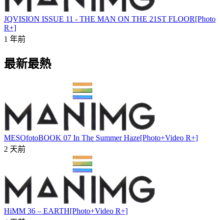
JQVISION ISSUE 11 - THE MAN ON THE 21ST FLOOR[Photo
R+]
1 年前
最新最熱
MESOfotoBOOK 07 In The Summer Haze[Photo+Video R+]
2 天前
HiMM 36 – EARTH[Photo+Video R+]