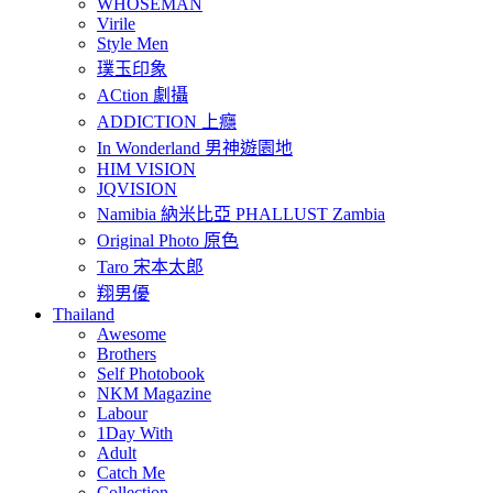
WHOSEMAN
Virile
Style Men
璞玉印象
ACtion 劇攝
ADDICTION 上癮
In Wonderland 男神遊園地
HIM VISION
JQVISION
Namibia 納米比亞 PHALLUST Zambia
Original Photo 原色
Taro 宋本太郎
翔男優
Thailand
Awesome
Brothers
Self Photobook
NKM Magazine
Labour
1Day With
Adult
Catch Me
Collection