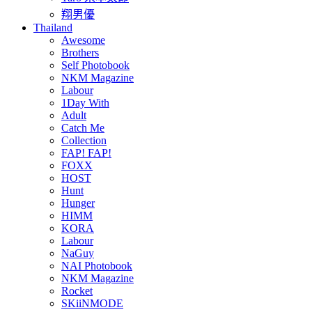
翔男優
Thailand
Awesome
Brothers
Self Photobook
NKM Magazine
Labour
1Day With
Adult
Catch Me
Collection
FAP! FAP!
FOXX
HOST
Hunt
Hunger
HIMM
KORA
Labour
NaGuy
NAI Photobook
NKM Magazine
Rocket
SKiiNMODE