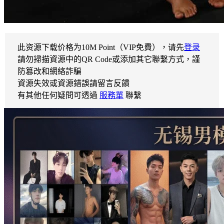
此资源下载价格为
10
M Point（VIP免費），请先
登录
請勿掃描資源中的QR Code或添加其它聯繫方式，謹
防篡改和網絡詐騙
資源失效或資源錯誤請留言反饋
有其他任何疑問可透過
服務單
聯繫