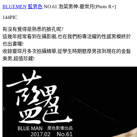
BLUEMEN
藍男色
NO.61 泡菜男神-靈崇月[Photo R+]
144PIC
有沒有覺得是熟悉的臉孔呢?
這幾年經常看到在攝影圈,也在我們粉專活耀的性感男模終於
也出書囉!
收錄靈琮月多次拍攝精華,從學生時期憨厚男孩到現在的金髮
美男,超值珍藏!