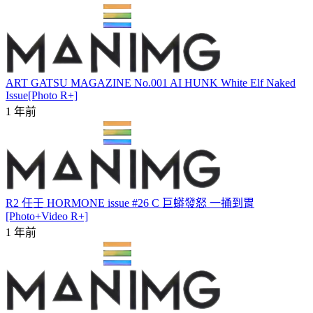
ART GATSU MAGAZINE No.001 AI HUNK White Elf Naked
Issue[Photo R+]
1 年前
R2 任壬 HORMONE issue #26 C 巨蟒發怒 一捅到胃
[Photo+Video R+]
1 年前