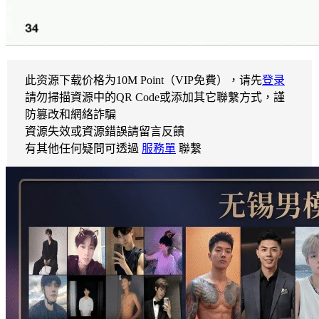
此资源下载价格为
10
M Point（VIP免費），请先
登录
請勿掃描資源中的QR Code或添加其它聯繫方式，謹
防篡改和網絡詐騙
資源失效或資源錯誤請留言反饋
有其他任何疑問可透過
服務單
聯繫