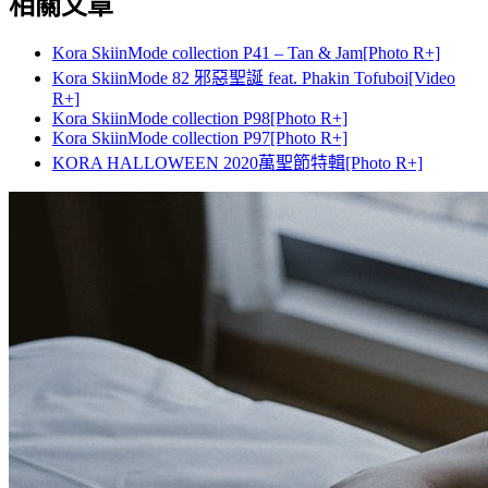
相關文章
Kora SkiinMode collection P41 – Tan & Jam[Photo R+]
Kora SkiinMode 82 邪惡聖誕 feat. Phakin Tofuboi[Video
R+]
Kora SkiinMode collection P98[Photo R+]
Kora SkiinMode collection P97[Photo R+]
KORA HALLOWEEN 2020萬聖節特輯[Photo R+]