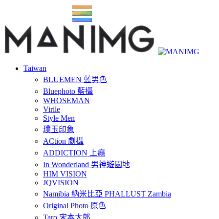
Taiwan
BLUEMEN 藍男色
Bluephoto 藍攝
WHOSEMAN
Virile
Style Men
璞玉印象
ACtion 劇攝
ADDICTION 上癮
In Wonderland 男神遊園地
HIM VISION
JQVISION
Namibia 納米比亞 PHALLUST Zambia
Original Photo 原色
Taro 宋本太郎