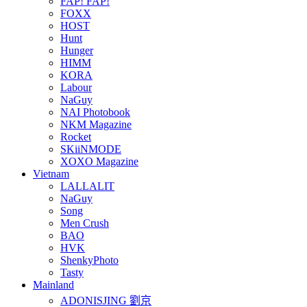
FAP! FAP!
FOXX
HOST
Hunt
Hunger
HIMM
KORA
Labour
NaGuy
NAI Photobook
NKM Magazine
Rocket
SKiiNMODE
XOXO Magazine
Vietnam
LALLALIT
NaGuy
Song
Men Crush
BAO
HVK
ShenkyPhoto
Tasty
Mainland
ADONISJING 劉京