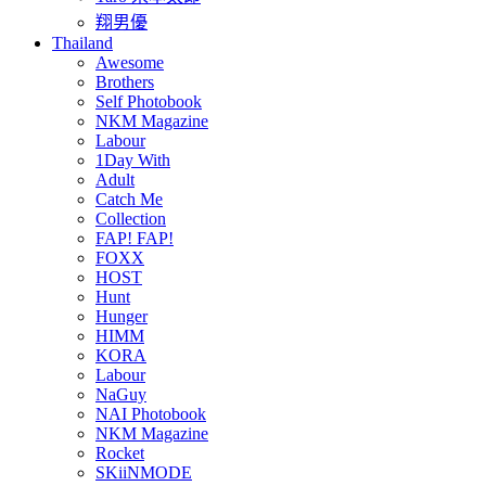
翔男優
Thailand
Awesome
Brothers
Self Photobook
NKM Magazine
Labour
1Day With
Adult
Catch Me
Collection
FAP! FAP!
FOXX
HOST
Hunt
Hunger
HIMM
KORA
Labour
NaGuy
NAI Photobook
NKM Magazine
Rocket
SKiiNMODE