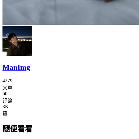
ManImg
4279
文章
60
評論
3K
贊
隨便看看