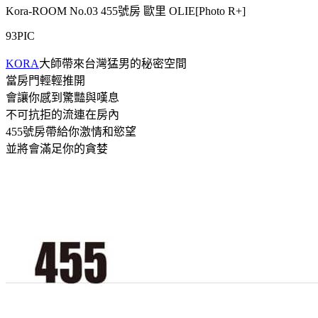
Kora-ROOM No.03 455號房 歐里 OLIE[Photo R+]
93PIC
KORA
大師帶來台灣猛男的秘密空間
當房門輕輕推開
會讓你感到驚豔與嘆息
不可抗拒的流連在房內
455號房帶給你激情和慾望
並將會滿足你的貪婪