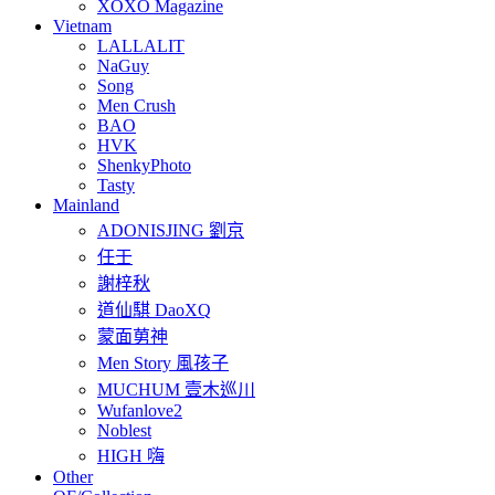
XOXO Magazine
Vietnam
LALLALIT
NaGuy
Song
Men Crush
BAO
HVK
ShenkyPhoto
Tasty
Mainland
ADONISJING 劉京
任壬
謝梓秋
道仙騏 DaoXQ
蒙面莮神
Men Story 風孩子
MUCHUM 壹木巡川
Wufanlove2
Noblest
HIGH 嗨
Other