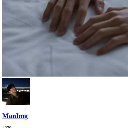
ManImg
4279