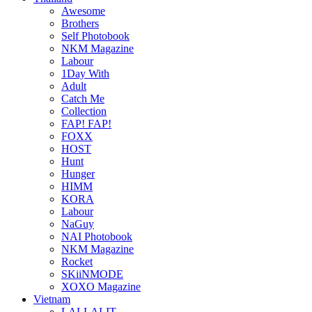
Awesome
Brothers
Self Photobook
NKM Magazine
Labour
1Day With
Adult
Catch Me
Collection
FAP! FAP!
FOXX
HOST
Hunt
Hunger
HIMM
KORA
Labour
NaGuy
NAI Photobook
NKM Magazine
Rocket
SKiiNMODE
XOXO Magazine
Vietnam
LALLALIT