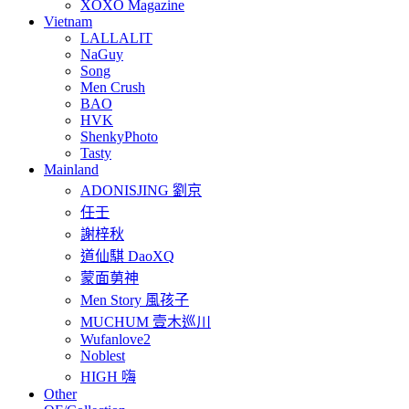
XOXO Magazine
Vietnam
LALLALIT
NaGuy
Song
Men Crush
BAO
HVK
ShenkyPhoto
Tasty
Mainland
ADONISJING 劉京
任壬
謝梓秋
道仙騏 DaoXQ
蒙面莮神
Men Story 風孩子
MUCHUM 壹木巡川
Wufanlove2
Noblest
HIGH 嗨
Other