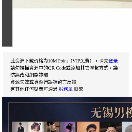
此资源下载价格为
10
M Point（VIP免費），请先
登录
請勿掃描資源中的QR Code或添加其它聯繫方式，謹
防篡改和網絡詐騙
資源失效或資源錯誤請留言反饋
有其他任何疑問可透過
服務單
聯繫