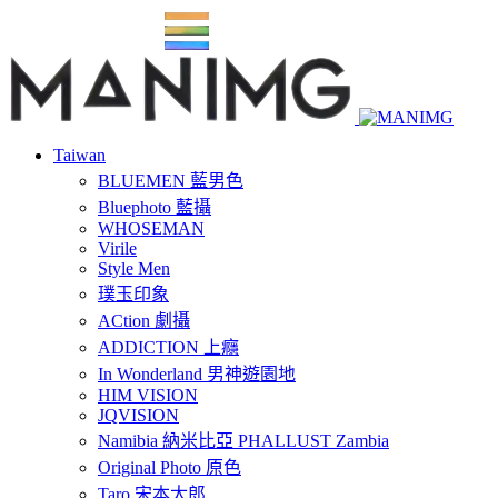
Taiwan
BLUEMEN 藍男色
Bluephoto 藍攝
WHOSEMAN
Virile
Style Men
璞玉印象
ACtion 劇攝
ADDICTION 上癮
In Wonderland 男神遊園地
HIM VISION
JQVISION
Namibia 納米比亞 PHALLUST Zambia
Original Photo 原色
Taro 宋本太郎