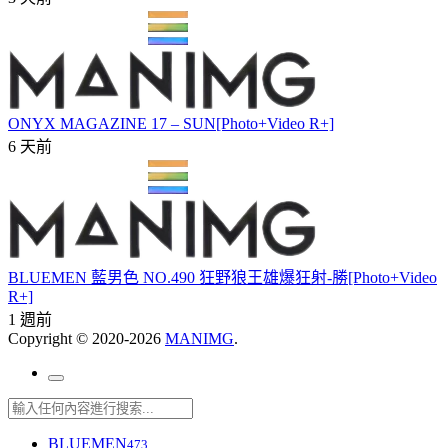
ONYX MAGAZINE 17 – SUN[Photo+Video R+]
6 天前
BLUEMEN 藍男色 NO.490 狂野狼王雄爆狂射-勝[Photo+Video
R+]
1 週前
Copyright © 2020-2026
MANIMG
.
BLUEMEN
473