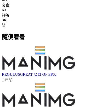
文章
60
評論
3K
贊
隨便看看
REGULUSGREAT ヒロ OF EP02
1 年前