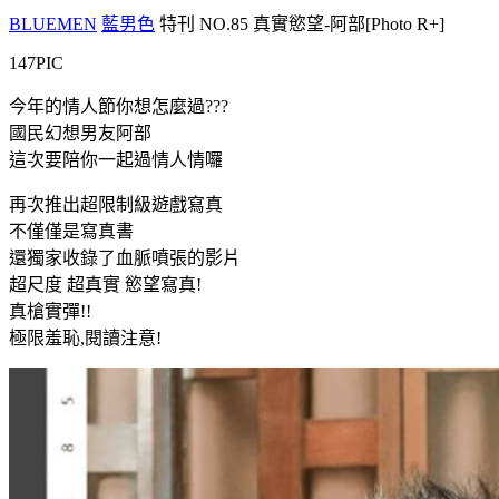
BLUEMEN
藍男色
特刊 NO.85 真實慾望-阿部[Photo R+]
147PIC
今年的情人節你想怎麼過???
國民幻想男友阿部
這次要陪你一起過情人情囉
再次推出超限制級遊戲寫真
不僅僅是寫真書
還獨家收錄了血脈噴張的影片
超尺度 超真實 慾望寫真!
真槍實彈!!
極限羞恥,閱讀注意!