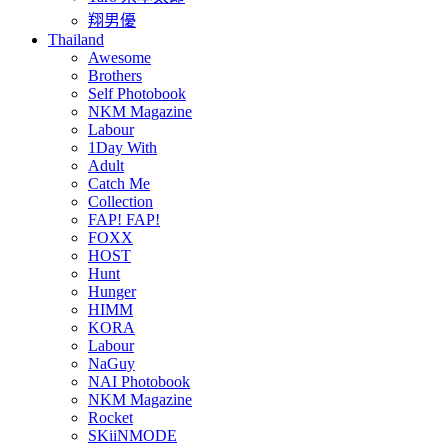
翔男優
Thailand
Awesome
Brothers
Self Photobook
NKM Magazine
Labour
1Day With
Adult
Catch Me
Collection
FAP! FAP!
FOXX
HOST
Hunt
Hunger
HIMM
KORA
Labour
NaGuy
NAI Photobook
NKM Magazine
Rocket
SKiiNMODE