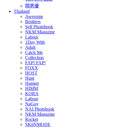
翔男優
Thailand
Awesome
Brothers
Self Photobook
NKM Magazine
Labour
1Day With
Adult
Catch Me
Collection
FAP! FAP!
FOXX
HOST
Hunt
Hunger
HIMM
KORA
Labour
NaGuy
NAI Photobook
NKM Magazine
Rocket
SKiiNMODE