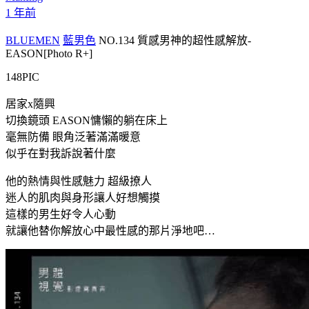
1 年前
BLUEMEN
藍男色
NO.134 質感男神的超性感解放-
EASON[Photo R+]
148PIC
居家x隨興
切換鏡頭 EASON慵懶的躺在床上
毫無防備 眼角泛著滿滿暖意
似乎在對我訴說著什麼
他的熱情與性感魅力 超級撩人
迷人的肌肉與身形讓人好想觸摸
這樣的男生好令人心動
就讓他替你解放心中最性感的那片淨地吧…