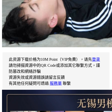
此资源下载价格为
10
M Point（VIP免費），请先
登录
請勿掃描資源中的QR Code或添加其它聯繫方式，謹
防篡改和網絡詐騙
資源失效或資源錯誤請留言反饋
有其他任何疑問可透過
服務單
聯繫