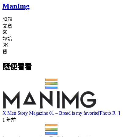
ManImg
4279
文章
60
評論
3K
贊
隨便看看
X Men Story Magazine 01 – Bread is my favorite[Photo R+]
1 年前