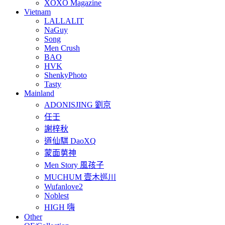
XOXO Magazine
Vietnam
LALLALIT
NaGuy
Song
Men Crush
BAO
HVK
ShenkyPhoto
Tasty
Mainland
ADONISJING 劉京
任壬
謝梓秋
道仙騏 DaoXQ
蒙面莮神
Men Story 風孩子
MUCHUM 壹木巡川
Wufanlove2
Noblest
HIGH 嗨
Other