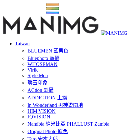
Taiwan
BLUEMEN 藍男色
Bluephoto 藍攝
WHOSEMAN
Virile
Style Men
璞玉印象
ACtion 劇攝
ADDICTION 上癮
In Wonderland 男神遊園地
HIM VISION
JQVISION
Namibia 納米比亞 PHALLUST Zambia
Original Photo 原色
Taro 宋本太郎