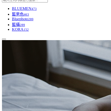
BLUEMEN
473
藍男色
463
Bluephoto
289
藍攝
289
KORA
152