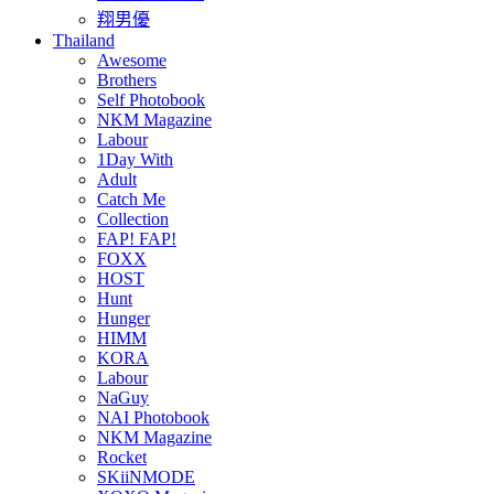
翔男優
Thailand
Awesome
Brothers
Self Photobook
NKM Magazine
Labour
1Day With
Adult
Catch Me
Collection
FAP! FAP!
FOXX
HOST
Hunt
Hunger
HIMM
KORA
Labour
NaGuy
NAI Photobook
NKM Magazine
Rocket
SKiiNMODE