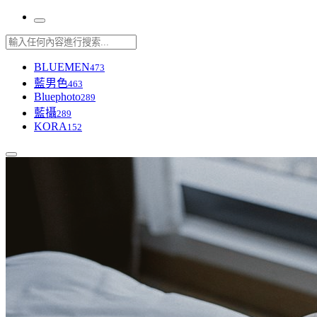
BLUEMEN
473
藍男色
463
Bluephoto
289
藍攝
289
KORA
152