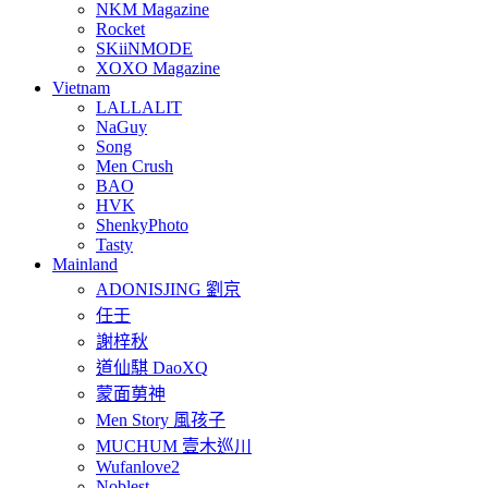
NKM Magazine
Rocket
SKiiNMODE
XOXO Magazine
Vietnam
LALLALIT
NaGuy
Song
Men Crush
BAO
HVK
ShenkyPhoto
Tasty
Mainland
ADONISJING 劉京
任壬
謝梓秋
道仙騏 DaoXQ
蒙面莮神
Men Story 風孩子
MUCHUM 壹木巡川
Wufanlove2
Noblest