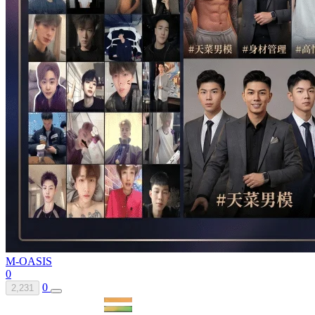
M-OASIS
0
0
2,231