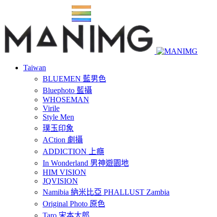
Taiwan
BLUEMEN 藍男色
Bluephoto 藍攝
WHOSEMAN
Virile
Style Men
璞玉印象
ACtion 劇攝
ADDICTION 上癮
In Wonderland 男神遊園地
HIM VISION
JQVISION
Namibia 納米比亞 PHALLUST Zambia
Original Photo 原色
Taro 宋本太郎