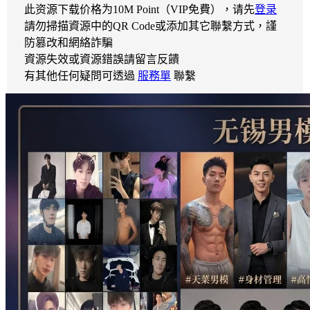
此资源下载价格为
10
M Point（VIP免費），请先
登录
請勿掃描資源中的QR Code或添加其它聯繫方式，謹
防篡改和網絡詐騙
資源失效或資源錯誤請留言反饋
有其他任何疑問可透過
服務單
聯繫