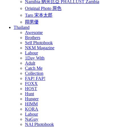
Namibia 納米比亞 PHALLUST Zambia
Original Photo 原色
Taro 宋本太郎
翔男優
Thailand
Awesome
Brothers
Self Photobook
NKM Magazine
Labour
1Day With
Adult
Catch Me
Collection
FAP! FAP!
FOXX
HOST
Hunt
Hunger
HIMM
KORA
Labour
NaGuy
NAI Photobook