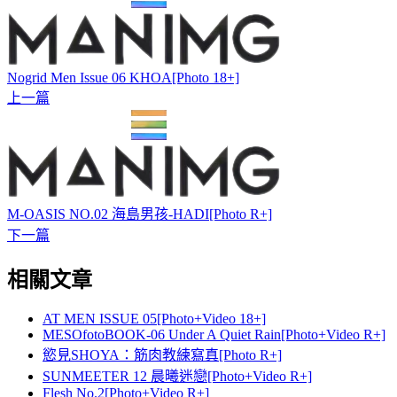
Nogrid Men Issue 06 KHOA[Photo 18+]
上一篇
M-OASIS NO.02 海島男孩-HADI[Photo R+]
下一篇
相關文章
AT MEN ISSUE 05[Photo+Video 18+]
MESOfotoBOOK-06 Under A Quiet Rain[Photo+Video R+]
慾見SHOYA：筋肉教練寫真[Photo R+]
SUNMEETER 12 晨曦迷戀[Photo+Video R+]
Flesh No.2[Photo+Video R+]