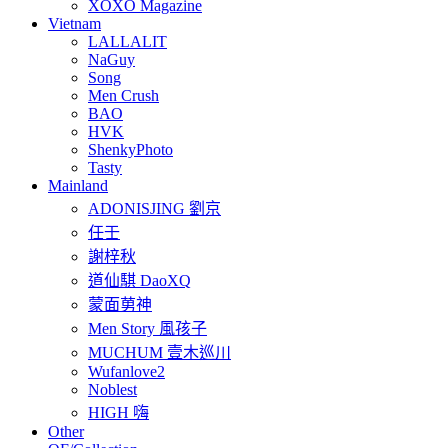
XOXO Magazine
Vietnam
LALLALIT
NaGuy
Song
Men Crush
BAO
HVK
ShenkyPhoto
Tasty
Mainland
ADONISJING 劉京
任壬
謝梓秋
道仙騏 DaoXQ
蒙面莮神
Men Story 風孩子
MUCHUM 壹木巡川
Wufanlove2
Noblest
HIGH 嗨
Other