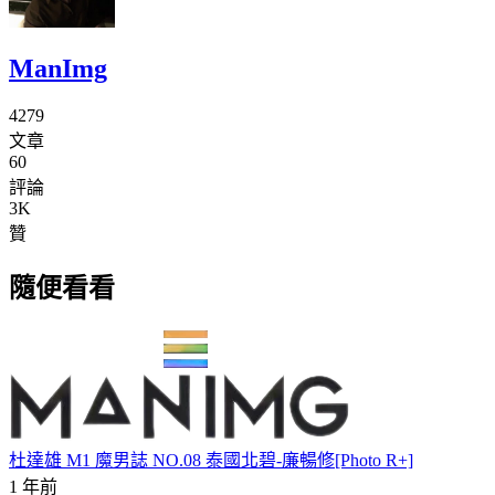
ManImg
4279
文章
60
評論
3K
贊
隨便看看
杜達雄 M1 魔男誌 NO.08 泰國北碧-廉暢修[Photo R+]
1 年前