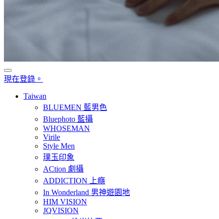
現在登錄。
Taiwan
BLUEMEN 藍男色
Bluephoto 藍攝
WHOSEMAN
Virile
Style Men
璞玉印象
ACtion 劇攝
ADDICTION 上癮
In Wonderland 男神遊園地
HIM VISION
JQVISION