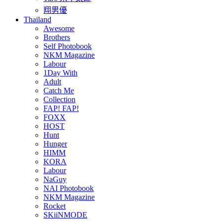
翔男優
Thailand
Awesome
Brothers
Self Photobook
NKM Magazine
Labour
1Day With
Adult
Catch Me
Collection
FAP! FAP!
FOXX
HOST
Hunt
Hunger
HIMM
KORA
Labour
NaGuy
NAI Photobook
NKM Magazine
Rocket
SKiiNMODE