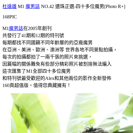
杜達雄
M1
魔男誌
NO.42 遺珠正選-四十多位魔男[Photo R+]
168PIC
M1
魔男誌
在2005年創刊
共發行了41期和12期的特刊號
每期都找不同國籍不同年齡層的的亞裔魔男
在亞洲、美洲、歐洲、澳洲等 世界各地不同景點拍攝，
每次的拍攝都拍了一兩千張的照片來挑選，
因篇幅的關係難免有些部分精彩照片被割捨無法編入
這次匯集了M1全部四十多位魔男
和特刊號最受歡迎的Alex和其他兩位的影作全新發佈
160頁超值版，值得您典藏擁有！