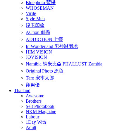
Bluephoto 藍攝
WHOSEMAN
Virile
Style Men
璞玉印象
ACtion 劇攝
ADDICTION 上癮
In Wonderland 男神遊園地
HIM VISION
JQVISION
Namibia 納米比亞 PHALLUST Zambia
Original Photo 原色
Taro 宋本太郎
翔男優
Thailand
Awesome
Brothers
Self Photobook
NKM Magazine
Labour
1Day With
Adult