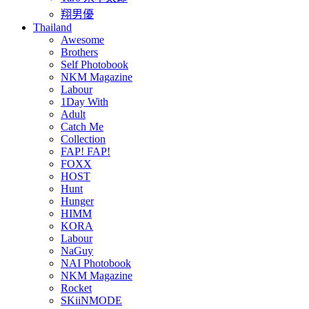
翔男優
Thailand
Awesome
Brothers
Self Photobook
NKM Magazine
Labour
1Day With
Adult
Catch Me
Collection
FAP! FAP!
FOXX
HOST
Hunt
Hunger
HIMM
KORA
Labour
NaGuy
NAI Photobook
NKM Magazine
Rocket
SKiiNMODE