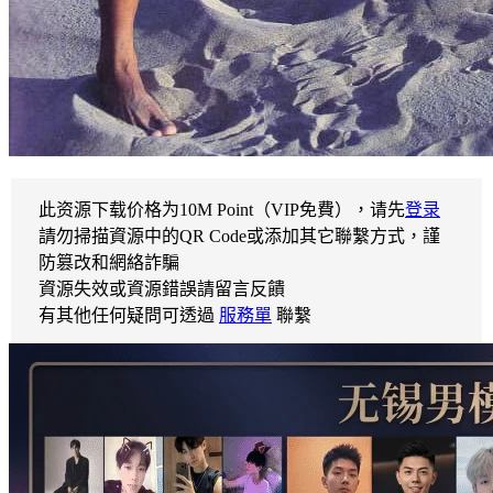
此资源下载价格为
10
M Point（VIP免費），请先
登录
請勿掃描資源中的QR Code或添加其它聯繫方式，謹
防篡改和網絡詐騙
資源失效或資源錯誤請留言反饋
有其他任何疑問可透過
服務單
聯繫