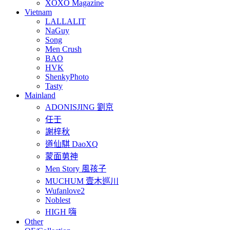
XOXO Magazine
Vietnam
LALLALIT
NaGuy
Song
Men Crush
BAO
HVK
ShenkyPhoto
Tasty
Mainland
ADONISJING 劉京
任壬
謝梓秋
道仙騏 DaoXQ
蒙面莮神
Men Story 風孩子
MUCHUM 壹木巡川
Wufanlove2
Noblest
HIGH 嗨
Other