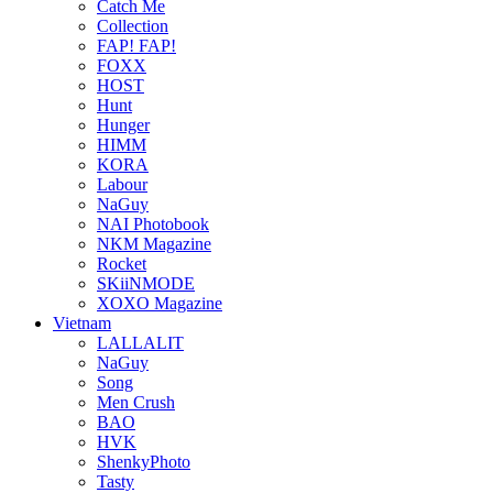
Catch Me
Collection
FAP! FAP!
FOXX
HOST
Hunt
Hunger
HIMM
KORA
Labour
NaGuy
NAI Photobook
NKM Magazine
Rocket
SKiiNMODE
XOXO Magazine
Vietnam
LALLALIT
NaGuy
Song
Men Crush
BAO
HVK
ShenkyPhoto
Tasty