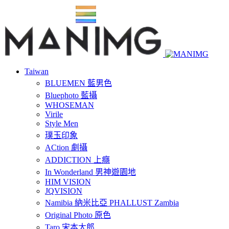
Taiwan
BLUEMEN 藍男色
Bluephoto 藍攝
WHOSEMAN
Virile
Style Men
璞玉印象
ACtion 劇攝
ADDICTION 上癮
In Wonderland 男神遊園地
HIM VISION
JQVISION
Namibia 納米比亞 PHALLUST Zambia
Original Photo 原色
Taro 宋本太郎