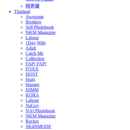
翔男優
Thailand
Awesome
Brothers
Self Photobook
NKM Magazine
Labour
1Day With
Adult
Catch Me
Collection
FAP! FAP!
FOXX
HOST
Hunt
Hunger
HIMM
KORA
Labour
NaGuy
NAI Photobook
NKM Magazine
Rocket
SKiiNMODE