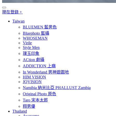
現在登錄。
Taiwan
BLUEMEN 藍男色
Bluephoto 藍攝
WHOSEMAN
Virile
Style Men
璞玉印象
ACtion 劇攝
ADDICTION 上癮
In Wonderland 男神遊園地
HIM VISION
JQVISION
Namibia 納米比亞 PHALLUST Zambia
Original Photo 原色
Taro 宋本太郎
翔男優
Thailand
Awesome