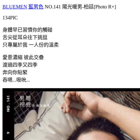
BLUEMEN
藍男色
NO.141 陽光暖男-柏廷[Photo R+]
134PIC
身體早已習慣你的觸碰
舌尖從耳朵往下挑逗
只專屬於我 一人份的溫柔
愛意濃縮 彼此交疊
渡過四季又四季
奔向你貼緊
吞嚥...吸吮...