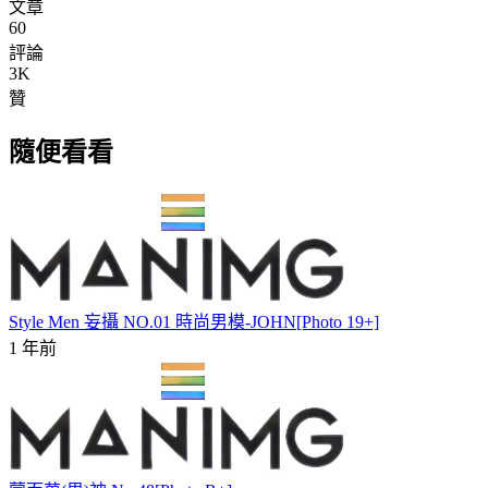
文章
60
評論
3K
贊
隨便看看
Style Men 妄攝 NO.01 時尚男模-JOHN[Photo 19+]
1 年前