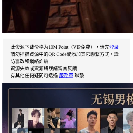
此资源下载价格为
10
M Point（VIP免費），请先
登录
請勿掃描資源中的QR Code或添加其它聯繫方式，謹
防篡改和網絡詐騙
資源失效或資源錯誤請留言反饋
有其他任何疑問可透過
服務單
聯繫