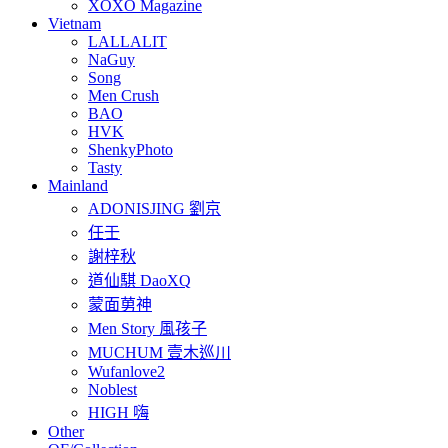
XOXO Magazine
Vietnam
LALLALIT
NaGuy
Song
Men Crush
BAO
HVK
ShenkyPhoto
Tasty
Mainland
ADONISJING 劉京
任壬
謝梓秋
道仙騏 DaoXQ
蒙面莮神
Men Story 風孩子
MUCHUM 壹木巡川
Wufanlove2
Noblest
HIGH 嗨
Other