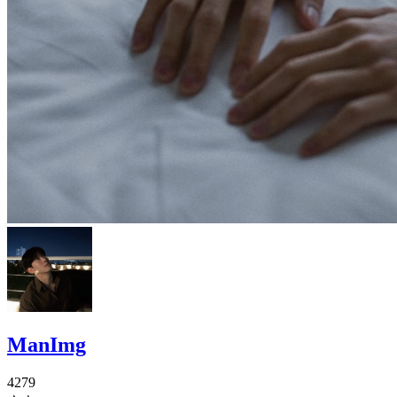
ManImg
4279