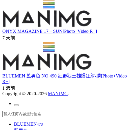
ONYX MAGAZINE 17 – SUN[Photo+Video R+]
7 天前
BLUEMEN 藍男色 NO.490 狂野狼王雄爆狂射-勝[Photo+Video
R+]
1 週前
Copyright © 2020-2026
MANIMG
.
BLUEMEN
473