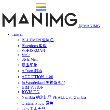
Taiwan
BLUEMEN 藍男色
Bluephoto 藍攝
WHOSEMAN
Virile
Style Men
璞玉印象
ACtion 劇攝
ADDICTION 上癮
In Wonderland 男神遊園地
HIM VISION
JQVISION
Namibia 納米比亞 PHALLUST Zambia
Original Photo 原色
Taro 宋本太郎