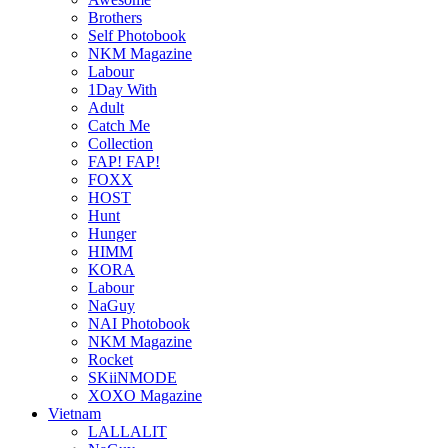
Brothers
Self Photobook
NKM Magazine
Labour
1Day With
Adult
Catch Me
Collection
FAP! FAP!
FOXX
HOST
Hunt
Hunger
HIMM
KORA
Labour
NaGuy
NAI Photobook
NKM Magazine
Rocket
SKiiNMODE
XOXO Magazine
Vietnam
LALLALIT