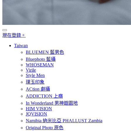
現在登錄。
Taiwan
BLUEMEN 藍男色
Bluephoto 藍攝
WHOSEMAN
Virile
Style Men
璞玉印象
ACtion 劇攝
ADDICTION 上癮
In Wonderland 男神遊園地
HIM VISION
JQVISION
Namibia 納米比亞 PHALLUST Zambia
Original Photo 原色