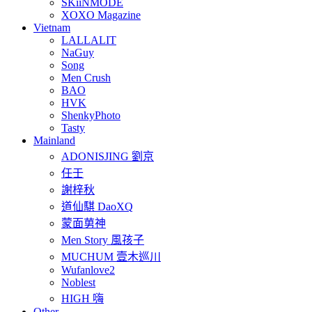
SKiiNMODE
XOXO Magazine
Vietnam
LALLALIT
NaGuy
Song
Men Crush
BAO
HVK
ShenkyPhoto
Tasty
Mainland
ADONISJING 劉京
任壬
謝梓秋
道仙騏 DaoXQ
蒙面莮神
Men Story 風孩子
MUCHUM 壹木巡川
Wufanlove2
Noblest
HIGH 嗨
Other