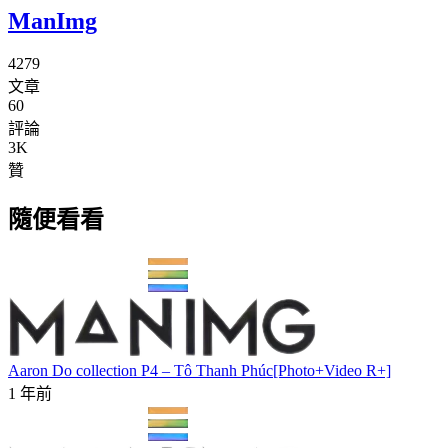
ManImg
4279
文章
60
評論
3K
贊
隨便看看
Aaron Do collection P4 – Tô Thanh Phúc[Photo+Video R+]
1 年前