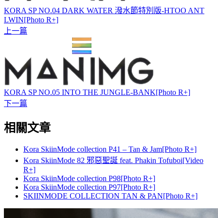
KORA SP NO.04 DARK WATER 潑水節特別版-HTOO ANT
LWIN[Photo R+]
上一篇
KORA SP NO.05 INTO THE JUNGLE-BANK[Photo R+]
下一篇
相關文章
Kora SkiinMode collection P41 – Tan & Jam[Photo R+]
Kora SkiinMode 82 邪惡聖誕 feat. Phakin Tofuboi[Video
R+]
Kora SkiinMode collection P98[Photo R+]
Kora SkiinMode collection P97[Photo R+]
SKIINMODE COLLECTION TAN & PAN[Photo R+]