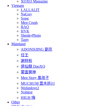
XOXO Magazine
Vietnam
LALLALIT
NaGuy
Song
Men Crush
BAO
HVK
ShenkyPhoto
Tasty
Mainland
ADONISJING 劉京
任壬
謝梓秋
道仙騏 DaoXQ
蒙面莮神
Men Story 風孩子
MUCHUM 壹木巡川
Wufanlove2
Noblest
HIGH 嗨
Other