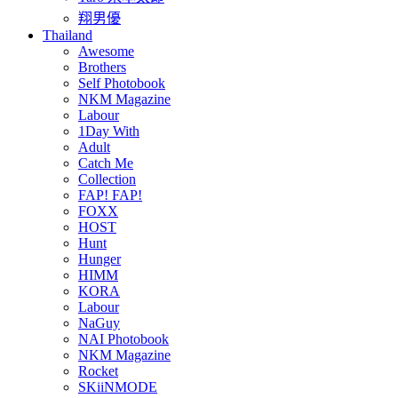
翔男優
Thailand
Awesome
Brothers
Self Photobook
NKM Magazine
Labour
1Day With
Adult
Catch Me
Collection
FAP! FAP!
FOXX
HOST
Hunt
Hunger
HIMM
KORA
Labour
NaGuy
NAI Photobook
NKM Magazine
Rocket
SKiiNMODE