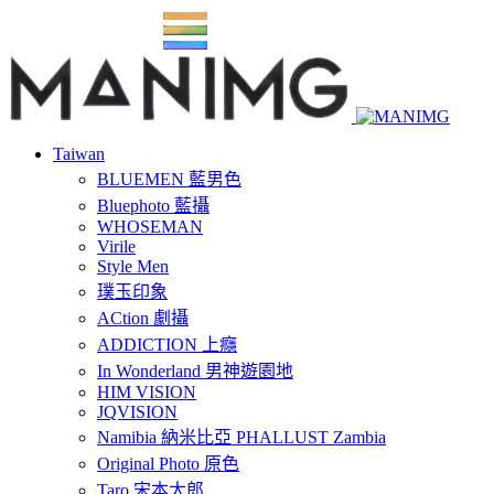
Taiwan
BLUEMEN 藍男色
Bluephoto 藍攝
WHOSEMAN
Virile
Style Men
璞玉印象
ACtion 劇攝
ADDICTION 上癮
In Wonderland 男神遊園地
HIM VISION
JQVISION
Namibia 納米比亞 PHALLUST Zambia
Original Photo 原色
Taro 宋本太郎