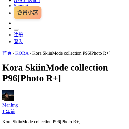
OF/Collection
Support
會員小窩
注册
登入
首頁
›
KORA
›
Kora SkiinMode collection P96[Photo R+]
Kora SkiinMode collection
P96[Photo R+]
ManImg
1 年前
Kora SkiinMode collection P96[Photo R+]