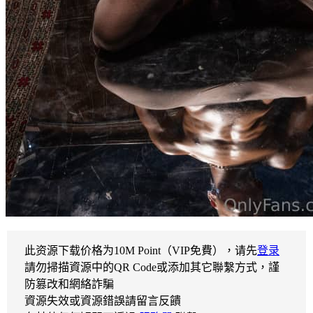
此资源下载价格为
10
M Point（VIP免費），请先
登录
請勿掃描資源中的QR Code或添加其它聯繫方式，謹
防篡改和網絡詐騙
資源失效或資源錯誤請留言反饋