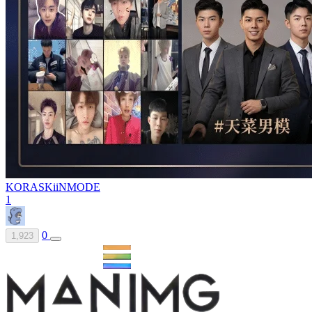
KORA
SKiiNMODE
1
0
1,923