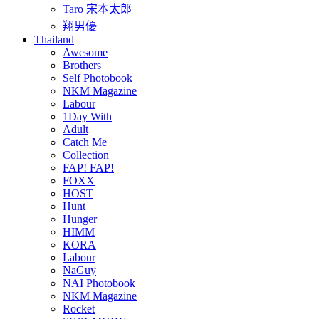
Taro 宋本太郎
翔男優
Thailand
Awesome
Brothers
Self Photobook
NKM Magazine
Labour
1Day With
Adult
Catch Me
Collection
FAP! FAP!
FOXX
HOST
Hunt
Hunger
HIMM
KORA
Labour
NaGuy
NAI Photobook
NKM Magazine
Rocket