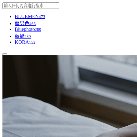
BLUEMEN
473
藍男色
463
Bluephoto
289
藍攝
289
KORA
152