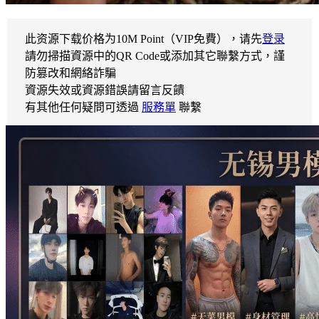
此资源下载价格为
10
M Point（VIP免費），请先
登录
請勿掃描資源中的QR Code或添加其它聯繫方式，謹
防篡改和網絡詐騙
資源失效或資源錯誤請留言反饋
有其他任何疑問可透過
服務單
聯繫