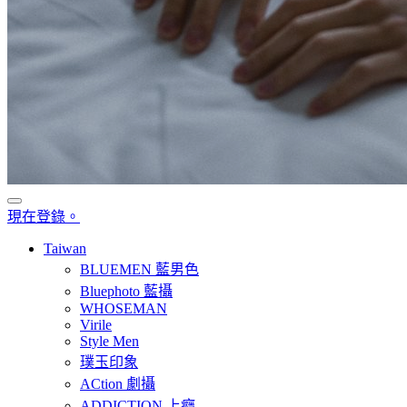
現在登錄。
Taiwan
BLUEMEN 藍男色
Bluephoto 藍攝
WHOSEMAN
Virile
Style Men
璞玉印象
ACtion 劇攝
ADDICTION 上癮