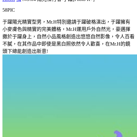
58PIC
于躍陽光精實型男，Mr.H特別邀請于躍破格演出，于躍擁有
小麥膚色與精實的完美體格，Mr.H運用戶外自然光，豪邁揮
撒於于躍身上，自然小品風格創造出悠悠自然影像，令人百看
不膩，在其作品中即使是黑白照依然令人歡喜，在Mr.H的鏡
頭下總能創造出新意!