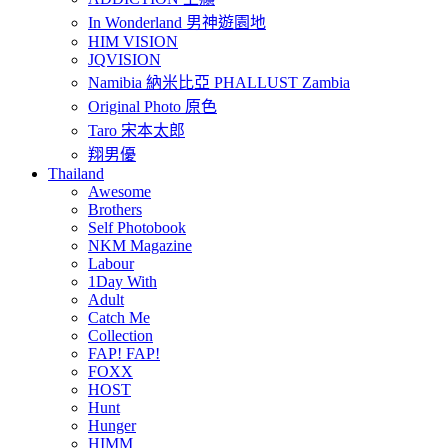
In Wonderland 男神遊園地
HIM VISION
JQVISION
Namibia 納米比亞 PHALLUST Zambia
Original Photo 原色
Taro 宋本太郎
翔男優
Thailand
Awesome
Brothers
Self Photobook
NKM Magazine
Labour
1Day With
Adult
Catch Me
Collection
FAP! FAP!
FOXX
HOST
Hunt
Hunger
HIMM