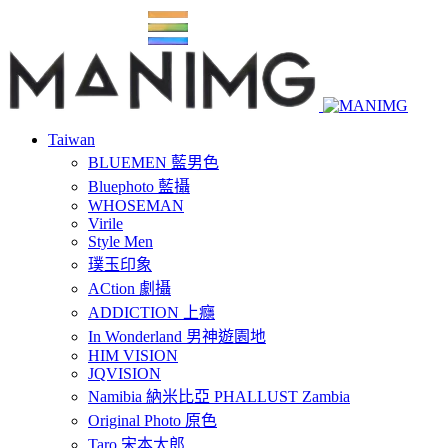
Taiwan
BLUEMEN 藍男色
Bluephoto 藍攝
WHOSEMAN
Virile
Style Men
璞玉印象
ACtion 劇攝
ADDICTION 上癮
In Wonderland 男神遊園地
HIM VISION
JQVISION
Namibia 納米比亞 PHALLUST Zambia
Original Photo 原色
Taro 宋本太郎