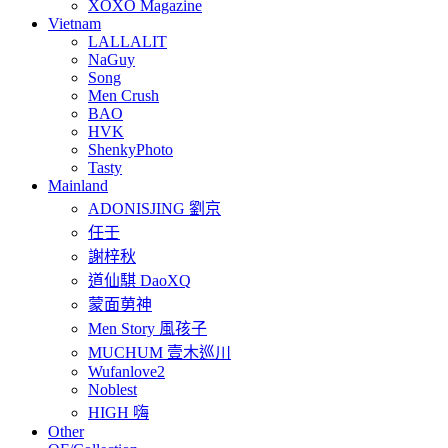
XOXO Magazine
Vietnam
LALLALIT
NaGuy
Song
Men Crush
BAO
HVK
ShenkyPhoto
Tasty
Mainland
ADONISJING 劉京
任壬
謝梓秋
道仙騏 DaoXQ
蒙面莮神
Men Story 風孩子
MUCHUM 壹木巡川
Wufanlove2
Noblest
HIGH 嗨
Other