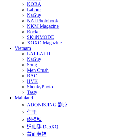
KORA
Labour
NaGuy
NAI Photobook
NKM Magazine
Rocket
SKiiNMODE
XOXO Magazine
Vietnam
LALLALIT
NaGuy
Song
Men Crush
BAO
HVK
ShenkyPhoto
Tasty
Mainland
ADONISJING 劉京
任壬
謝梓秋
道仙騏 DaoXQ
蒙面莮神