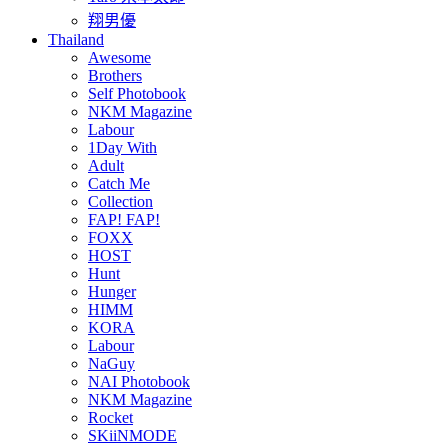
翔男優
Thailand
Awesome
Brothers
Self Photobook
NKM Magazine
Labour
1Day With
Adult
Catch Me
Collection
FAP! FAP!
FOXX
HOST
Hunt
Hunger
HIMM
KORA
Labour
NaGuy
NAI Photobook
NKM Magazine
Rocket
SKiiNMODE