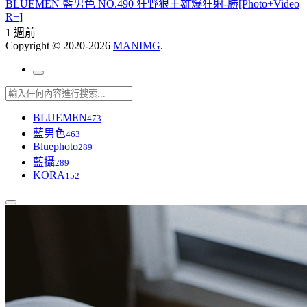
BLUEMEN 藍男色 NO.490 狂野狼王雄爆狂射-勝[Photo+Video
R+]
1 週前
Copyright © 2020-2026
MANIMG
.
BLUEMEN
473
藍男色
463
Bluephoto
289
藍攝
289
KORA
152