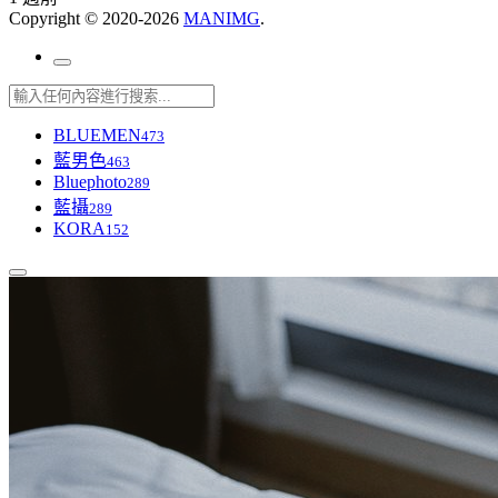
Copyright © 2020-2026
MANIMG
.
BLUEMEN
473
藍男色
463
Bluephoto
289
藍攝
289
KORA
152