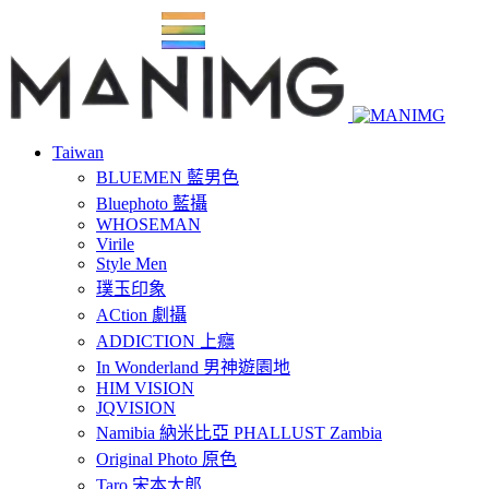
Taiwan
BLUEMEN 藍男色
Bluephoto 藍攝
WHOSEMAN
Virile
Style Men
璞玉印象
ACtion 劇攝
ADDICTION 上癮
In Wonderland 男神遊園地
HIM VISION
JQVISION
Namibia 納米比亞 PHALLUST Zambia
Original Photo 原色
Taro 宋本太郎