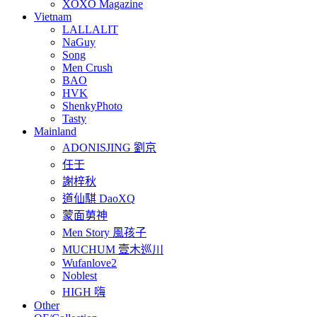
XOXO Magazine
Vietnam
LALLALIT
NaGuy
Song
Men Crush
BAO
HVK
ShenkyPhoto
Tasty
Mainland
ADONISJING 劉京
任壬
謝梓秋
道仙騏 DaoXQ
蒙面莮神
Men Story 風孩子
MUCHUM 壹木巡川
Wufanlove2
Noblest
HIGH 嗨
Other