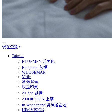
現在登錄。
Taiwan
BLUEMEN 藍男色
Bluephoto 藍攝
WHOSEMAN
Virile
Style Men
璞玉印象
ACtion 劇攝
ADDICTION 上癮
In Wonderland 男神遊園地
HIM VISION