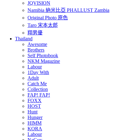
JQVISION
Namibia 納米比亞 PHALLUST Zambia
Original Photo 原色
Taro 宋本太郎
翔男優
Thailand
Awesome
Brothers
Self Photobook
NKM Magazine
Labour
1Day With
Adult
Catch Me
Collection
FAP! FAP!
FOXX
HOST
Hunt
Hunger
HIMM
KORA
Labour
NaGuy