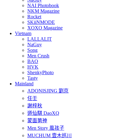
NAI Photobook
NKM Magazine
Rocket
SKiiNMODE
XOXO Magazine
Vietnam
LALLALIT
NaGuy
Song
Men Crush
BAO
HVK
ShenkyPhoto
Tasty
Mainland
ADONISJING 劉京
任壬
謝梓秋
道仙騏 DaoXQ
蒙面莮神
Men Story 風孩子
MUCHUM 壹木巡川