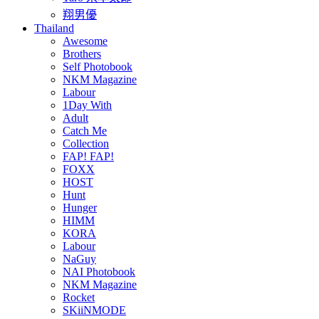
翔男優
Thailand
Awesome
Brothers
Self Photobook
NKM Magazine
Labour
1Day With
Adult
Catch Me
Collection
FAP! FAP!
FOXX
HOST
Hunt
Hunger
HIMM
KORA
Labour
NaGuy
NAI Photobook
NKM Magazine
Rocket
SKiiNMODE