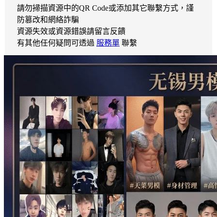
請勿掃描資源中的QR Code或添加其它聯繫方式，謹
防篡改和網絡詐騙
資源失效或資源錯誤請留言反饋
有其他任何疑問可透過
服務單
聯繫