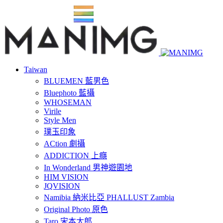
Taiwan
BLUEMEN 藍男色
Bluephoto 藍攝
WHOSEMAN
Virile
Style Men
璞玉印象
ACtion 劇攝
ADDICTION 上癮
In Wonderland 男神遊園地
HIM VISION
JQVISION
Namibia 納米比亞 PHALLUST Zambia
Original Photo 原色
Taro 宋本太郎