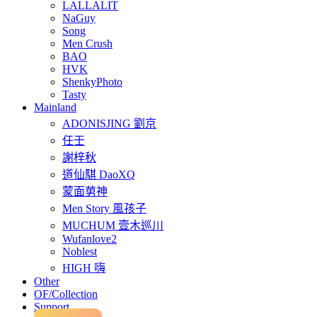
LALLALIT
NaGuy
Song
Men Crush
BAO
HVK
ShenkyPhoto
Tasty
Mainland
ADONISJING 劉京
任壬
謝梓秋
道仙騏 DaoXQ
蒙面莮神
Men Story 風孩子
MUCHUM 壹木巡川
Wufanlove2
Noblest
HIGH 嗨
Other
OF/Collection
Support