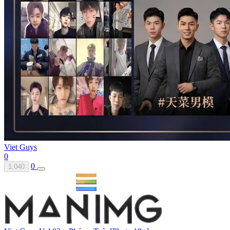
Viet Guys
0
0
1,040