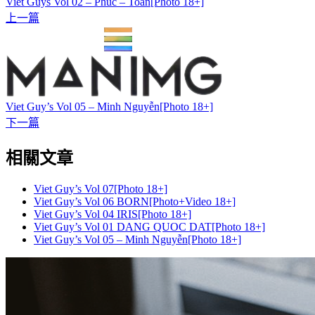
Viet Guys Vol 02 – Phúc – Toàn[Photo 18+]
上一篇
Viet Guy’s Vol 05 – Minh Nguyễn[Photo 18+]
下一篇
相關文章
Viet Guy’s Vol 07[Photo 18+]
Viet Guy’s Vol 06 BORN[Photo+Video 18+]
Viet Guy’s Vol 04 IRIS[Photo 18+]
Viet Guy’s Vol 01 DANG QUOC DAT[Photo 18+]
Viet Guy’s Vol 05 – Minh Nguyễn[Photo 18+]