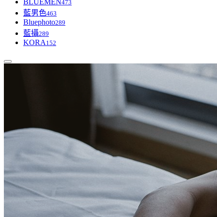
BLUEMEN
473
藍男色
463
Bluephoto
289
藍攝
289
KORA
152