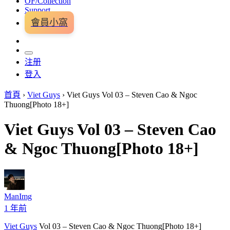
OF/Collection
Support
會員小窩
注册
登入
首頁
›
Viet Guys
›
Viet Guys Vol 03 – Steven Cao & Ngoc
Thuong[Photo 18+]
Viet Guys Vol 03 – Steven Cao
& Ngoc Thuong[Photo 18+]
ManImg
1 年前
Viet Guys
Vol 03 – Steven Cao & Ngoc Thuong[Photo 18+]