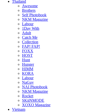
Thailand
Awesome
Brothers
Self Photobook
NKM Magazine
Labour
1Day With
Adult
Catch Me
Collection
FAP! FAP!
FOXX
HOST
Hunt
Hunger
HIMM
KORA
Labour
NaGuy
NAI Photobook
NKM Magazine
Rocket
SKiiNMODE
XOXO Magazine
Vietnam