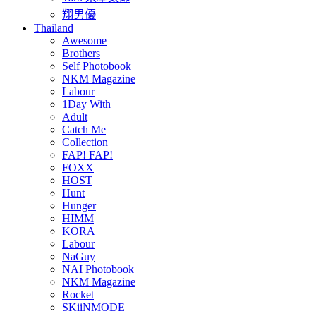
翔男優
Thailand
Awesome
Brothers
Self Photobook
NKM Magazine
Labour
1Day With
Adult
Catch Me
Collection
FAP! FAP!
FOXX
HOST
Hunt
Hunger
HIMM
KORA
Labour
NaGuy
NAI Photobook
NKM Magazine
Rocket
SKiiNMODE