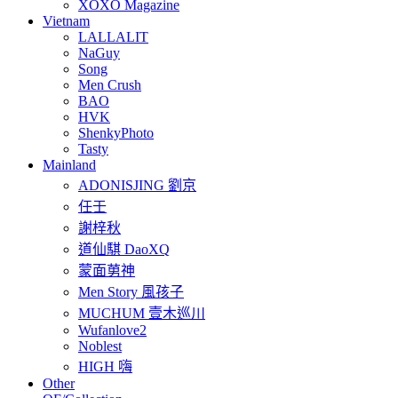
XOXO Magazine
Vietnam
LALLALIT
NaGuy
Song
Men Crush
BAO
HVK
ShenkyPhoto
Tasty
Mainland
ADONISJING 劉京
任壬
謝梓秋
道仙騏 DaoXQ
蒙面莮神
Men Story 風孩子
MUCHUM 壹木巡川
Wufanlove2
Noblest
HIGH 嗨
Other