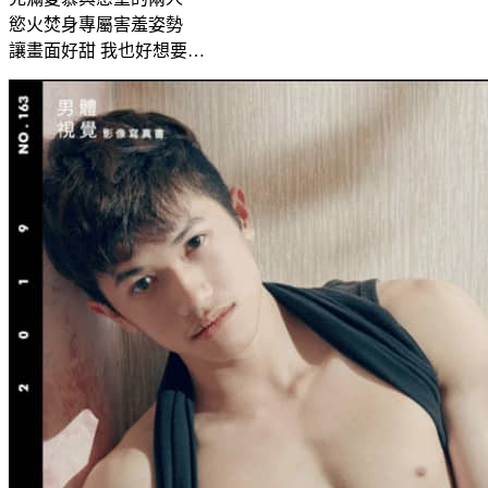
慾火焚身專屬害羞姿勢
讓畫面好甜 我也好想要…