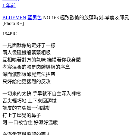
1 年前
BLUEMEN
藍男色
NO.163 極致歡愉的放蕩時刻-孝宸＆邱晃
[Photo R+]
194PIC
一見面就像約定好了一樣
兩人像磁鐵般緊緊相吸
互相嗅著對方的氣味 撫摸著你我身體
孝宸溫柔的吻是肉體纏綿的序章
深而濃郁讓邱晃無法招架
只好給他更猛烈的反攻
一切來的太快 手早就不自主深入褲檔
舌尖輕巧地 上下來回舔拭
調皮的它突然一個跳動
打上了邱晃的鼻子
阿 一口被含住 好濕好溫暖
充滿愛慕與慾望的兩人