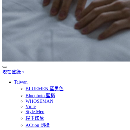
現在登錄。
Taiwan
BLUEMEN 藍男色
Bluephoto 藍攝
WHOSEMAN
Virile
Style Men
璞玉印象
ACtion 劇攝