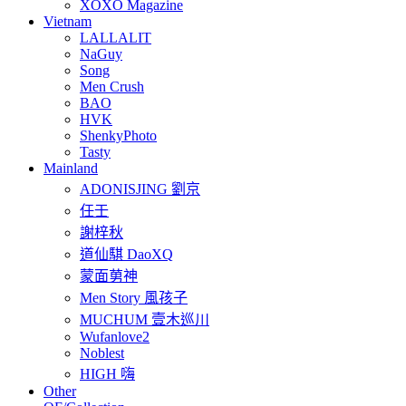
XOXO Magazine
Vietnam
LALLALIT
NaGuy
Song
Men Crush
BAO
HVK
ShenkyPhoto
Tasty
Mainland
ADONISJING 劉京
任壬
謝梓秋
道仙騏 DaoXQ
蒙面莮神
Men Story 風孩子
MUCHUM 壹木巡川
Wufanlove2
Noblest
HIGH 嗨
Other