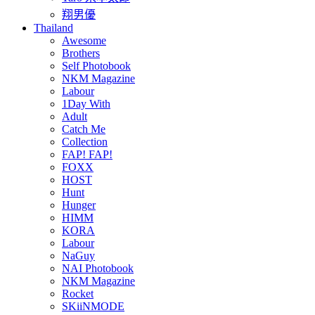
翔男優
Thailand
Awesome
Brothers
Self Photobook
NKM Magazine
Labour
1Day With
Adult
Catch Me
Collection
FAP! FAP!
FOXX
HOST
Hunt
Hunger
HIMM
KORA
Labour
NaGuy
NAI Photobook
NKM Magazine
Rocket
SKiiNMODE