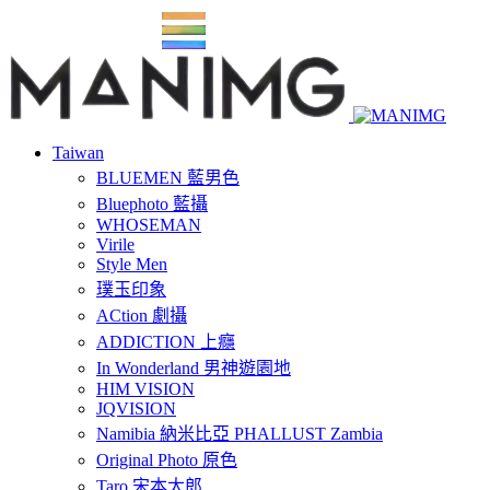
Taiwan
BLUEMEN 藍男色
Bluephoto 藍攝
WHOSEMAN
Virile
Style Men
璞玉印象
ACtion 劇攝
ADDICTION 上癮
In Wonderland 男神遊園地
HIM VISION
JQVISION
Namibia 納米比亞 PHALLUST Zambia
Original Photo 原色
Taro 宋本太郎