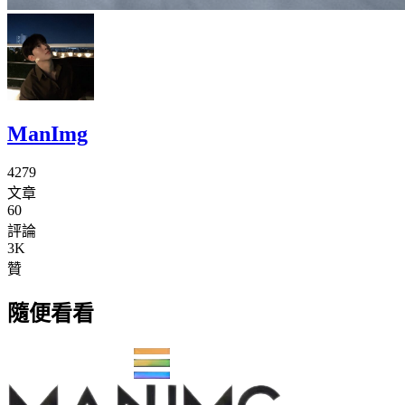
ManImg
4279
文章
60
評論
3K
贊
隨便看看