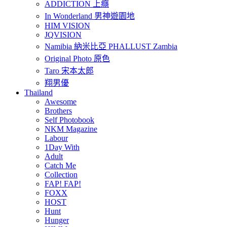
ADDICTION 上癮
In Wonderland 男神遊園地
HIM VISION
JQVISION
Namibia 納米比亞 PHALLUST Zambia
Original Photo 原色
Taro 宋本太郎
翔男優
Thailand
Awesome
Brothers
Self Photobook
NKM Magazine
Labour
1Day With
Adult
Catch Me
Collection
FAP! FAP!
FOXX
HOST
Hunt
Hunger