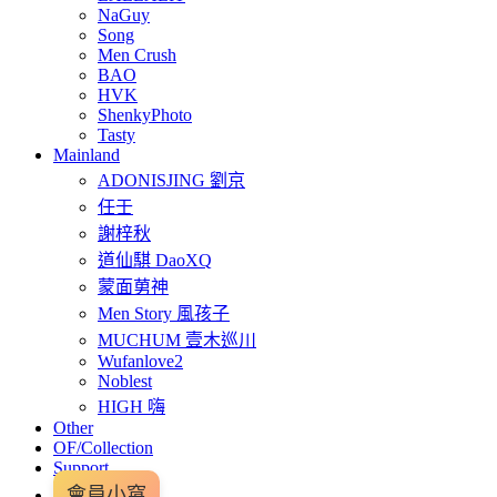
NaGuy
Song
Men Crush
BAO
HVK
ShenkyPhoto
Tasty
Mainland
ADONISJING 劉京
任壬
謝梓秋
道仙騏 DaoXQ
蒙面莮神
Men Story 風孩子
MUCHUM 壹木巡川
Wufanlove2
Noblest
HIGH 嗨
Other
OF/Collection
Support
會員小窩