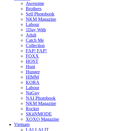
Awesome
Brothers
Self Photobook
NKM Magazine
Labour
1Day With
Adult
Catch Me
Collection
FAP! FAP!
FOXX
HOST
Hunt
Hunger
HIMM
KORA
Labour
NaGuy
NAI Photobook
NKM Magazine
Rocket
SKiiNMODE
XOXO Magazine
Vietnam
LALLALIT