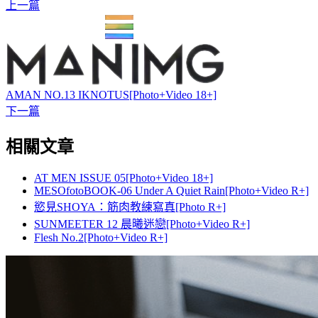
上一篇
AMAN NO.13 IKNOTUS[Photo+Video 18+]
下一篇
相關文章
AT MEN ISSUE 05[Photo+Video 18+]
MESOfotoBOOK-06 Under A Quiet Rain[Photo+Video R+]
慾見SHOYA：筋肉教練寫真[Photo R+]
SUNMEETER 12 晨曦迷戀[Photo+Video R+]
Flesh No.2[Photo+Video R+]