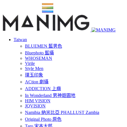
Taiwan
BLUEMEN 藍男色
Bluephoto 藍攝
WHOSEMAN
Virile
Style Men
璞玉印象
ACtion 劇攝
ADDICTION 上癮
In Wonderland 男神遊園地
HIM VISION
JQVISION
Namibia 納米比亞 PHALLUST Zambia
Original Photo 原色
Taro 宋本太郎