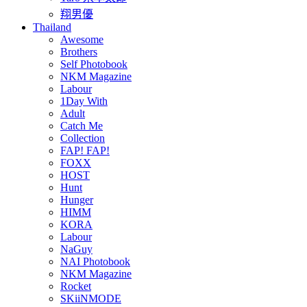
翔男優
Thailand
Awesome
Brothers
Self Photobook
NKM Magazine
Labour
1Day With
Adult
Catch Me
Collection
FAP! FAP!
FOXX
HOST
Hunt
Hunger
HIMM
KORA
Labour
NaGuy
NAI Photobook
NKM Magazine
Rocket
SKiiNMODE