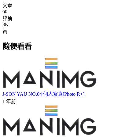
文章
60
評論
3K
贊
隨便看看
J-SON YAU NO.04 個人寫真[Photo R+]
1 年前