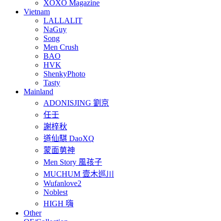
XOXO Magazine
Vietnam
LALLALIT
NaGuy
Song
Men Crush
BAO
HVK
ShenkyPhoto
Tasty
Mainland
ADONISJING 劉京
任壬
謝梓秋
道仙騏 DaoXQ
蒙面莮神
Men Story 風孩子
MUCHUM 壹木巡川
Wufanlove2
Noblest
HIGH 嗨
Other