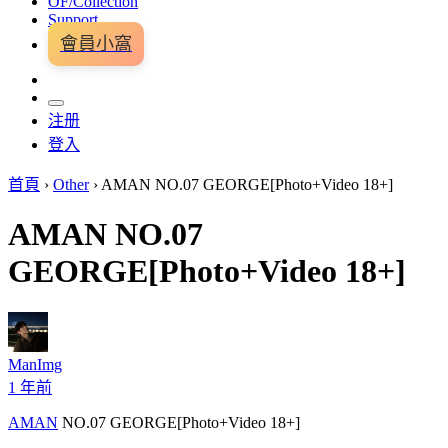
OF/Collection
Support
會員小窩
注册
登入
首頁
›
Other
›
AMAN NO.07 GEORGE[Photo+Video 18+]
AMAN NO.07
GEORGE[Photo+Video 18+]
ManImg
1 年前
AMAN
NO.07 GEORGE[Photo+Video 18+]