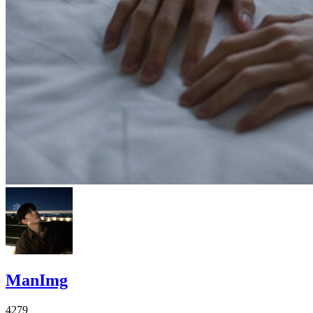
ManImg
4279