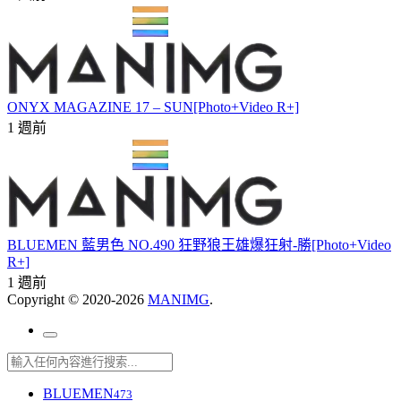
ONYX MAGAZINE 17 – SUN[Photo+Video R+]
1 週前
BLUEMEN 藍男色 NO.490 狂野狼王雄爆狂射-勝[Photo+Video
R+]
1 週前
Copyright © 2020-2026
MANIMG
.
BLUEMEN
473