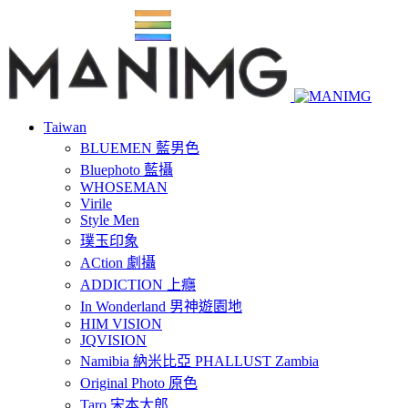
Taiwan
BLUEMEN 藍男色
Bluephoto 藍攝
WHOSEMAN
Virile
Style Men
璞玉印象
ACtion 劇攝
ADDICTION 上癮
In Wonderland 男神遊園地
HIM VISION
JQVISION
Namibia 納米比亞 PHALLUST Zambia
Original Photo 原色
Taro 宋本太郎