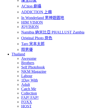
璞玉印象
ACtion 劇攝
ADDICTION 上癮
In Wonderland 男神遊園地
HIM VISION
JQVISION
Namibia 納米比亞 PHALLUST Zambia
Original Photo 原色
Taro 宋本太郎
翔男優
Thailand
Awesome
Brothers
Self Photobook
NKM Magazine
Labour
1Day With
Adult
Catch Me
Collection
FAP! FAP!
FOXX
HOST