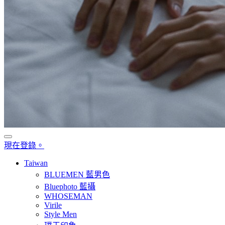
現在登錄。
Taiwan
BLUEMEN 藍男色
Bluephoto 藍攝
WHOSEMAN
Virile
Style Men