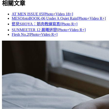
相關文章
AT MEN ISSUE 05[Photo+Video 18+]
MESOfotoBOOK-06 Under A Quiet Rain[Photo+Video R+]
慾見SHOYA：筋肉教練寫真[Photo R+]
SUNMEETER 12 晨曦迷戀[Photo+Video R+]
Flesh No.2[Photo+Video R+]