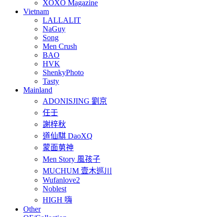
XOXO Magazine
Vietnam
LALLALIT
NaGuy
Song
Men Crush
BAO
HVK
ShenkyPhoto
Tasty
Mainland
ADONISJING 劉京
任壬
謝梓秋
道仙騏 DaoXQ
蒙面莮神
Men Story 風孩子
MUCHUM 壹木巡川
Wufanlove2
Noblest
HIGH 嗨
Other