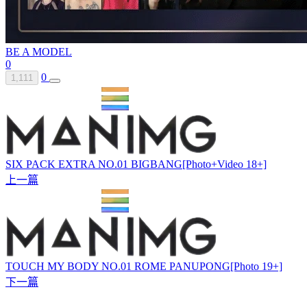
BE A MODEL
0
0
1,111
SIX PACK EXTRA NO.01 BIGBANG[Photo+Video 18+]
上一篇
TOUCH MY BODY NO.01 ROME PANUPONG[Photo 19+]
下一篇