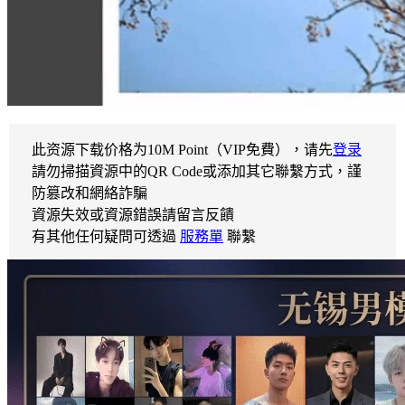
此资源下载价格为
10
M Point（VIP免費），请先
登录
請勿掃描資源中的QR Code或添加其它聯繫方式，謹
防篡改和網絡詐騙
資源失效或資源錯誤請留言反饋
有其他任何疑問可透過
服務單
聯繫