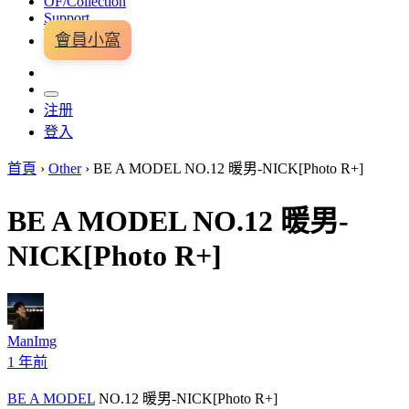
OF/Collection
Support
會員小窩
注册
登入
首頁
›
Other
›
BE A MODEL NO.12 暖男-NICK[Photo R+]
BE A MODEL NO.12 暖男-
NICK[Photo R+]
ManImg
1 年前
BE A MODEL
NO.12 暖男-NICK[Photo R+]