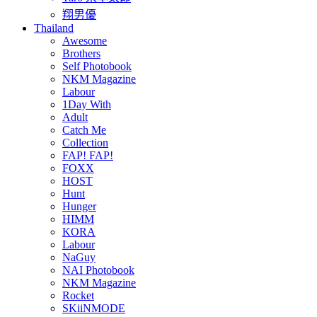
翔男優
Thailand
Awesome
Brothers
Self Photobook
NKM Magazine
Labour
1Day With
Adult
Catch Me
Collection
FAP! FAP!
FOXX
HOST
Hunt
Hunger
HIMM
KORA
Labour
NaGuy
NAI Photobook
NKM Magazine
Rocket
SKiiNMODE