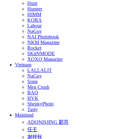
Hunt
Hunger
HIMM
KORA
Labour
NaGuy
NAI Photobook
NKM Magazine
Rocket
SKiiNMODE
XOXO Magazine
Vietnam
LALLALIT
NaGuy
Song
Men Crush
BAO
HVK
ShenkyPhoto
Tasty
Mainland
ADONISJING 劉京
任壬
謝梓秋