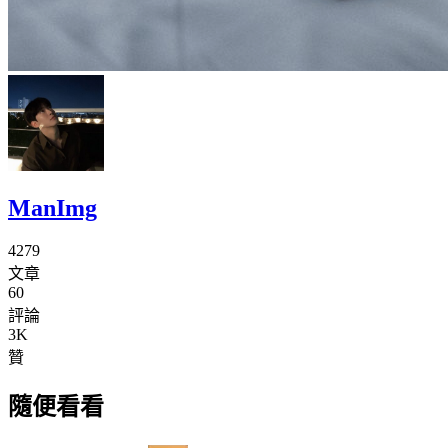
ManImg
4279
文章
60
評論
3K
贊
隨便看看