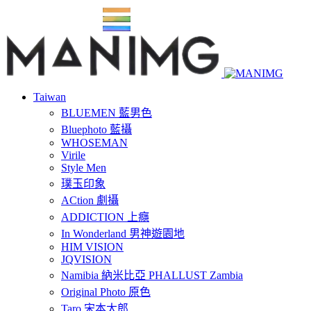
Taiwan
BLUEMEN 藍男色
Bluephoto 藍攝
WHOSEMAN
Virile
Style Men
璞玉印象
ACtion 劇攝
ADDICTION 上癮
In Wonderland 男神遊園地
HIM VISION
JQVISION
Namibia 納米比亞 PHALLUST Zambia
Original Photo 原色
Taro 宋本太郎