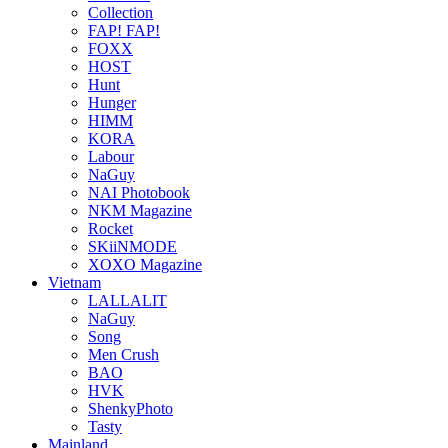
Collection
FAP! FAP!
FOXX
HOST
Hunt
Hunger
HIMM
KORA
Labour
NaGuy
NAI Photobook
NKM Magazine
Rocket
SKiiNMODE
XOXO Magazine
Vietnam
LALLALIT
NaGuy
Song
Men Crush
BAO
HVK
ShenkyPhoto
Tasty
Mainland