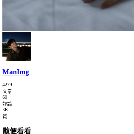
ManImg
4279
文章
60
評論
3K
贊
隨便看看