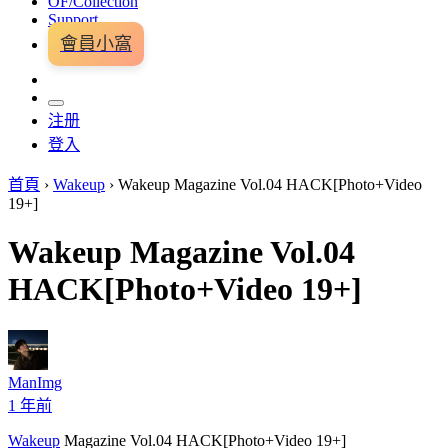
OF/Collection
Support
會員小窩
注册
登入
首頁
›
Wakeup
›
Wakeup Magazine Vol.04 HACK[Photo+Video
19+]
Wakeup Magazine Vol.04
HACK[Photo+Video 19+]
ManImg
1 年前
Wakeup
Magazine Vol.04 HACK[Photo+Video 19+]