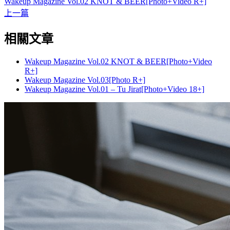
Wakeup Magazine Vol.02 KNOT & BEER[Photo+Video R+]
上一篇
相關文章
Wakeup Magazine Vol.02 KNOT & BEER[Photo+Video
R+]
Wakeup Magazine Vol.03[Photo R+]
Wakeup Magazine Vol.01 – Tu Jirat[Photo+Video 18+]