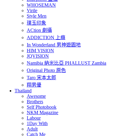
WHOSEMAN
Virile
Style Men
璞玉印象
ACtion 劇攝
ADDICTION 上癮
In Wonderland 男神遊園地
HIM VISION
JQVISION
Namibia 納米比亞 PHALLUST Zambia
Original Photo 原色
Taro 宋本太郎
翔男優
Thailand
Awesome
Brothers
Self Photobook
NKM Magazine
Labour
1Day With
Adult
Catch Me