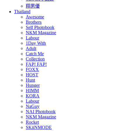
翔男優
Thailand
Awesome
Brothers
Self Photobook
NKM Magazine
Labour
1Day With
Adult
Catch Me
Collection
FAP! FAP!
FOXX
HOST
Hunt
Hunger
HIMM
KORA
Labour
NaGuy
NAI Photobook
NKM Magazine
Rocket
SKiiNMODE