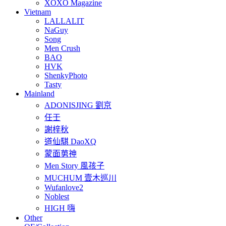
XOXO Magazine
Vietnam
LALLALIT
NaGuy
Song
Men Crush
BAO
HVK
ShenkyPhoto
Tasty
Mainland
ADONISJING 劉京
任壬
謝梓秋
道仙騏 DaoXQ
蒙面莮神
Men Story 風孩子
MUCHUM 壹木巡川
Wufanlove2
Noblest
HIGH 嗨
Other