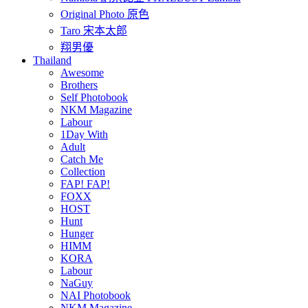
Original Photo 原色
Taro 宋本太郎
翔男優
Thailand
Awesome
Brothers
Self Photobook
NKM Magazine
Labour
1Day With
Adult
Catch Me
Collection
FAP! FAP!
FOXX
HOST
Hunt
Hunger
HIMM
KORA
Labour
NaGuy
NAI Photobook
NKM Magazine