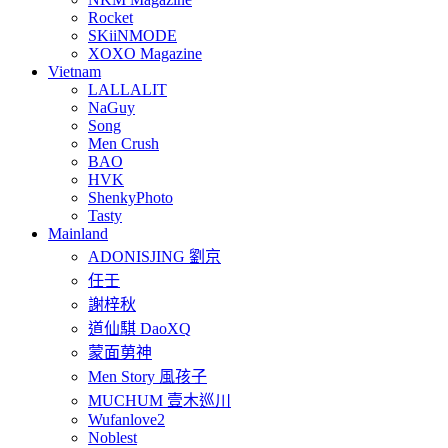
Rocket
SKiiNMODE
XOXO Magazine
Vietnam
LALLALIT
NaGuy
Song
Men Crush
BAO
HVK
ShenkyPhoto
Tasty
Mainland
ADONISJING 劉京
任壬
謝梓秋
道仙騏 DaoXQ
蒙面莮神
Men Story 風孩子
MUCHUM 壹木巡川
Wufanlove2
Noblest