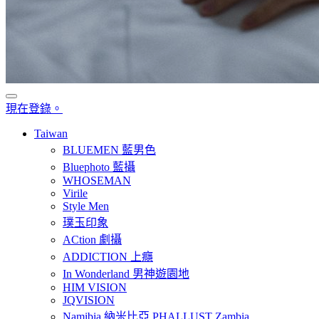
現在登錄。
Taiwan
BLUEMEN 藍男色
Bluephoto 藍攝
WHOSEMAN
Virile
Style Men
璞玉印象
ACtion 劇攝
ADDICTION 上癮
In Wonderland 男神遊園地
HIM VISION
JQVISION
Namibia 納米比亞 PHALLUST Zambia