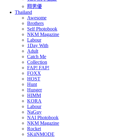
翔男優
Thailand
Awesome
Brothers
Self Photobook
NKM Magazine
Labour
1Day With
Adult
Catch Me
Collection
FAP! FAP!
FOXX
HOST
Hunt
Hunger
HIMM
KORA
Labour
NaGuy
NAI Photobook
NKM Magazine
Rocket
SKiiNMODE