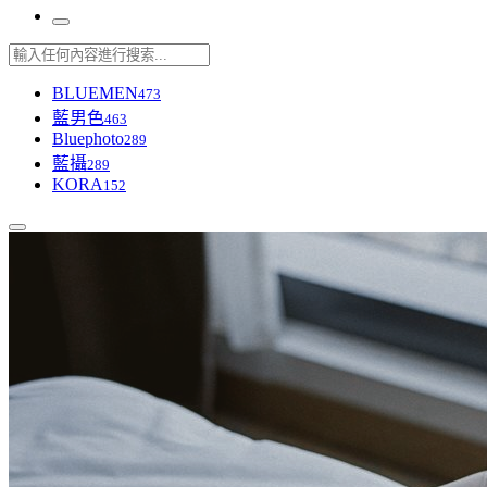
BLUEMEN
473
藍男色
463
Bluephoto
289
藍攝
289
KORA
152