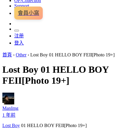
OF/Collection
Support
會員小窩
注册
登入
首頁
›
Other
›
Lost Boy 01 HELLO BOY FEII[Photo 19+]
Lost Boy 01 HELLO BOY
FEII[Photo 19+]
ManImg
1 年前
Lost Boy
01 HELLO BOY FEII[Photo 19+]