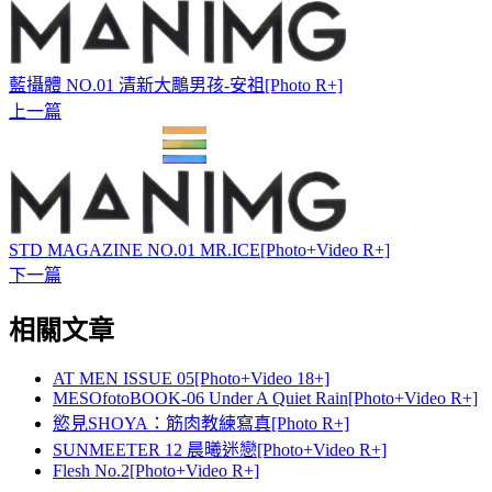
藍攝體 NO.01 清新大鵰男孩-安祖[Photo R+]
上一篇
STD MAGAZINE NO.01 MR.ICE[Photo+Video R+]
下一篇
相關文章
AT MEN ISSUE 05[Photo+Video 18+]
MESOfotoBOOK-06 Under A Quiet Rain[Photo+Video R+]
慾見SHOYA：筋肉教練寫真[Photo R+]
SUNMEETER 12 晨曦迷戀[Photo+Video R+]
Flesh No.2[Photo+Video R+]