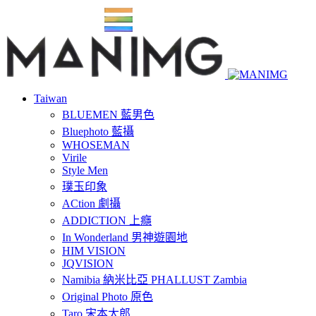
Taiwan
BLUEMEN 藍男色
Bluephoto 藍攝
WHOSEMAN
Virile
Style Men
璞玉印象
ACtion 劇攝
ADDICTION 上癮
In Wonderland 男神遊園地
HIM VISION
JQVISION
Namibia 納米比亞 PHALLUST Zambia
Original Photo 原色
Taro 宋本太郎