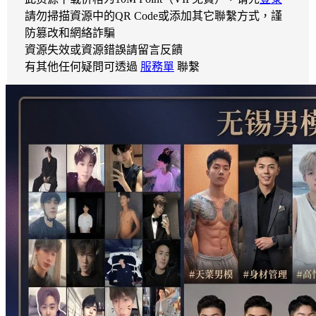
請勿掃描資源中的QR Code或添加其它聯繫方式，謹
防篡改和網絡詐騙
資源失效或資源錯誤請留言反饋
有其他任何疑問可透過
服務單
聯繫