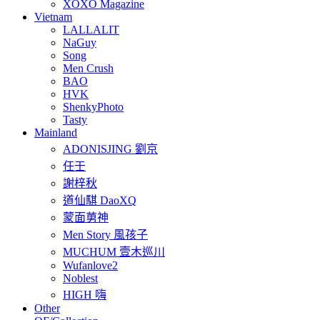
XOXO Magazine
Vietnam
LALLALIT
NaGuy
Song
Men Crush
BAO
HVK
ShenkyPhoto
Tasty
Mainland
ADONISJING 劉京
任壬
謝梓秋
道仙騏 DaoXQ
蒙面莮神
Men Story 風孩子
MUCHUM 壹木巡川
Wufanlove2
Noblest
HIGH 嗨
Other