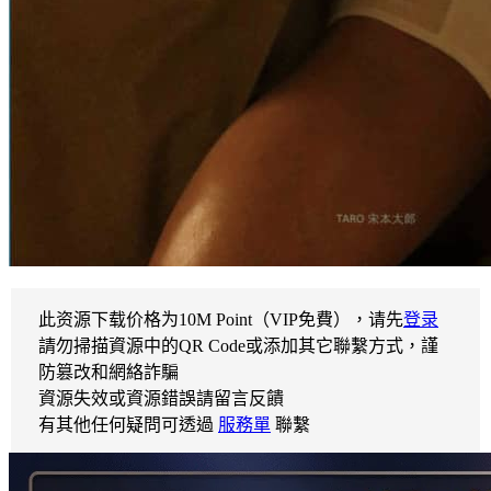
此资源下载价格为
10
M Point（VIP免費），请先
登录
請勿掃描資源中的QR Code或添加其它聯繫方式，謹
防篡改和網絡詐騙
資源失效或資源錯誤請留言反饋
有其他任何疑問可透過
服務單
聯繫