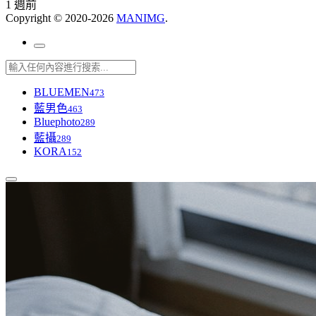
1 週前
Copyright © 2020-2026
MANIMG
.
BLUEMEN
473
藍男色
463
Bluephoto
289
藍攝
289
KORA
152