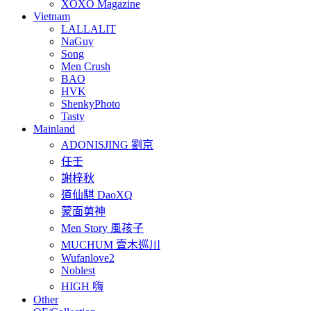
XOXO Magazine
Vietnam
LALLALIT
NaGuy
Song
Men Crush
BAO
HVK
ShenkyPhoto
Tasty
Mainland
ADONISJING 劉京
任壬
謝梓秋
道仙騏 DaoXQ
蒙面莮神
Men Story 風孩子
MUCHUM 壹木巡川
Wufanlove2
Noblest
HIGH 嗨
Other