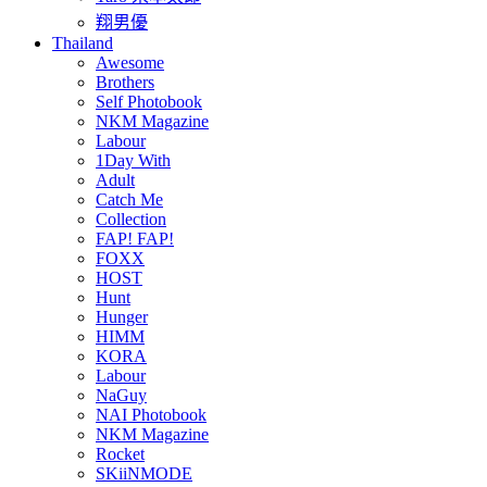
翔男優
Thailand
Awesome
Brothers
Self Photobook
NKM Magazine
Labour
1Day With
Adult
Catch Me
Collection
FAP! FAP!
FOXX
HOST
Hunt
Hunger
HIMM
KORA
Labour
NaGuy
NAI Photobook
NKM Magazine
Rocket
SKiiNMODE