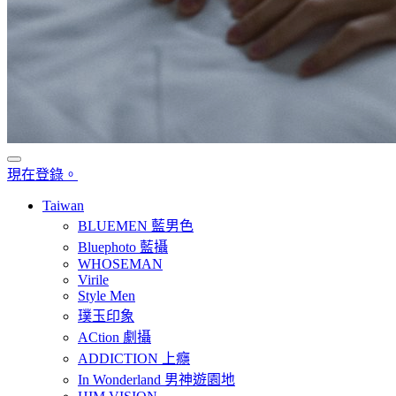
現在登錄。
Taiwan
BLUEMEN 藍男色
Bluephoto 藍攝
WHOSEMAN
Virile
Style Men
璞玉印象
ACtion 劇攝
ADDICTION 上癮
In Wonderland 男神遊園地