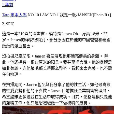
1 年前
Taro
宋本太郎
NO.10 I AM NO.1 我是一號-JANSEN[Photo R+]
219PIC
這是一本219頁的圖畫書，模特是Jansen Oh – 身高1.8米，27
岁。Jansen的样貌很特别，部分原因在於他的中國爸爸和泰國
媽媽的混血基因。
沒拍摄尺度局限，Jansen 喜爱展现他那漂亮健美的身體。 除
此，他还拥有一根17厘米的阳具。我甚至坦言說，他的身體是
如此美麗，连他腋毛都长得那么整齐，看起來太完美，也不需
任何梳理。
在拍攝期間，Jansen甚至與我分享了他的性生活，如他最喜歡
的性愛姿勢和他的不喜歡。Jansen目前擔任企業銷售管理員，
希望能賺更多錢並在生活中取得成功。目前，體格建模只是他
的兼職工作，他只是想體驗做一下做模特的感觉。