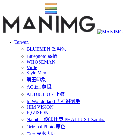
Taiwan
BLUEMEN 藍男色
Bluephoto 藍攝
WHOSEMAN
Virile
Style Men
璞玉印象
ACtion 劇攝
ADDICTION 上癮
In Wonderland 男神遊園地
HIM VISION
JQVISION
Namibia 納米比亞 PHALLUST Zambia
Original Photo 原色
Taro 宋本太郎