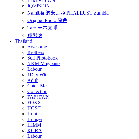
HIM VISION
JQVISION
Namibia 納米比亞 PHALLUST Zambia
Original Photo 原色
Taro 宋本太郎
翔男優
Thailand
Awesome
Brothers
Self Photobook
NKM Magazine
Labour
1Day With
Adult
Catch Me
Collection
FAP! FAP!
FOXX
HOST
Hunt
Hunger
HIMM
KORA
Labour