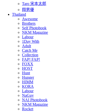
Taro 宋本太郎
翔男優
Thailand
Awesome
Brothers
Self Photobook
NKM Magazine
Labour
1Day With
Adult
Catch Me
Collection
FAP! FAP!
FOXX
HOST
Hunt
Hunger
HIMM
KORA
Labour
NaGuy
NAI Photobook
NKM Magazine
Rocket