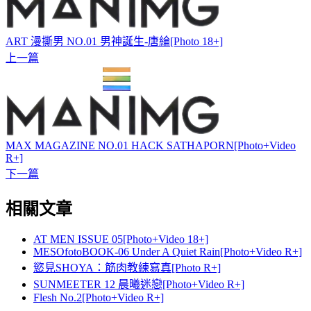
ART 漫撕男 NO.01 男神誕生-唐綸[Photo 18+]
上一篇
MAX MAGAZINE NO.01 HACK SATHAPORN[Photo+Video
R+]
下一篇
相關文章
AT MEN ISSUE 05[Photo+Video 18+]
MESOfotoBOOK-06 Under A Quiet Rain[Photo+Video R+]
慾見SHOYA：筋肉教練寫真[Photo R+]
SUNMEETER 12 晨曦迷戀[Photo+Video R+]
Flesh No.2[Photo+Video R+]