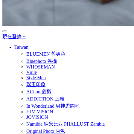
現在登錄。
Taiwan
BLUEMEN 藍男色
Bluephoto 藍攝
WHOSEMAN
Virile
Style Men
璞玉印象
ACtion 劇攝
ADDICTION 上癮
In Wonderland 男神遊園地
HIM VISION
JQVISION
Namibia 納米比亞 PHALLUST Zambia
Original Photo 原色