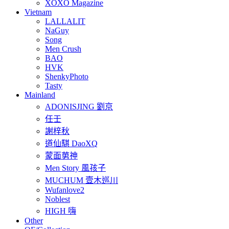
XOXO Magazine
Vietnam
LALLALIT
NaGuy
Song
Men Crush
BAO
HVK
ShenkyPhoto
Tasty
Mainland
ADONISJING 劉京
任壬
謝梓秋
道仙騏 DaoXQ
蒙面莮神
Men Story 風孩子
MUCHUM 壹木巡川
Wufanlove2
Noblest
HIGH 嗨
Other