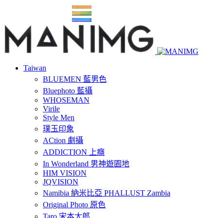
Taiwan
BLUEMEN 藍男色
Bluephoto 藍攝
WHOSEMAN
Virile
Style Men
璞玉印象
ACtion 劇攝
ADDICTION 上癮
In Wonderland 男神遊園地
HIM VISION
JQVISION
Namibia 納米比亞 PHALLUST Zambia
Original Photo 原色
Taro 宋本太郎