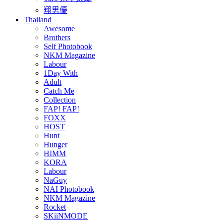
翔男優
Thailand
Awesome
Brothers
Self Photobook
NKM Magazine
Labour
1Day With
Adult
Catch Me
Collection
FAP! FAP!
FOXX
HOST
Hunt
Hunger
HIMM
KORA
Labour
NaGuy
NAI Photobook
NKM Magazine
Rocket
SKiiNMODE