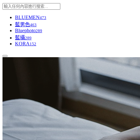
BLUEMEN
473
藍男色
463
Bluephoto
289
藍攝
289
KORA
152