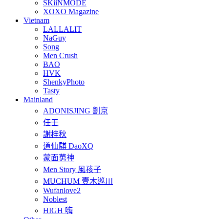
SKiiNMODE
XOXO Magazine
Vietnam
LALLALIT
NaGuy
Song
Men Crush
BAO
HVK
ShenkyPhoto
Tasty
Mainland
ADONISJING 劉京
任壬
謝梓秋
道仙騏 DaoXQ
蒙面莮神
Men Story 風孩子
MUCHUM 壹木巡川
Wufanlove2
Noblest
HIGH 嗨