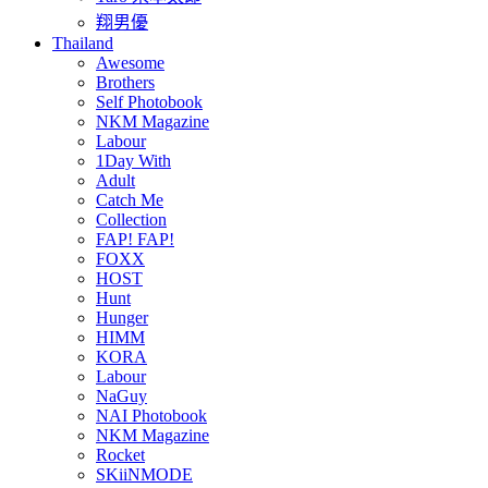
翔男優
Thailand
Awesome
Brothers
Self Photobook
NKM Magazine
Labour
1Day With
Adult
Catch Me
Collection
FAP! FAP!
FOXX
HOST
Hunt
Hunger
HIMM
KORA
Labour
NaGuy
NAI Photobook
NKM Magazine
Rocket
SKiiNMODE