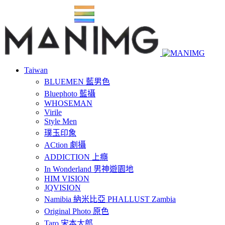
Taiwan
BLUEMEN 藍男色
Bluephoto 藍攝
WHOSEMAN
Virile
Style Men
璞玉印象
ACtion 劇攝
ADDICTION 上癮
In Wonderland 男神遊園地
HIM VISION
JQVISION
Namibia 納米比亞 PHALLUST Zambia
Original Photo 原色
Taro 宋本太郎