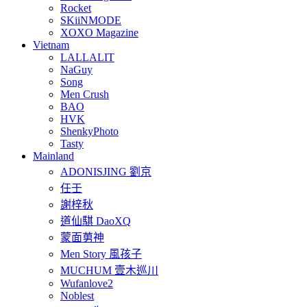
Rocket
SKiiNMODE
XOXO Magazine
Vietnam
LALLALIT
NaGuy
Song
Men Crush
BAO
HVK
ShenkyPhoto
Tasty
Mainland
ADONISJING 劉京
任壬
謝梓秋
道仙騏 DaoXQ
蒙面莮神
Men Story 風孩子
MUCHUM 壹木巡川
Wufanlove2
Noblest