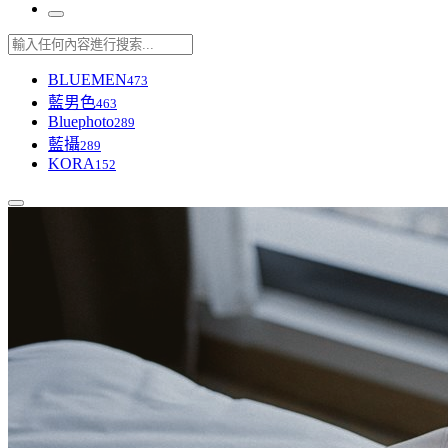
BLUEMEN
473
藍男色
463
Bluephoto
289
藍攝
289
KORA
152