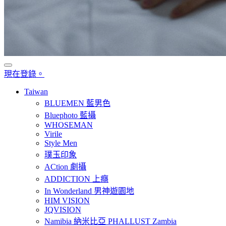
現在登錄。
Taiwan
BLUEMEN 藍男色
Bluephoto 藍攝
WHOSEMAN
Virile
Style Men
璞玉印象
ACtion 劇攝
ADDICTION 上癮
In Wonderland 男神遊園地
HIM VISION
JQVISION
Namibia 納米比亞 PHALLUST Zambia