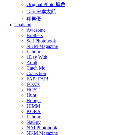
Original Photo 原色
Taro 宋本太郎
翔男優
Thailand
Awesome
Brothers
Self Photobook
NKM Magazine
Labour
1Day With
Adult
Catch Me
Collection
FAP! FAP!
FOXX
HOST
Hunt
Hunger
HIMM
KORA
Labour
NaGuy
NAI Photobook
NKM Magazine