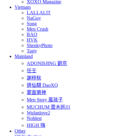
XOXO Magazine
Vietnam
LALLALIT
NaGuy
Song
Men Crush
BAO
HVK
ShenkyPhoto
Tasty
Mainland
ADONISJING 劉京
任壬
謝梓秋
道仙騏 DaoXQ
蒙面莮神
Men Story 風孩子
MUCHUM 壹木巡川
Wufanlove2
Noblest
HIGH 嗨
Other