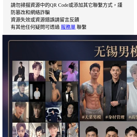
請勿掃描資源中的QR Code或添加其它聯繫方式，謹
防篡改和網絡詐騙
資源失效或資源錯誤請留言反饋
有其他任何疑問可透過
服務單
聯繫