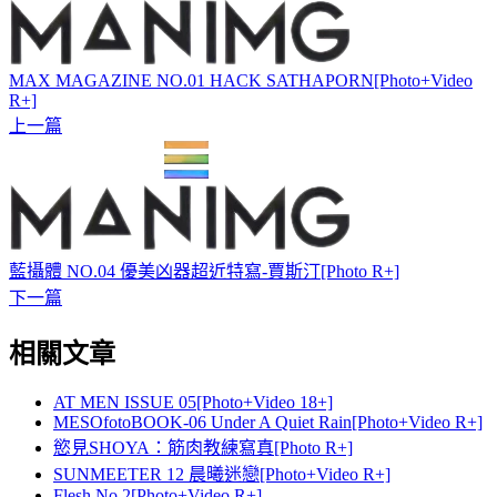
MAX MAGAZINE NO.01 HACK SATHAPORN[Photo+Video
R+]
上一篇
藍攝體 NO.04 優美凶器超近特寫-賈斯汀[Photo R+]
下一篇
相關文章
AT MEN ISSUE 05[Photo+Video 18+]
MESOfotoBOOK-06 Under A Quiet Rain[Photo+Video R+]
慾見SHOYA：筋肉教練寫真[Photo R+]
SUNMEETER 12 晨曦迷戀[Photo+Video R+]
Flesh No.2[Photo+Video R+]