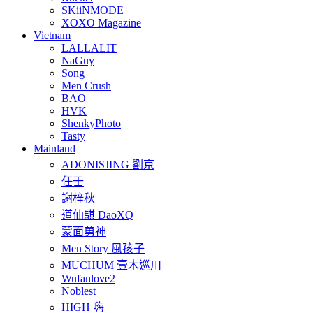
SKiiNMODE
XOXO Magazine
Vietnam
LALLALIT
NaGuy
Song
Men Crush
BAO
HVK
ShenkyPhoto
Tasty
Mainland
ADONISJING 劉京
任壬
謝梓秋
道仙騏 DaoXQ
蒙面莮神
Men Story 風孩子
MUCHUM 壹木巡川
Wufanlove2
Noblest
HIGH 嗨