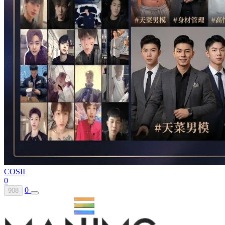
COSII
0
0
908