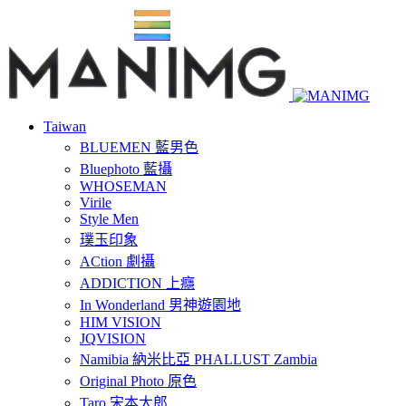
Taiwan
BLUEMEN 藍男色
Bluephoto 藍攝
WHOSEMAN
Virile
Style Men
璞玉印象
ACtion 劇攝
ADDICTION 上癮
In Wonderland 男神遊園地
HIM VISION
JQVISION
Namibia 納米比亞 PHALLUST Zambia
Original Photo 原色
Taro 宋本太郎