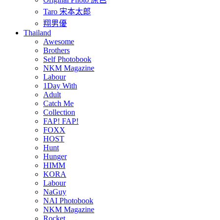
Taro 宋本太郎
翔男優
Thailand
Awesome
Brothers
Self Photobook
NKM Magazine
Labour
1Day With
Adult
Catch Me
Collection
FAP! FAP!
FOXX
HOST
Hunt
Hunger
HIMM
KORA
Labour
NaGuy
NAI Photobook
NKM Magazine
Rocket