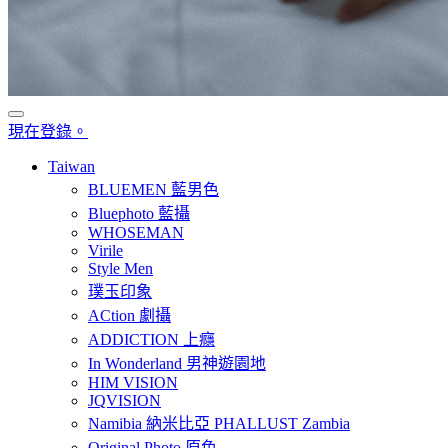
現在登錄。
Taiwan
BLUEMEN 藍男色
Bluephoto 藍攝
WHOSEMAN
Virile
Style Men
璞玉印象
ACtion 劇攝
ADDICTION 上癮
In Wonderland 男神遊園地
HIM VISION
JQVISION
Namibia 納米比亞 PHALLUST Zambia
Original Photo 原色