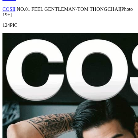
COSII
NO.01 FEEL GENTLEMAN-TOM THONGCHAI[Photo
19+]
124PIC