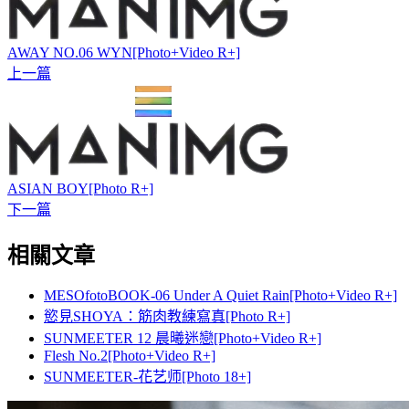
AWAY NO.06 WYN[Photo+Video R+]
上一篇
ASIAN BOY[Photo R+]
下一篇
相關文章
MESOfotoBOOK-06 Under A Quiet Rain[Photo+Video R+]
慾見SHOYA：筋肉教練寫真[Photo R+]
SUNMEETER 12 晨曦迷戀[Photo+Video R+]
Flesh No.2[Photo+Video R+]
SUNMEETER-花艺师[Photo 18+]