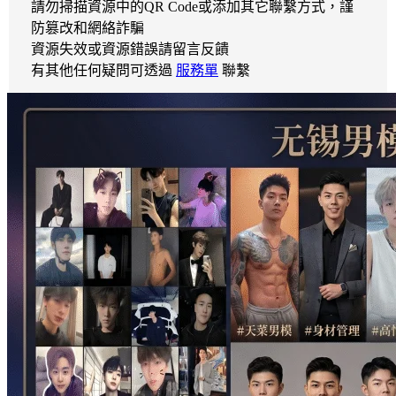
請勿掃描資源中的QR Code或添加其它聯繫方式，謹
防篡改和網絡詐騙
資源失效或資源錯誤請留言反饋
有其他任何疑問可透過
服務單
聯繫