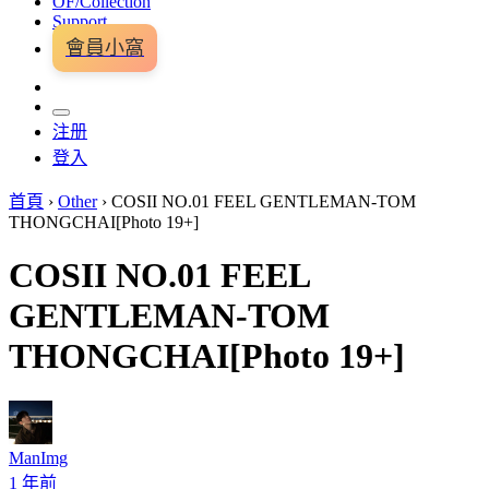
OF/Collection
Support
會員小窩
注册
登入
首頁
›
Other
›
COSII NO.01 FEEL GENTLEMAN-TOM
THONGCHAI[Photo 19+]
COSII NO.01 FEEL
GENTLEMAN-TOM
THONGCHAI[Photo 19+]
ManImg
1 年前