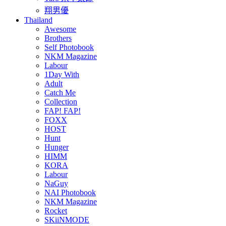
翔男優
Thailand
Awesome
Brothers
Self Photobook
NKM Magazine
Labour
1Day With
Adult
Catch Me
Collection
FAP! FAP!
FOXX
HOST
Hunt
Hunger
HIMM
KORA
Labour
NaGuy
NAI Photobook
NKM Magazine
Rocket
SKiiNMODE