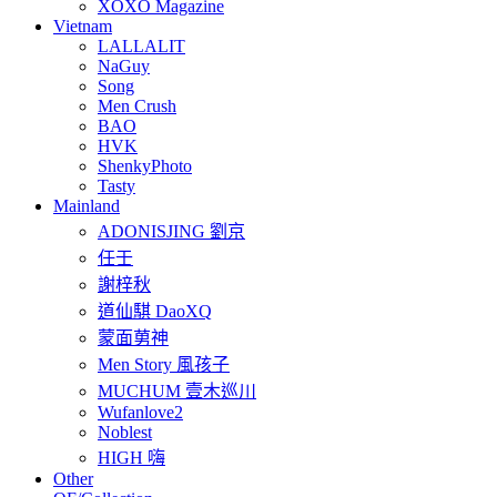
XOXO Magazine
Vietnam
LALLALIT
NaGuy
Song
Men Crush
BAO
HVK
ShenkyPhoto
Tasty
Mainland
ADONISJING 劉京
任壬
謝梓秋
道仙騏 DaoXQ
蒙面莮神
Men Story 風孩子
MUCHUM 壹木巡川
Wufanlove2
Noblest
HIGH 嗨
Other