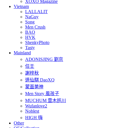
XOXO Magazine
Vietnam
LALLALIT
NaGuy
Song
Men Crush
BAO
HVK
ShenkyPhoto
Tasty
Mainland
ADONISJING 劉京
任壬
謝梓秋
道仙騏 DaoXQ
蒙面莮神
Men Story 風孩子
MUCHUM 壹木巡川
Wufanlove2
Noblest
HIGH 嗨
Other