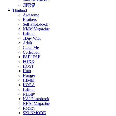
翔男優
Thailand
Awesome
Brothers
Self Photobook
NKM Magazine
Labour
1Day With
Adult
Catch Me
Collection
FAP! FAP!
FOXX
HOST
Hunt
Hunger
HIMM
KORA
Labour
NaGuy
NAI Photobook
NKM Magazine
Rocket
SKiiNMODE