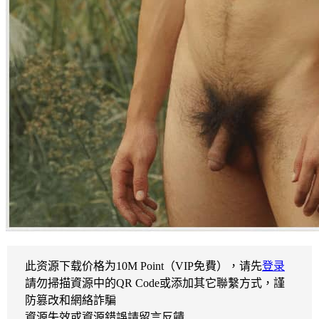
此资源下载价格为
10
M Point（VIP免費），请先
登录
請勿掃描資源中的QR Code或添加其它聯繫方式，謹
防篡改和網絡詐騙
資源失效或資源錯誤請留言反饋