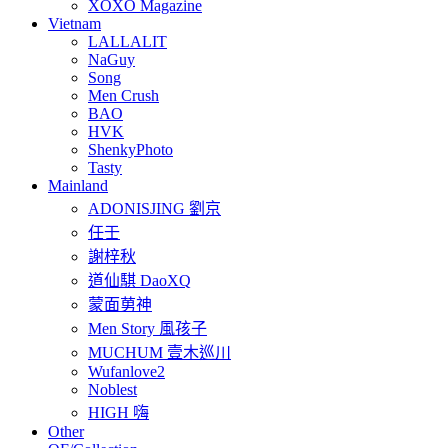
XOXO Magazine
Vietnam
LALLALIT
NaGuy
Song
Men Crush
BAO
HVK
ShenkyPhoto
Tasty
Mainland
ADONISJING 劉京
任壬
謝梓秋
道仙騏 DaoXQ
蒙面莮神
Men Story 風孩子
MUCHUM 壹木巡川
Wufanlove2
Noblest
HIGH 嗨
Other