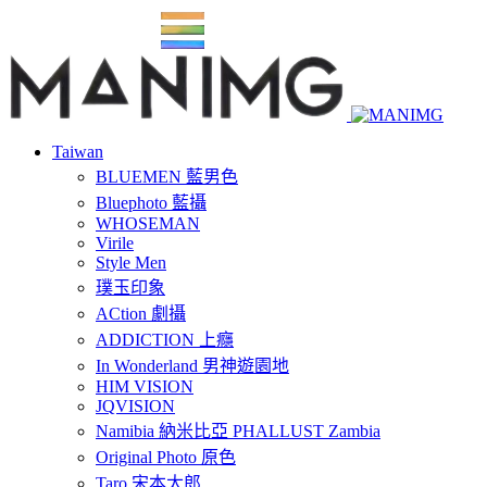
Taiwan
BLUEMEN 藍男色
Bluephoto 藍攝
WHOSEMAN
Virile
Style Men
璞玉印象
ACtion 劇攝
ADDICTION 上癮
In Wonderland 男神遊園地
HIM VISION
JQVISION
Namibia 納米比亞 PHALLUST Zambia
Original Photo 原色
Taro 宋本太郎