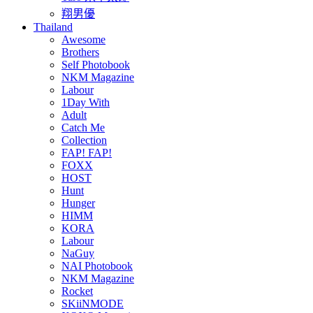
翔男優
Thailand
Awesome
Brothers
Self Photobook
NKM Magazine
Labour
1Day With
Adult
Catch Me
Collection
FAP! FAP!
FOXX
HOST
Hunt
Hunger
HIMM
KORA
Labour
NaGuy
NAI Photobook
NKM Magazine
Rocket
SKiiNMODE