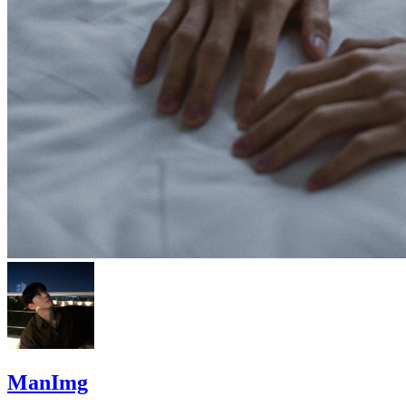
ManImg