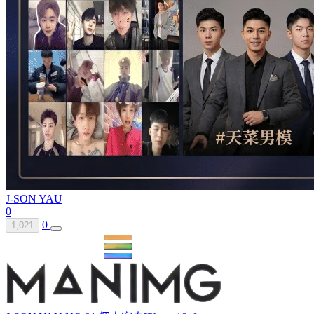
J-SON YAU
0
0
1,021