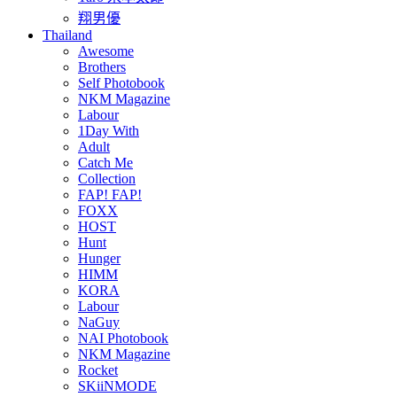
翔男優
Thailand
Awesome
Brothers
Self Photobook
NKM Magazine
Labour
1Day With
Adult
Catch Me
Collection
FAP! FAP!
FOXX
HOST
Hunt
Hunger
HIMM
KORA
Labour
NaGuy
NAI Photobook
NKM Magazine
Rocket
SKiiNMODE