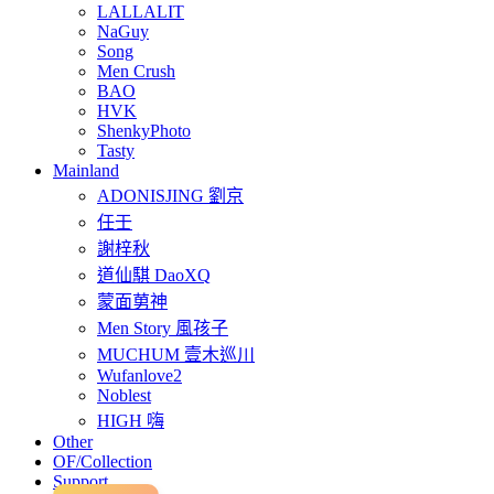
LALLALIT
NaGuy
Song
Men Crush
BAO
HVK
ShenkyPhoto
Tasty
Mainland
ADONISJING 劉京
任壬
謝梓秋
道仙騏 DaoXQ
蒙面莮神
Men Story 風孩子
MUCHUM 壹木巡川
Wufanlove2
Noblest
HIGH 嗨
Other
OF/Collection
Support