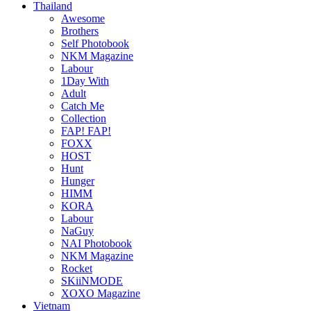
Thailand
Awesome
Brothers
Self Photobook
NKM Magazine
Labour
1Day With
Adult
Catch Me
Collection
FAP! FAP!
FOXX
HOST
Hunt
Hunger
HIMM
KORA
Labour
NaGuy
NAI Photobook
NKM Magazine
Rocket
SKiiNMODE
XOXO Magazine
Vietnam