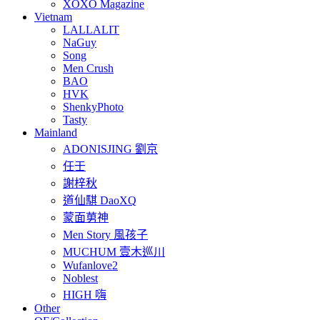
XOXO Magazine
Vietnam
LALLALIT
NaGuy
Song
Men Crush
BAO
HVK
ShenkyPhoto
Tasty
Mainland
ADONISJING 劉京
任壬
謝梓秋
道仙騏 DaoXQ
蒙面莮神
Men Story 風孩子
MUCHUM 壹木巡川
Wufanlove2
Noblest
HIGH 嗨
Other