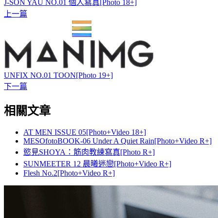
J-SON YAU NO.01 個人寫真[Photo 18+]
上一篇
UNFIX NO.01 TOON[Photo 19+]
下一篇
相關文章
AT MEN ISSUE 05[Photo+Video 18+]
MESOfotoBOOK-06 Under A Quiet Rain[Photo+Video R+]
慾見SHOYA：筋肉教練寫真[Photo R+]
SUNMEETER 12 晨曦迷戀[Photo+Video R+]
Flesh No.2[Photo+Video R+]