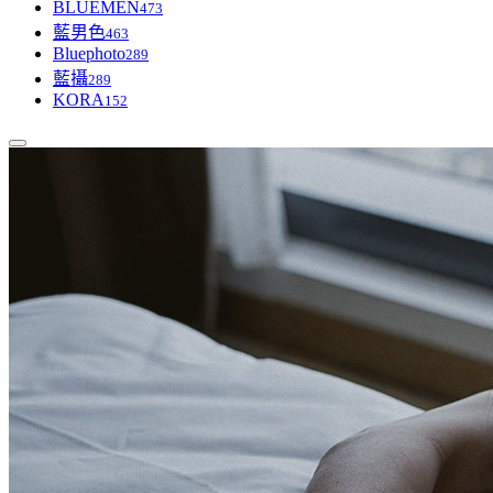
BLUEMEN
473
藍男色
463
Bluephoto
289
藍攝
289
KORA
152