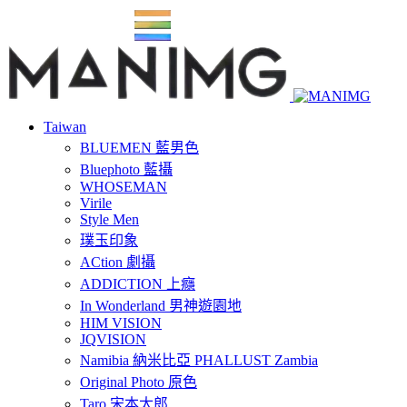
Taiwan
BLUEMEN 藍男色
Bluephoto 藍攝
WHOSEMAN
Virile
Style Men
璞玉印象
ACtion 劇攝
ADDICTION 上癮
In Wonderland 男神遊園地
HIM VISION
JQVISION
Namibia 納米比亞 PHALLUST Zambia
Original Photo 原色
Taro 宋本太郎