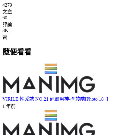
4279
文章
60
評論
3K
贊
隨便看看
VIRILE 性感誌 NO.21 翹臀男神-李竣皓[Photo 18+]
1 年前