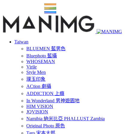
Taiwan
BLUEMEN 藍男色
Bluephoto 藍攝
WHOSEMAN
Virile
Style Men
璞玉印象
ACtion 劇攝
ADDICTION 上癮
In Wonderland 男神遊園地
HIM VISION
JQVISION
Namibia 納米比亞 PHALLUST Zambia
Original Photo 原色
Taro 宋本太郎