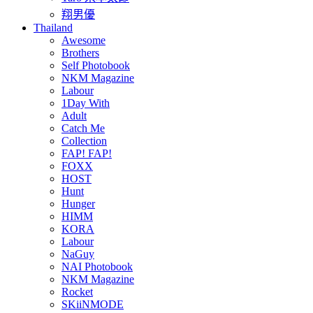
翔男優
Thailand
Awesome
Brothers
Self Photobook
NKM Magazine
Labour
1Day With
Adult
Catch Me
Collection
FAP! FAP!
FOXX
HOST
Hunt
Hunger
HIMM
KORA
Labour
NaGuy
NAI Photobook
NKM Magazine
Rocket
SKiiNMODE