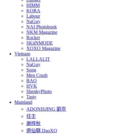
HIMM
KORA
Labour
NaGuy
NAI Photobook
NKM Magazine
Rocket
SKiiNMODE
XOXO Magazine
Vietnam
LALLALIT
NaGuy
Song
Men Crush
BAO
HVK
ShenkyPhoto
Tasty
Mainland
ADONISJING 劉京
任壬
謝梓秋
道仙騏 DaoXQ