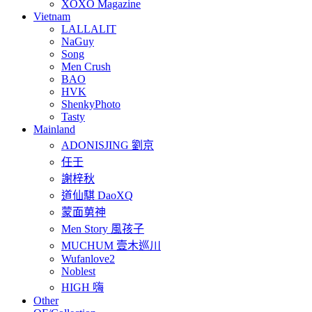
XOXO Magazine
Vietnam
LALLALIT
NaGuy
Song
Men Crush
BAO
HVK
ShenkyPhoto
Tasty
Mainland
ADONISJING 劉京
任壬
謝梓秋
道仙騏 DaoXQ
蒙面莮神
Men Story 風孩子
MUCHUM 壹木巡川
Wufanlove2
Noblest
HIGH 嗨
Other