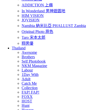
ADDICTION 上癮
In Wonderland 男神遊園地
HIM VISION
JQVISION
Namibia 納米比亞 PHALLUST Zambia
Original Photo 原色
Taro 宋本太郎
翔男優
Thailand
Awesome
Brothers
Self Photobook
NKM Magazine
Labour
1Day With
Adult
Catch Me
Collection
FAP! FAP!
FOXX
HOST
Hunt
Hunger