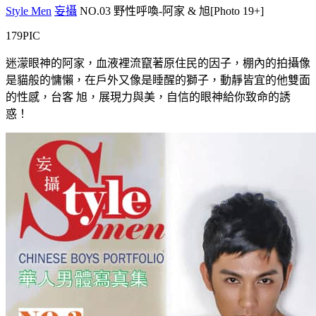
Style Men
妄攝
NO.03 野性呼喚-阿家 & 旭[Photo 19+]
179PIC
迷濛眼神的阿家，血液裡流竄著原住民的因子，棚內的拍攝像
是貓般的慵懶，在戶外又像是睡醒的獅子，動靜皆宜的他雙面
的性感，台客 旭，展現力與美，自信的眼神給你致命的誘
惑！