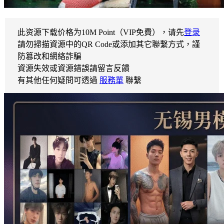
此资源下载价格为
10
M Point（VIP免費），请先
登录
請勿掃描資源中的QR Code或添加其它聯繫方式，謹
防篡改和網絡詐騙
資源失效或資源錯誤請留言反饋
有其他任何疑問可透過
服務單
聯繫