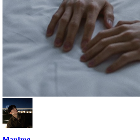
ManImg