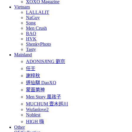
XOXO Magazine
Vietnam
LALLALIT
NaGuy
Song
Men Crush
BAO
HVK
ShenkyPhoto
Tasty
Mainland
ADONISJING 劉京
任壬
謝梓秋
道仙騏 DaoXQ
蒙面莮神
Men Story 風孩子
MUCHUM 壹木巡川
Wufanlove2
Noblest
HIGH 嗨
Other