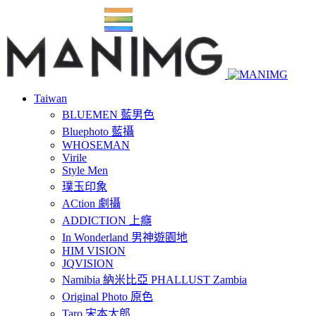
Taiwan
BLUEMEN 藍男色
Bluephoto 藍攝
WHOSEMAN
Virile
Style Men
璞玉印象
ACtion 劇攝
ADDICTION 上癮
In Wonderland 男神遊園地
HIM VISION
JQVISION
Namibia 納米比亞 PHALLUST Zambia
Original Photo 原色
Taro 宋本太郎