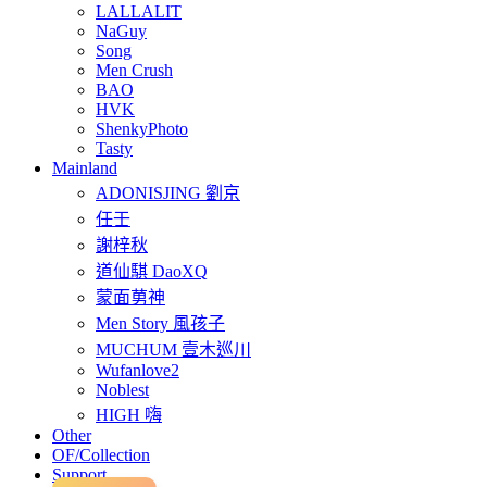
LALLALIT
NaGuy
Song
Men Crush
BAO
HVK
ShenkyPhoto
Tasty
Mainland
ADONISJING 劉京
任壬
謝梓秋
道仙騏 DaoXQ
蒙面莮神
Men Story 風孩子
MUCHUM 壹木巡川
Wufanlove2
Noblest
HIGH 嗨
Other
OF/Collection
Support