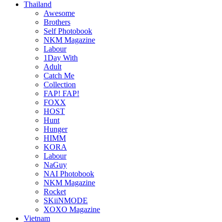
Thailand
Awesome
Brothers
Self Photobook
NKM Magazine
Labour
1Day With
Adult
Catch Me
Collection
FAP! FAP!
FOXX
HOST
Hunt
Hunger
HIMM
KORA
Labour
NaGuy
NAI Photobook
NKM Magazine
Rocket
SKiiNMODE
XOXO Magazine
Vietnam