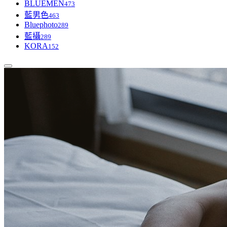
BLUEMEN
473
藍男色
463
Bluephoto
289
藍攝
289
KORA
152