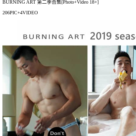
BURNING ART 第二季合集[Photo+Video 18+]
206PIC+4VIDEO