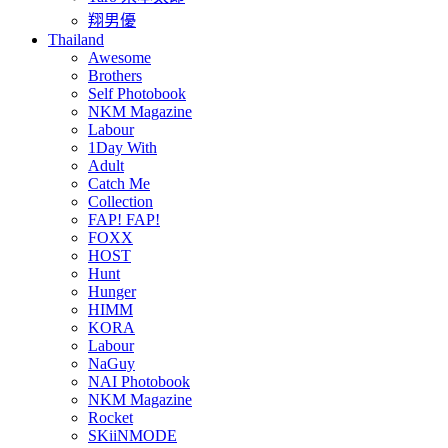
翔男優
Thailand
Awesome
Brothers
Self Photobook
NKM Magazine
Labour
1Day With
Adult
Catch Me
Collection
FAP! FAP!
FOXX
HOST
Hunt
Hunger
HIMM
KORA
Labour
NaGuy
NAI Photobook
NKM Magazine
Rocket
SKiiNMODE