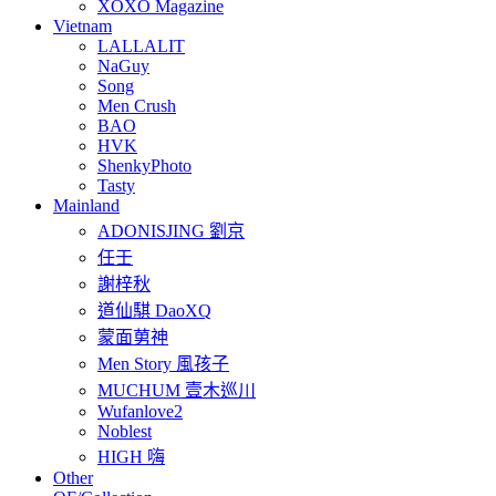
XOXO Magazine
Vietnam
LALLALIT
NaGuy
Song
Men Crush
BAO
HVK
ShenkyPhoto
Tasty
Mainland
ADONISJING 劉京
任壬
謝梓秋
道仙騏 DaoXQ
蒙面莮神
Men Story 風孩子
MUCHUM 壹木巡川
Wufanlove2
Noblest
HIGH 嗨
Other