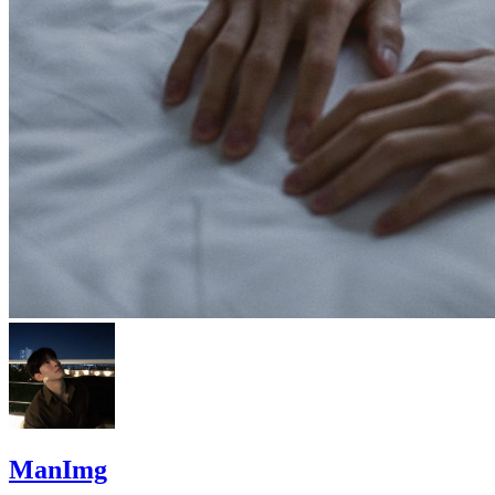
ManImg