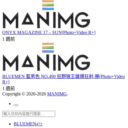
ONYX MAGAZINE 17 – SUN[Photo+Video R+]
1 週前
BLUEMEN 藍男色 NO.490 狂野狼王雄爆狂射-勝[Photo+Video
R+]
1 週前
Copyright © 2020-2026
MANIMG
.
BLUEMEN
473