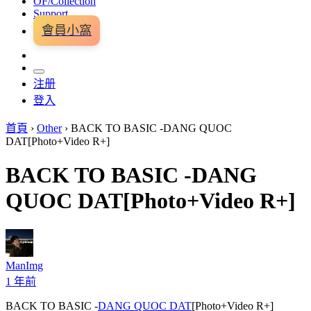
OF/Collection
Support
會員小窩
注册
登入
首頁
›
Other
›
BACK TO BASIC -DANG QUOC
DAT[Photo+Video R+]
BACK TO BASIC -DANG
QUOC DAT[Photo+Video R+]
ManImg
1 年前
BACK TO BASIC -
DANG QUOC DAT
[Photo+Video R+]