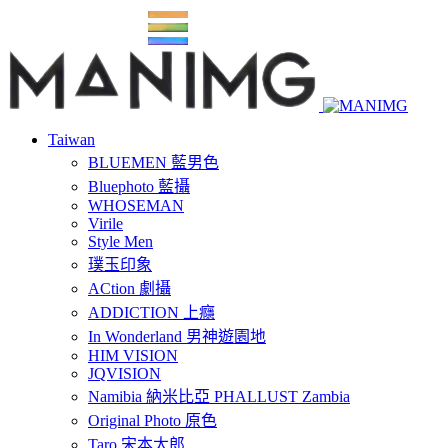
Taiwan
BLUEMEN 藍男色
Bluephoto 藍攝
WHOSEMAN
Virile
Style Men
璞玉印象
ACtion 劇攝
ADDICTION 上癮
In Wonderland 男神遊園地
HIM VISION
JQVISION
Namibia 納米比亞 PHALLUST Zambia
Original Photo 原色
Taro 宋本太郎