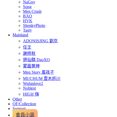
NaGuy
Song
Men Crush
BAO
HVK
ShenkyPhoto
Tasty
Mainland
ADONISJING 劉京
任壬
謝梓秋
道仙騏 DaoXQ
蒙面莮神
Men Story 風孩子
MUCHUM 壹木巡川
Wufanlove2
Noblest
HIGH 嗨
Other
OF/Collection
Support
會員小窩