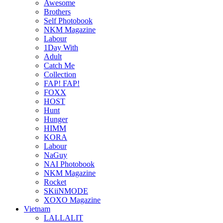
Awesome
Brothers
Self Photobook
NKM Magazine
Labour
1Day With
Adult
Catch Me
Collection
FAP! FAP!
FOXX
HOST
Hunt
Hunger
HIMM
KORA
Labour
NaGuy
NAI Photobook
NKM Magazine
Rocket
SKiiNMODE
XOXO Magazine
Vietnam
LALLALIT