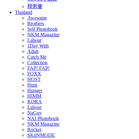
翔男優
Thailand
Awesome
Brothers
Self Photobook
NKM Magazine
Labour
1Day With
Adult
Catch Me
Collection
FAP! FAP!
FOXX
HOST
Hunt
Hunger
HIMM
KORA
Labour
NaGuy
NAI Photobook
NKM Magazine
Rocket
SKiiNMODE