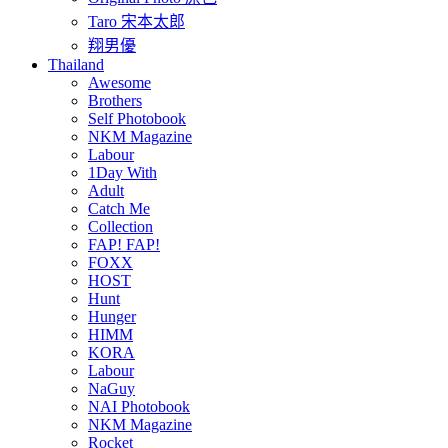
Taro 宋本太郎
翔男優
Thailand
Awesome
Brothers
Self Photobook
NKM Magazine
Labour
1Day With
Adult
Catch Me
Collection
FAP! FAP!
FOXX
HOST
Hunt
Hunger
HIMM
KORA
Labour
NaGuy
NAI Photobook
NKM Magazine
Rocket