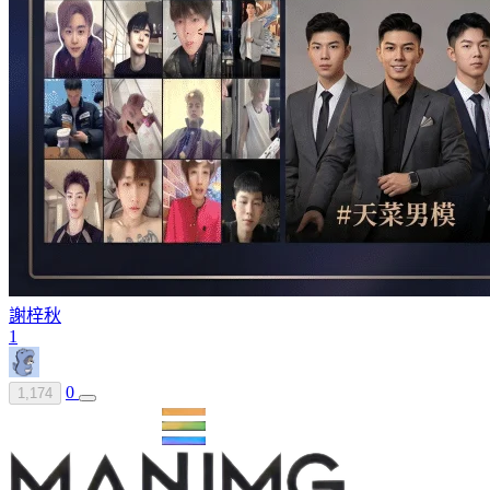
謝梓秋
1
0
1,174