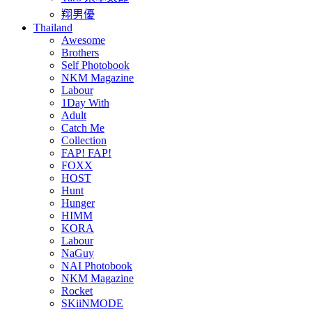
翔男優
Thailand
Awesome
Brothers
Self Photobook
NKM Magazine
Labour
1Day With
Adult
Catch Me
Collection
FAP! FAP!
FOXX
HOST
Hunt
Hunger
HIMM
KORA
Labour
NaGuy
NAI Photobook
NKM Magazine
Rocket
SKiiNMODE