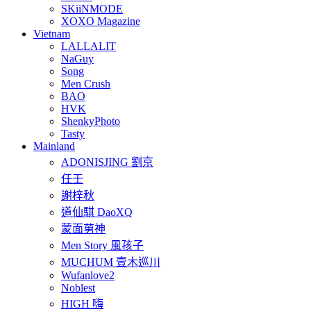
SKiiNMODE
XOXO Magazine
Vietnam
LALLALIT
NaGuy
Song
Men Crush
BAO
HVK
ShenkyPhoto
Tasty
Mainland
ADONISJING 劉京
任壬
謝梓秋
道仙騏 DaoXQ
蒙面莮神
Men Story 風孩子
MUCHUM 壹木巡川
Wufanlove2
Noblest
HIGH 嗨