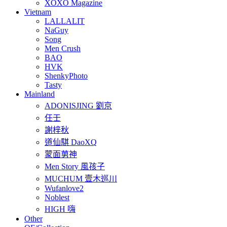
XOXO Magazine
Vietnam
LALLALIT
NaGuy
Song
Men Crush
BAO
HVK
ShenkyPhoto
Tasty
Mainland
ADONISJING 劉京
任壬
謝梓秋
道仙騏 DaoXQ
蒙面莮神
Men Story 風孩子
MUCHUM 壹木巡川
Wufanlove2
Noblest
HIGH 嗨
Other