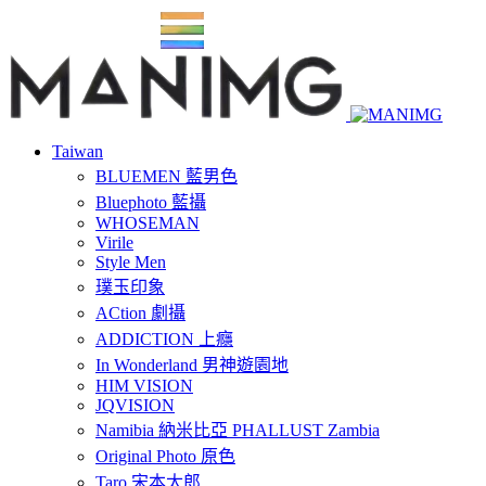
Taiwan
BLUEMEN 藍男色
Bluephoto 藍攝
WHOSEMAN
Virile
Style Men
璞玉印象
ACtion 劇攝
ADDICTION 上癮
In Wonderland 男神遊園地
HIM VISION
JQVISION
Namibia 納米比亞 PHALLUST Zambia
Original Photo 原色
Taro 宋本太郎