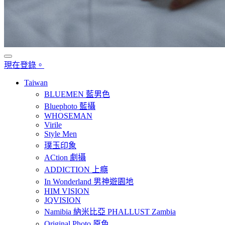
現在登錄。
Taiwan
BLUEMEN 藍男色
Bluephoto 藍攝
WHOSEMAN
Virile
Style Men
璞玉印象
ACtion 劇攝
ADDICTION 上癮
In Wonderland 男神遊園地
HIM VISION
JQVISION
Namibia 納米比亞 PHALLUST Zambia
Original Photo 原色