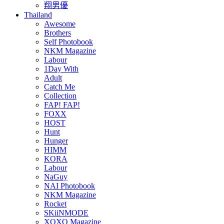
翔男優
Thailand
Awesome
Brothers
Self Photobook
NKM Magazine
Labour
1Day With
Adult
Catch Me
Collection
FAP! FAP!
FOXX
HOST
Hunt
Hunger
HIMM
KORA
Labour
NaGuy
NAI Photobook
NKM Magazine
Rocket
SKiiNMODE
XOXO Magazine