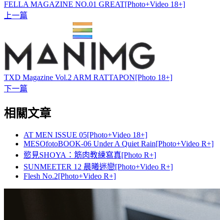
FELLA MAGAZINE NO.01 GREAT[Photo+Video 18+]
上一篇
TXD Magazine Vol.2 ARM RATTAPON[Photo 18+]
下一篇
相關文章
AT MEN ISSUE 05[Photo+Video 18+]
MESOfotoBOOK-06 Under A Quiet Rain[Photo+Video R+]
慾見SHOYA：筋肉教練寫真[Photo R+]
SUNMEETER 12 晨曦迷戀[Photo+Video R+]
Flesh No.2[Photo+Video R+]