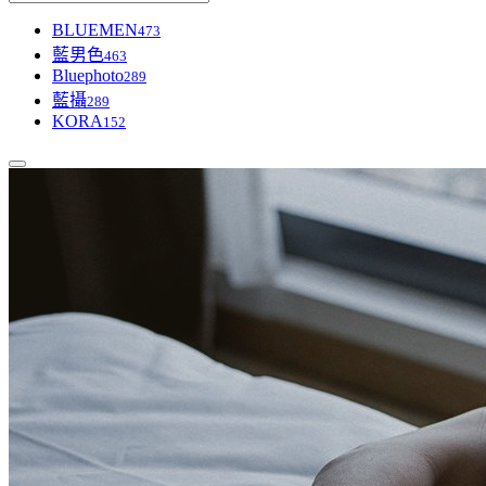
BLUEMEN
473
藍男色
463
Bluephoto
289
藍攝
289
KORA
152