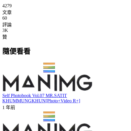
4279
文章
60
評論
3K
贊
隨便看看
Self Photobook Vol.07 MR.SATIT
KHUMMUNGKHUN[Photo+Video R+]
1 年前