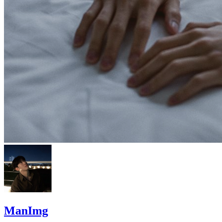
ManImg