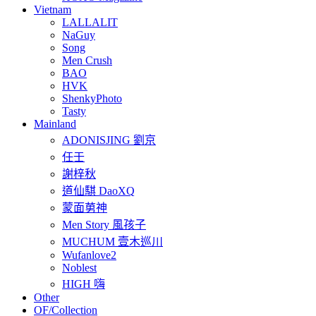
Vietnam
LALLALIT
NaGuy
Song
Men Crush
BAO
HVK
ShenkyPhoto
Tasty
Mainland
ADONISJING 劉京
任壬
謝梓秋
道仙騏 DaoXQ
蒙面莮神
Men Story 風孩子
MUCHUM 壹木巡川
Wufanlove2
Noblest
HIGH 嗨
Other
OF/Collection