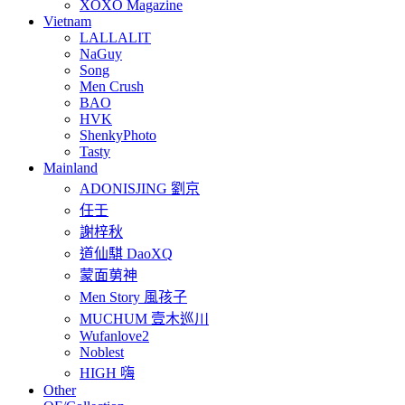
XOXO Magazine
Vietnam
LALLALIT
NaGuy
Song
Men Crush
BAO
HVK
ShenkyPhoto
Tasty
Mainland
ADONISJING 劉京
任壬
謝梓秋
道仙騏 DaoXQ
蒙面莮神
Men Story 風孩子
MUCHUM 壹木巡川
Wufanlove2
Noblest
HIGH 嗨
Other