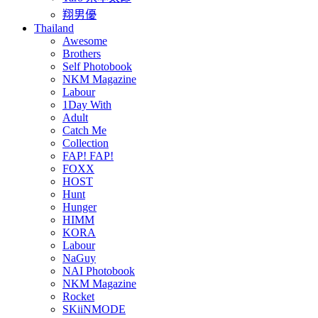
翔男優
Thailand
Awesome
Brothers
Self Photobook
NKM Magazine
Labour
1Day With
Adult
Catch Me
Collection
FAP! FAP!
FOXX
HOST
Hunt
Hunger
HIMM
KORA
Labour
NaGuy
NAI Photobook
NKM Magazine
Rocket
SKiiNMODE