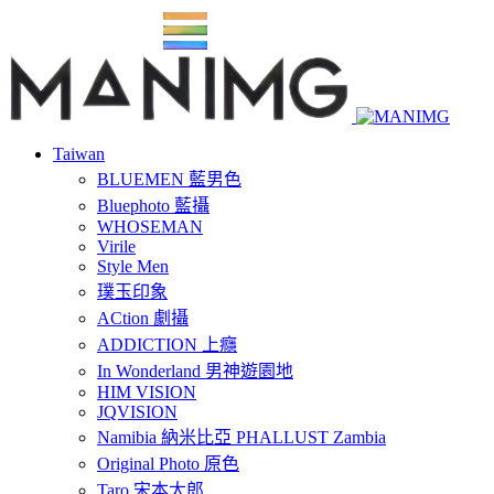
Taiwan
BLUEMEN 藍男色
Bluephoto 藍攝
WHOSEMAN
Virile
Style Men
璞玉印象
ACtion 劇攝
ADDICTION 上癮
In Wonderland 男神遊園地
HIM VISION
JQVISION
Namibia 納米比亞 PHALLUST Zambia
Original Photo 原色
Taro 宋本太郎