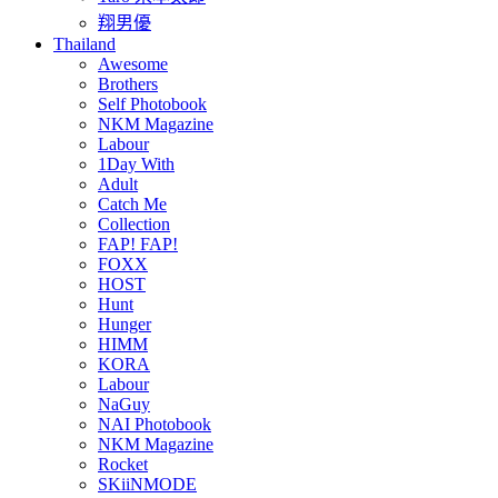
翔男優
Thailand
Awesome
Brothers
Self Photobook
NKM Magazine
Labour
1Day With
Adult
Catch Me
Collection
FAP! FAP!
FOXX
HOST
Hunt
Hunger
HIMM
KORA
Labour
NaGuy
NAI Photobook
NKM Magazine
Rocket
SKiiNMODE