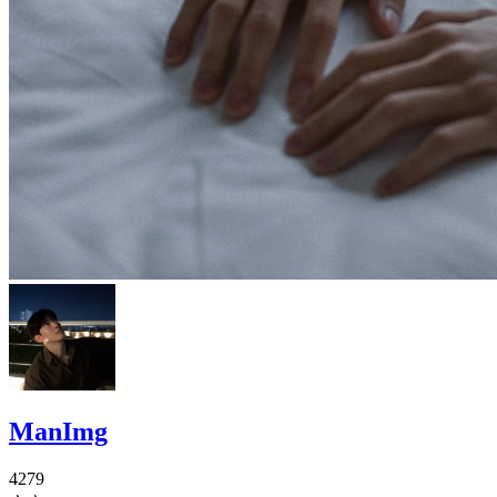
ManImg
4279