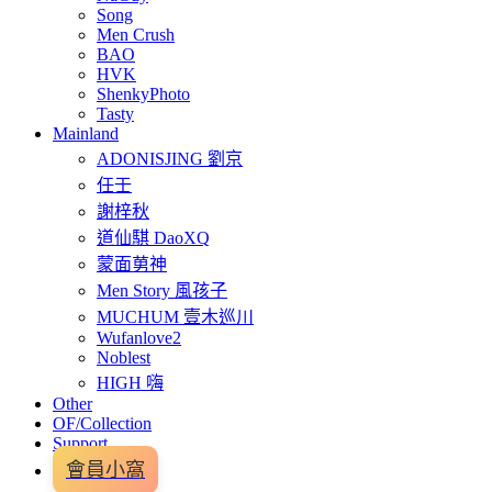
Song
Men Crush
BAO
HVK
ShenkyPhoto
Tasty
Mainland
ADONISJING 劉京
任壬
謝梓秋
道仙騏 DaoXQ
蒙面莮神
Men Story 風孩子
MUCHUM 壹木巡川
Wufanlove2
Noblest
HIGH 嗨
Other
OF/Collection
Support
會員小窩