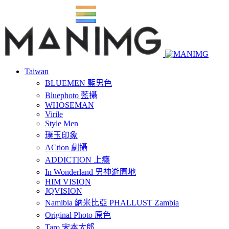
Taiwan
BLUEMEN 藍男色
Bluephoto 藍攝
WHOSEMAN
Virile
Style Men
璞玉印象
ACtion 劇攝
ADDICTION 上癮
In Wonderland 男神遊園地
HIM VISION
JQVISION
Namibia 納米比亞 PHALLUST Zambia
Original Photo 原色
Taro 宋本太郎