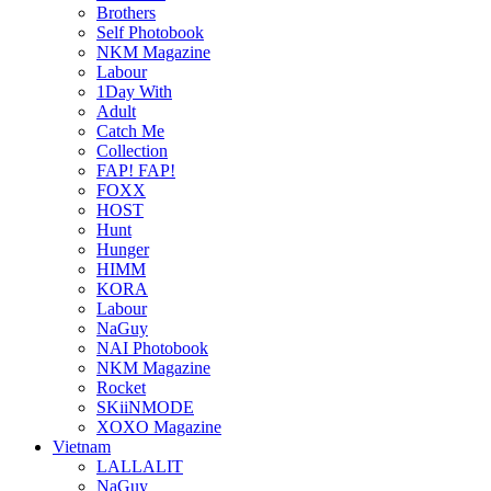
Brothers
Self Photobook
NKM Magazine
Labour
1Day With
Adult
Catch Me
Collection
FAP! FAP!
FOXX
HOST
Hunt
Hunger
HIMM
KORA
Labour
NaGuy
NAI Photobook
NKM Magazine
Rocket
SKiiNMODE
XOXO Magazine
Vietnam
LALLALIT
NaGuy