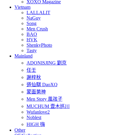
XOXO Magazine
Vietnam
LALLALIT
NaGuy
Song
Men Crush
BAO
HVK
ShenkyPhoto
Tasty
Mainland
ADONISJING 劉京
任壬
謝梓秋
道仙騏 DaoXQ
蒙面莮神
Men Story 風孩子
MUCHUM 壹木巡川
Wufanlove2
Noblest
HIGH 嗨
Other