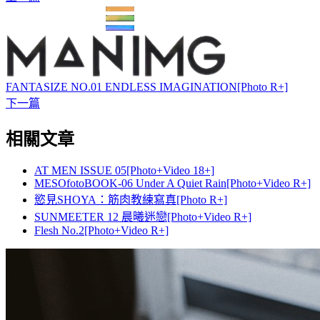
FANTASIZE NO.01 ENDLESS IMAGINATION[Photo R+]
下一篇
相關文章
AT MEN ISSUE 05[Photo+Video 18+]
MESOfotoBOOK-06 Under A Quiet Rain[Photo+Video R+]
慾見SHOYA：筋肉教練寫真[Photo R+]
SUNMEETER 12 晨曦迷戀[Photo+Video R+]
Flesh No.2[Photo+Video R+]