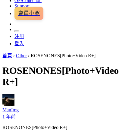
OF/Collection
Support
會員小窩
注册
登入
首頁
›
Other
›
ROSENONES[Photo+Video R+]
ROSENONES[Photo+Video
R+]
ManImg
1 年前
ROSENONES[Photo+Video R+]