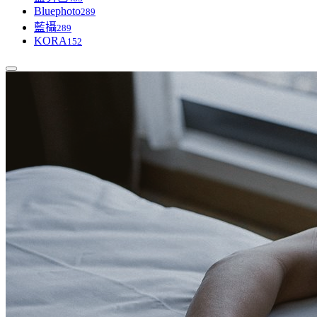
Bluephoto
289
藍攝
289
KORA
152