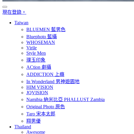
現在登錄。
Taiwan
BLUEMEN 藍男色
Bluephoto 藍攝
WHOSEMAN
Virile
Style Men
璞玉印象
ACtion 劇攝
ADDICTION 上癮
In Wonderland 男神遊園地
HIM VISION
JQVISION
Namibia 納米比亞 PHALLUST Zambia
Original Photo 原色
Taro 宋本太郎
翔男優
Thailand
Awesome