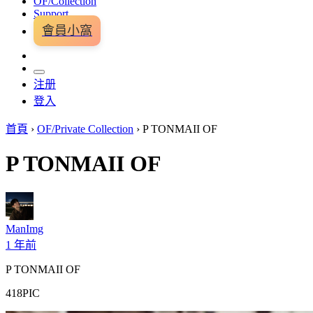
OF/Collection
Support
會員小窩
注册
登入
首頁
›
OF/Private Collection
›
P TONMAII OF
P TONMAII OF
ManImg
1 年前
P TONMAII OF
418PIC