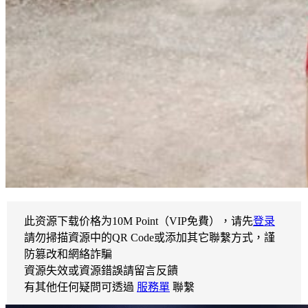
此资源下载价格为
10
M Point（VIP免費），请先
登录
請勿掃描資源中的QR Code或添加其它聯繫方式，謹
防篡改和網絡詐騙
資源失效或資源錯誤請留言反饋
有其他任何疑問可透過
服務單
聯繫