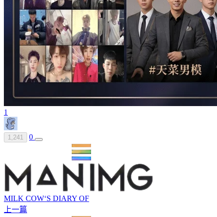
1
0
1,241
MILK COW‘S DIARY OF
上一篇