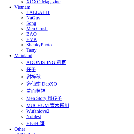
XOXO Magazine
Vietnam
LALLALIT
NaGuy
Song
Men Crush
BAO
HVK
ShenkyPhoto
Tasty
Mainland
ADONISJING 劉京
任壬
謝梓秋
道仙騏 DaoXQ
蒙面莮神
Men Story 風孩子
MUCHUM 壹木巡川
Wufanlove2
Noblest
HIGH 嗨
Other