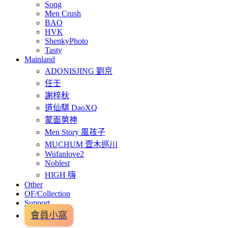
Song
Men Crush
BAO
HVK
ShenkyPhoto
Tasty
Mainland
ADONISJING 劉京
任壬
謝梓秋
道仙騏 DaoXQ
蒙面莮神
Men Story 風孩子
MUCHUM 壹木巡川
Wufanlove2
Noblest
HIGH 嗨
Other
OF/Collection
Support
會員小窩