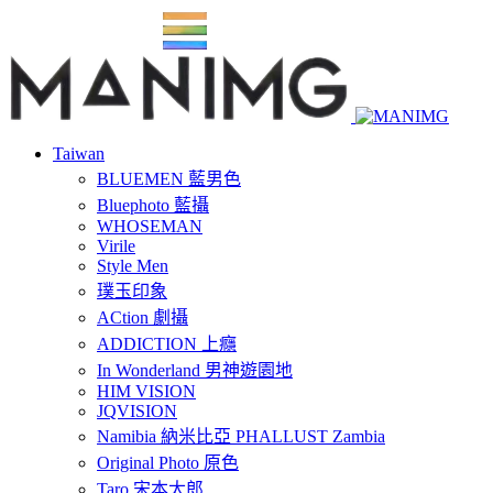
Taiwan
BLUEMEN 藍男色
Bluephoto 藍攝
WHOSEMAN
Virile
Style Men
璞玉印象
ACtion 劇攝
ADDICTION 上癮
In Wonderland 男神遊園地
HIM VISION
JQVISION
Namibia 納米比亞 PHALLUST Zambia
Original Photo 原色
Taro 宋本太郎