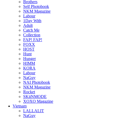
Brothers
Self Photobook
NKM Magazine
Labour
1Day With
Adult
Catch Me
Collection
FAP! FAP!
FOXX
HOST
Hunt
Hunger
HIMM
KORA
Labour
NaGuy
NAI Photobook
NKM Magazine
Rocket
SKiiNMODE
XOXO Magazine
Vietnam
LALLALIT
NaGuy