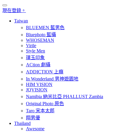
現在登錄。
Taiwan
BLUEMEN 藍男色
Bluephoto 藍攝
WHOSEMAN
Virile
Style Men
璞玉印象
ACtion 劇攝
ADDICTION 上癮
In Wonderland 男神遊園地
HIM VISION
JQVISION
Namibia 納米比亞 PHALLUST Zambia
Original Photo 原色
Taro 宋本太郎
翔男優
Thailand
Awesome