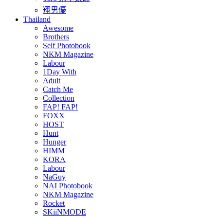
翔男優
Thailand
Awesome
Brothers
Self Photobook
NKM Magazine
Labour
1Day With
Adult
Catch Me
Collection
FAP! FAP!
FOXX
HOST
Hunt
Hunger
HIMM
KORA
Labour
NaGuy
NAI Photobook
NKM Magazine
Rocket
SKiiNMODE