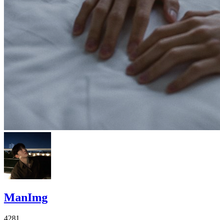
ManImg
4281