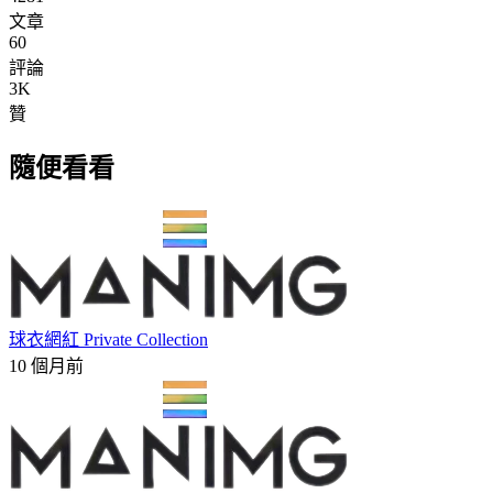
文章
60
評論
3K
贊
隨便看看
球衣網紅 Private Collection
10 個月前