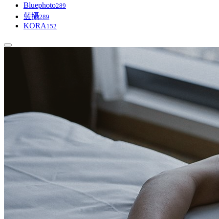
Bluephoto
289
藍攝
289
KORA
152