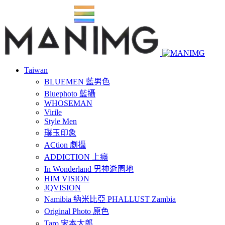
Taiwan
BLUEMEN 藍男色
Bluephoto 藍攝
WHOSEMAN
Virile
Style Men
璞玉印象
ACtion 劇攝
ADDICTION 上癮
In Wonderland 男神遊園地
HIM VISION
JQVISION
Namibia 納米比亞 PHALLUST Zambia
Original Photo 原色
Taro 宋本太郎