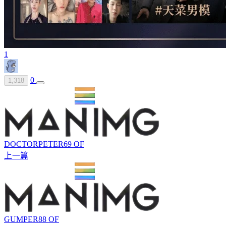
1
0
1,318
DOCTORPETER69 OF
上一篇
GUMPER88 OF