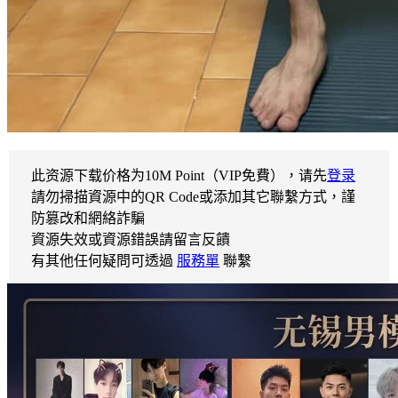
此资源下载价格为
10
M Point（VIP免費），请先
登录
請勿掃描資源中的QR Code或添加其它聯繫方式，謹
防篡改和網絡詐騙
資源失效或資源錯誤請留言反饋
有其他任何疑問可透過
服務單
聯繫