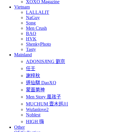
XOXO Magazine
Vietnam
LALLALIT
NaGuy
Song
Men Crush
BAO
HVK
ShenkyPhoto
Tasty
Mainland
ADONISJING 劉京
任壬
謝梓秋
道仙騏 DaoXQ
蒙面莮神
Men Story 風孩子
MUCHUM 壹木巡川
Wufanlove2
Noblest
HIGH 嗨
Other