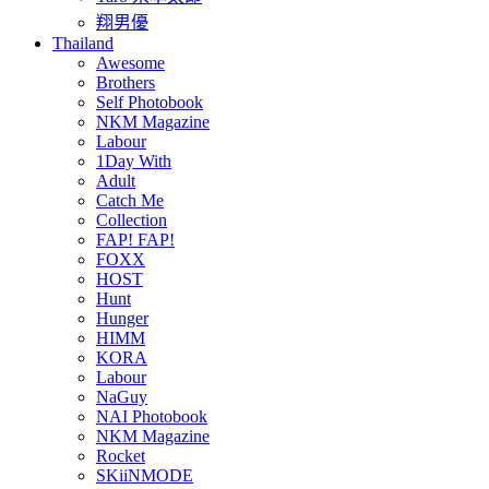
翔男優
Thailand
Awesome
Brothers
Self Photobook
NKM Magazine
Labour
1Day With
Adult
Catch Me
Collection
FAP! FAP!
FOXX
HOST
Hunt
Hunger
HIMM
KORA
Labour
NaGuy
NAI Photobook
NKM Magazine
Rocket
SKiiNMODE