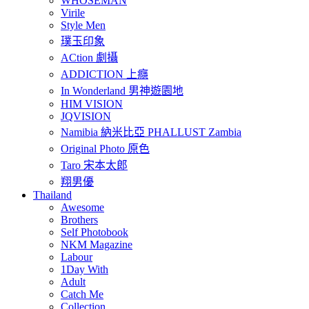
WHOSEMAN
Virile
Style Men
璞玉印象
ACtion 劇攝
ADDICTION 上癮
In Wonderland 男神遊園地
HIM VISION
JQVISION
Namibia 納米比亞 PHALLUST Zambia
Original Photo 原色
Taro 宋本太郎
翔男優
Thailand
Awesome
Brothers
Self Photobook
NKM Magazine
Labour
1Day With
Adult
Catch Me
Collection