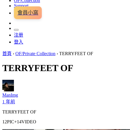
OF/Collection
Support
會員小窩
注册
登入
首頁
›
OF/Private Collection
›
TERRYFEET OF
TERRYFEET OF
ManImg
1 年前
TERRYFEET OF
12PIC+14VIDEO