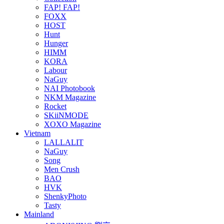
FAP! FAP!
FOXX
HOST
Hunt
Hunger
HIMM
KORA
Labour
NaGuy
NAI Photobook
NKM Magazine
Rocket
SKiiNMODE
XOXO Magazine
Vietnam
LALLALIT
NaGuy
Song
Men Crush
BAO
HVK
ShenkyPhoto
Tasty
Mainland