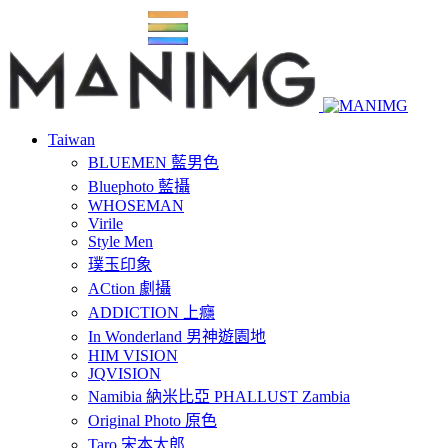
Taiwan
BLUEMEN 藍男色
Bluephoto 藍攝
WHOSEMAN
Virile
Style Men
璞玉印象
ACtion 劇攝
ADDICTION 上癮
In Wonderland 男神遊園地
HIM VISION
JQVISION
Namibia 納米比亞 PHALLUST Zambia
Original Photo 原色
Taro 宋本太郎