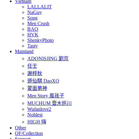
Vietnam
LALLALIT
NaGuy
Song
Men Crush
BAO
HVK
ShenkyPhoto
Tasty
Mainland
ADONISJING 劉京
任壬
謝梓秋
道仙騏 DaoXQ
蒙面莮神
Men Story 風孩子
MUCHUM 壹木巡川
Wufanlove2
Noblest
HIGH 嗨
Other
OF/Collection
Support