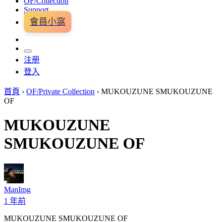
OF/Collection
Support
會員小窩
注册
登入
首頁
›
OF/Private Collection
›
MUKOUZUNE SMUKOUZUNE
OF
MUKOUZUNE
SMUKOUZUNE OF
ManImg
1 年前
MUKOUZUNE SMUKOUZUNE OF