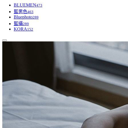
BLUEMEN
473
藍男色
463
Bluephoto
289
藍攝
289
KORA
152