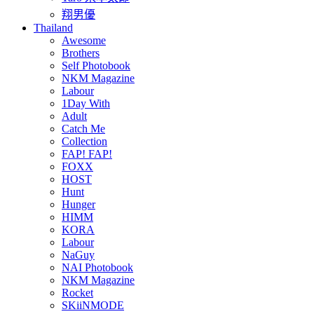
翔男優
Thailand
Awesome
Brothers
Self Photobook
NKM Magazine
Labour
1Day With
Adult
Catch Me
Collection
FAP! FAP!
FOXX
HOST
Hunt
Hunger
HIMM
KORA
Labour
NaGuy
NAI Photobook
NKM Magazine
Rocket
SKiiNMODE