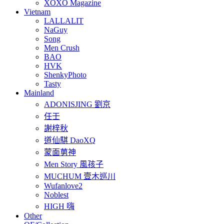
XOXO Magazine
Vietnam
LALLALIT
NaGuy
Song
Men Crush
BAO
HVK
ShenkyPhoto
Tasty
Mainland
ADONISJING 劉京
任壬
謝梓秋
道仙騏 DaoXQ
蒙面莮神
Men Story 風孩子
MUCHUM 壹木巡川
Wufanlove2
Noblest
HIGH 嗨
Other