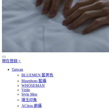
現在登錄。
Taiwan
BLUEMEN 藍男色
Bluephoto 藍攝
WHOSEMAN
Virile
Style Men
璞玉印象
ACtion 劇攝