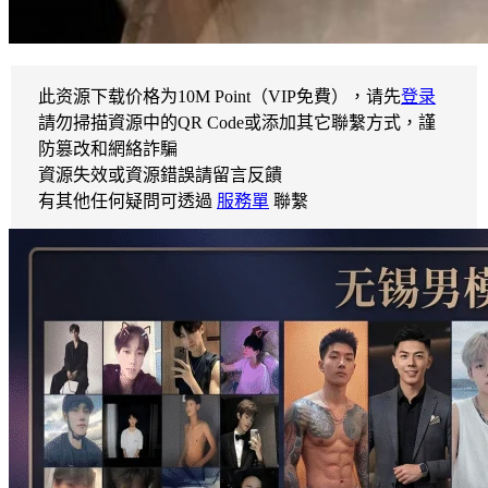
此资源下载价格为
10
M Point（VIP免費），请先
登录
請勿掃描資源中的QR Code或添加其它聯繫方式，謹
防篡改和網絡詐騙
資源失效或資源錯誤請留言反饋
有其他任何疑問可透過
服務單
聯繫