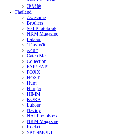
翔男優
Thailand
Awesome
Brothers
Self Photobook
NKM Magazine
Labour
1Day With
Adult
Catch Me
Collection
FAP! FAP!
FOXX
HOST
Hunt
Hunger
HIMM
KORA
Labour
NaGuy
NAI Photobook
NKM Magazine
Rocket
SKiiNMODE