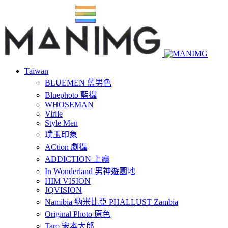
Taiwan
BLUEMEN 藍男色
Bluephoto 藍攝
WHOSEMAN
Virile
Style Men
璞玉印象
ACtion 劇攝
ADDICTION 上癮
In Wonderland 男神遊園地
HIM VISION
JQVISION
Namibia 納米比亞 PHALLUST Zambia
Original Photo 原色
Taro 宋本太郎