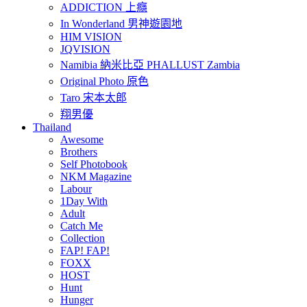
ADDICTION 上癮
In Wonderland 男神遊園地
HIM VISION
JQVISION
Namibia 納米比亞 PHALLUST Zambia
Original Photo 原色
Taro 宋本太郎
翔男優
Thailand
Awesome
Brothers
Self Photobook
NKM Magazine
Labour
1Day With
Adult
Catch Me
Collection
FAP! FAP!
FOXX
HOST
Hunt
Hunger