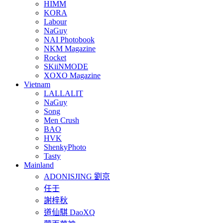
HIMM
KORA
Labour
NaGuy
NAI Photobook
NKM Magazine
Rocket
SKiiNMODE
XOXO Magazine
Vietnam
LALLALIT
NaGuy
Song
Men Crush
BAO
HVK
ShenkyPhoto
Tasty
Mainland
ADONISJING 劉京
任壬
謝梓秋
道仙騏 DaoXQ