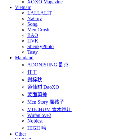
XOXO Magazine
Vietnam
LALLALIT
NaGuy
Song
Men Crush
BAO
HVK
ShenkyPhoto
Tasty
Mainland
ADONISJING 劉京
任壬
謝梓秋
道仙騏 DaoXQ
蒙面莮神
Men Story 風孩子
MUCHUM 壹木巡川
Wufanlove2
Noblest
HIGH 嗨
Other