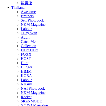
翔男優
Thailand
Awesome
Brothers
Self Photobook
NKM Magazine
Labour
1Day With
Adult
Catch Me
Collection
FAP! FAP!
FOXX
HOST
Hunt
Hunger
HIMM
KORA
Labour
NaGuy
NAI Photobook
NKM Magazine
Rocket
SKiiNMODE
XOXO Magazine