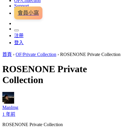
OF/Collection
Support
會員小窩
注册
登入
首頁
›
OF/Private Collection
›
ROSENONE Private Collection
ROSENONE Private
Collection
ManImg
1 年前
ROSENONE Private Collection