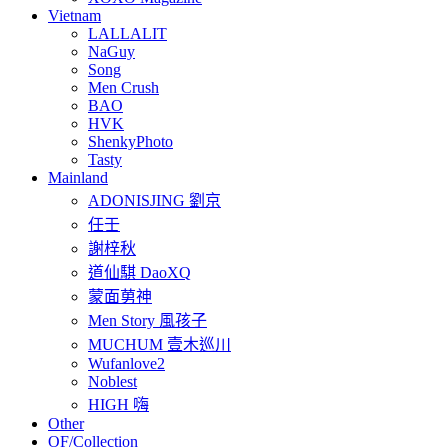
Vietnam
LALLALIT
NaGuy
Song
Men Crush
BAO
HVK
ShenkyPhoto
Tasty
Mainland
ADONISJING 劉京
任壬
謝梓秋
道仙騏 DaoXQ
蒙面莮神
Men Story 風孩子
MUCHUM 壹木巡川
Wufanlove2
Noblest
HIGH 嗨
Other
OF/Collection