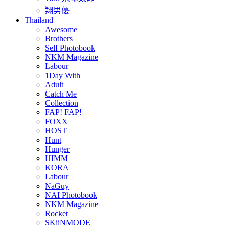
翔男優
Thailand
Awesome
Brothers
Self Photobook
NKM Magazine
Labour
1Day With
Adult
Catch Me
Collection
FAP! FAP!
FOXX
HOST
Hunt
Hunger
HIMM
KORA
Labour
NaGuy
NAI Photobook
NKM Magazine
Rocket
SKiiNMODE