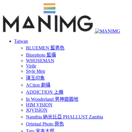
Taiwan
BLUEMEN 藍男色
Bluephoto 藍攝
WHOSEMAN
Virile
Style Men
璞玉印象
ACtion 劇攝
ADDICTION 上癮
In Wonderland 男神遊園地
HIM VISION
JQVISION
Namibia 納米比亞 PHALLUST Zambia
Original Photo 原色
Taro 宋本太郎