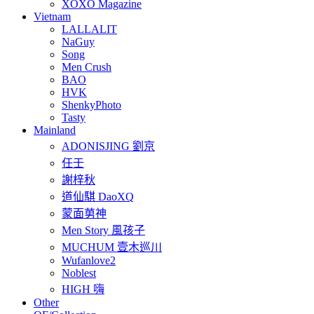
XOXO Magazine
Vietnam
LALLALIT
NaGuy
Song
Men Crush
BAO
HVK
ShenkyPhoto
Tasty
Mainland
ADONISJING 劉京
任壬
謝梓秋
道仙騏 DaoXQ
蒙面莮神
Men Story 風孩子
MUCHUM 壹木巡川
Wufanlove2
Noblest
HIGH 嗨
Other