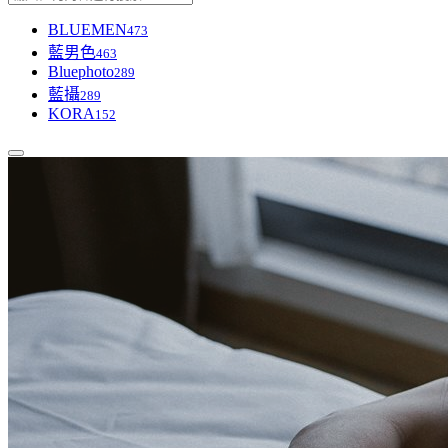
BLUEMEN
473
藍男色
463
Bluephoto
289
藍攝
289
KORA
152