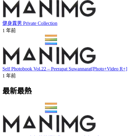
健身異男 Private Collection
1 年前
Self Photobook Vol.22 – Peerapat Suwannarat[Photo+Video R+]
1 年前
最新最熱