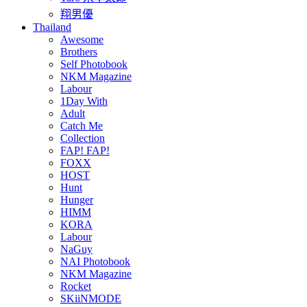
翔男優
Thailand
Awesome
Brothers
Self Photobook
NKM Magazine
Labour
1Day With
Adult
Catch Me
Collection
FAP! FAP!
FOXX
HOST
Hunt
Hunger
HIMM
KORA
Labour
NaGuy
NAI Photobook
NKM Magazine
Rocket
SKiiNMODE