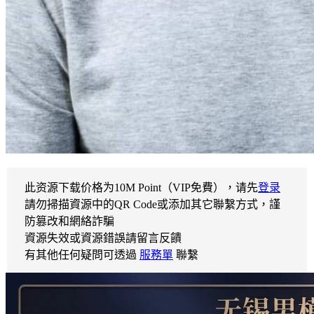
此资源下载价格为
10
M Point（VIP免費），请先
登录
請勿掃描資源中的QR Code或添加其它聯繫方式，謹
防篡改和網絡詐騙
資源失效或資源錯誤請留言反饋
有其他任何疑問可透過
服務單
聯繫