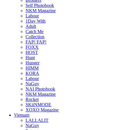
Brothers
Self Photobook
NKM Magazine
Labour
1Day With
Adult
Catch Me
Collection
FAP! FAP!
FOXX
HOST
Hunt
Hunger
HIMM
KORA
Labour
NaGuy
NAI Photobook
NKM Magazine
Rocket
SKiiNMODE
XOXO Magazine
Vietnam
LALLALIT
NaGuy