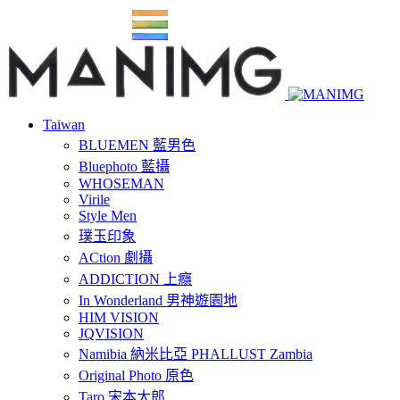
Taiwan
BLUEMEN 藍男色
Bluephoto 藍攝
WHOSEMAN
Virile
Style Men
璞玉印象
ACtion 劇攝
ADDICTION 上癮
In Wonderland 男神遊園地
HIM VISION
JQVISION
Namibia 納米比亞 PHALLUST Zambia
Original Photo 原色
Taro 宋本太郎