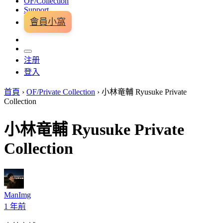
OF/Collection
Support
會員小窩
注册
登入
首頁
›
OF/Private Collection
›
小林竜輔 Ryusuke Private
Collection
小林竜輔 Ryusuke Private
Collection
ManImg
1 年前