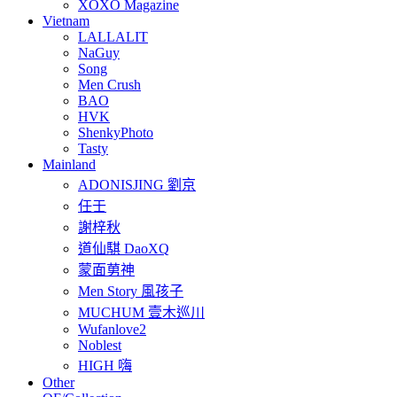
XOXO Magazine
Vietnam
LALLALIT
NaGuy
Song
Men Crush
BAO
HVK
ShenkyPhoto
Tasty
Mainland
ADONISJING 劉京
任壬
謝梓秋
道仙騏 DaoXQ
蒙面莮神
Men Story 風孩子
MUCHUM 壹木巡川
Wufanlove2
Noblest
HIGH 嗨
Other