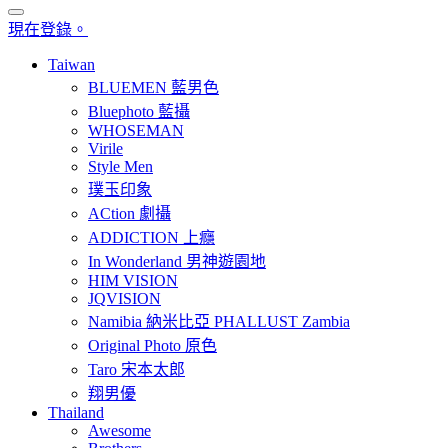
現在登錄。
Taiwan
BLUEMEN 藍男色
Bluephoto 藍攝
WHOSEMAN
Virile
Style Men
璞玉印象
ACtion 劇攝
ADDICTION 上癮
In Wonderland 男神遊園地
HIM VISION
JQVISION
Namibia 納米比亞 PHALLUST Zambia
Original Photo 原色
Taro 宋本太郎
翔男優
Thailand
Awesome