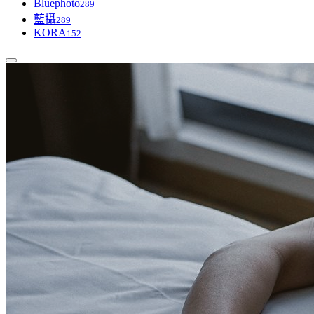
Bluephoto
289
藍攝
289
KORA
152