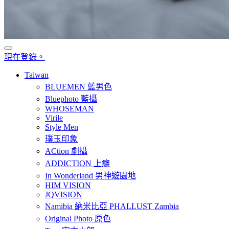
現在登錄。
Taiwan
BLUEMEN 藍男色
Bluephoto 藍攝
WHOSEMAN
Virile
Style Men
璞玉印象
ACtion 劇攝
ADDICTION 上癮
In Wonderland 男神遊園地
HIM VISION
JQVISION
Namibia 納米比亞 PHALLUST Zambia
Original Photo 原色