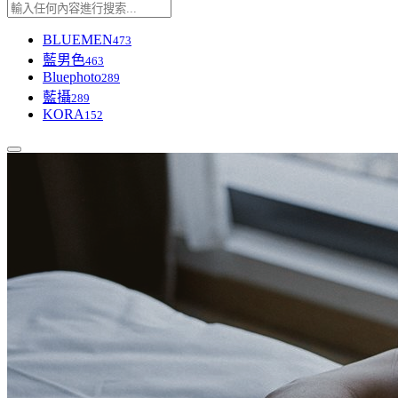
BLUEMEN
473
藍男色
463
Bluephoto
289
藍攝
289
KORA
152