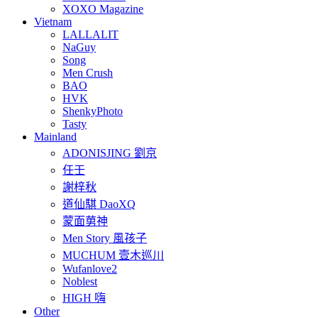
XOXO Magazine
Vietnam
LALLALIT
NaGuy
Song
Men Crush
BAO
HVK
ShenkyPhoto
Tasty
Mainland
ADONISJING 劉京
任壬
謝梓秋
道仙騏 DaoXQ
蒙面莮神
Men Story 風孩子
MUCHUM 壹木巡川
Wufanlove2
Noblest
HIGH 嗨
Other