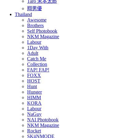
Taro 宋本太郎
翔男優
Thailand
Awesome
Brothers
Self Photobook
NKM Magazine
Labour
1Day With
Adult
Catch Me
Collection
FAP! FAP!
FOXX
HOST
Hunt
Hunger
HIMM
KORA
Labour
NaGuy
NAI Photobook
NKM Magazine
Rocket
SKiiNMODE