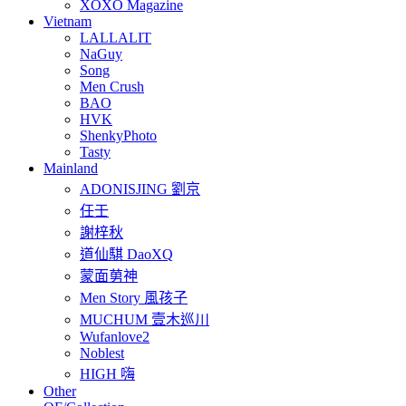
XOXO Magazine
Vietnam
LALLALIT
NaGuy
Song
Men Crush
BAO
HVK
ShenkyPhoto
Tasty
Mainland
ADONISJING 劉京
任壬
謝梓秋
道仙騏 DaoXQ
蒙面莮神
Men Story 風孩子
MUCHUM 壹木巡川
Wufanlove2
Noblest
HIGH 嗨
Other