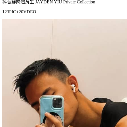
抖音鮮肉體育生 JAYDEN YIU Private Collection
123PIC+20VDEO