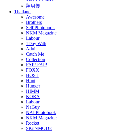
翔男優
Thailand
Awesome
Brothers
Self Photobook
NKM Magazine
Labour
1Day With
Adult
Catch Me
Collection
FAP! FAP!
FOXX
HOST
Hunt
Hunger
HIMM
KORA
Labour
NaGuy
NAI Photobook
NKM Magazine
Rocket
SKiiNMODE