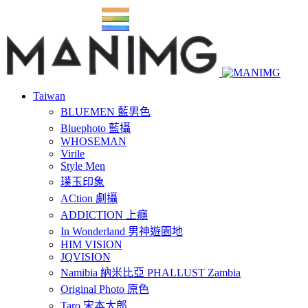
Taiwan
BLUEMEN 藍男色
Bluephoto 藍攝
WHOSEMAN
Virile
Style Men
璞玉印象
ACtion 劇攝
ADDICTION 上癮
In Wonderland 男神遊園地
HIM VISION
JQVISION
Namibia 納米比亞 PHALLUST Zambia
Original Photo 原色
Taro 宋本太郎