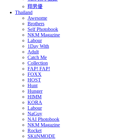
翔男優
Thailand
Awesome
Brothers
Self Photobook
NKM Magazine
Labour
1Day With
Adult
Catch Me
Collection
FAP! FAP!
FOXX
HOST
Hunt
Hunger
HIMM
KORA
Labour
NaGuy
NAI Photobook
NKM Magazine
Rocket
SKiiNMODE