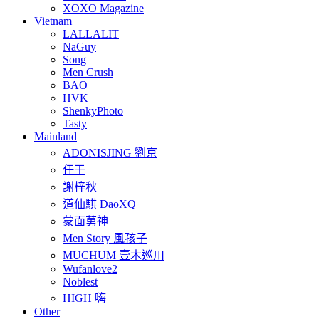
XOXO Magazine
Vietnam
LALLALIT
NaGuy
Song
Men Crush
BAO
HVK
ShenkyPhoto
Tasty
Mainland
ADONISJING 劉京
任壬
謝梓秋
道仙騏 DaoXQ
蒙面莮神
Men Story 風孩子
MUCHUM 壹木巡川
Wufanlove2
Noblest
HIGH 嗨
Other