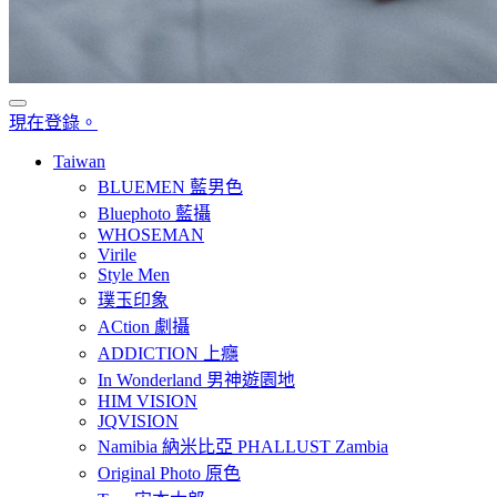
現在登錄。
Taiwan
BLUEMEN 藍男色
Bluephoto 藍攝
WHOSEMAN
Virile
Style Men
璞玉印象
ACtion 劇攝
ADDICTION 上癮
In Wonderland 男神遊園地
HIM VISION
JQVISION
Namibia 納米比亞 PHALLUST Zambia
Original Photo 原色