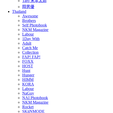
Taro 宋本太郎
翔男優
Thailand
Awesome
Brothers
Self Photobook
NKM Magazine
Labour
1Day With
Adult
Catch Me
Collection
FAP! FAP!
FOXX
HOST
Hunt
Hunger
HIMM
KORA
Labour
NaGuy
NAI Photobook
NKM Magazine
Rocket
SKiiNMODE