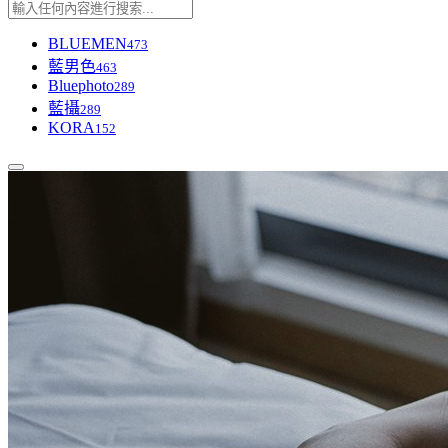
BLUEMEN
473
藍男色
463
Bluephoto
289
藍攝
289
KORA
152