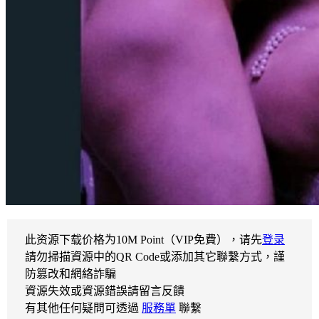
此资源下载价格为
10
M Point（VIP免費），请先
登录
請勿掃描資源中的QR Code或添加其它聯繫方式，謹
防篡改和網絡詐騙
資源失效或資源錯誤請留言反饋
有其他任何疑問可透過
服務單
聯繫