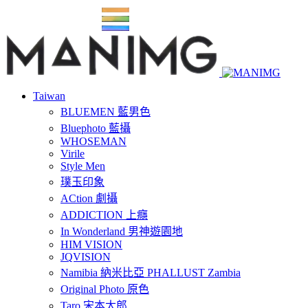
Taiwan
BLUEMEN 藍男色
Bluephoto 藍攝
WHOSEMAN
Virile
Style Men
璞玉印象
ACtion 劇攝
ADDICTION 上癮
In Wonderland 男神遊園地
HIM VISION
JQVISION
Namibia 納米比亞 PHALLUST Zambia
Original Photo 原色
Taro 宋本太郎