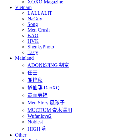
XOXO Magazine
Vietnam
LALLALIT
NaGuy
Song
Men Crush
BAO
HVK
ShenkyPhoto
Tasty
Mainland
ADONISJING 劉京
任壬
謝梓秋
道仙騏 DaoXQ
蒙面莮神
Men Story 風孩子
MUCHUM 壹木巡川
Wufanlove2
Noblest
HIGH 嗨
Other