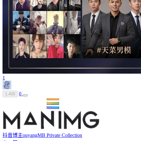
1
0
1,400
抖音博主ouyangMB Private Collection