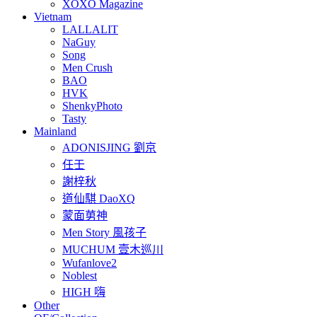
XOXO Magazine
Vietnam
LALLALIT
NaGuy
Song
Men Crush
BAO
HVK
ShenkyPhoto
Tasty
Mainland
ADONISJING 劉京
任壬
謝梓秋
道仙騏 DaoXQ
蒙面莮神
Men Story 風孩子
MUCHUM 壹木巡川
Wufanlove2
Noblest
HIGH 嗨
Other