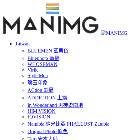
Taiwan
BLUEMEN 藍男色
Bluephoto 藍攝
WHOSEMAN
Virile
Style Men
璞玉印象
ACtion 劇攝
ADDICTION 上癮
In Wonderland 男神遊園地
HIM VISION
JQVISION
Namibia 納米比亞 PHALLUST Zambia
Original Photo 原色
Taro 宋本太郎