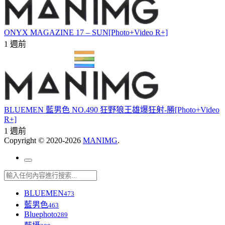
ONYX MAGAZINE 17 – SUN[Photo+Video R+]
1 週前
BLUEMEN 藍男色 NO.490 狂野狼王雄爆狂射-勝[Photo+Video
R+]
1 週前
Copyright © 2020-2026
MANIMG
.
BLUEMEN
473
藍男色
463
Bluephoto
289