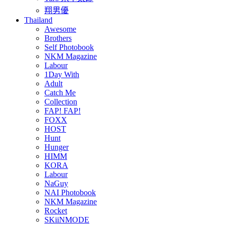
翔男優
Thailand
Awesome
Brothers
Self Photobook
NKM Magazine
Labour
1Day With
Adult
Catch Me
Collection
FAP! FAP!
FOXX
HOST
Hunt
Hunger
HIMM
KORA
Labour
NaGuy
NAI Photobook
NKM Magazine
Rocket
SKiiNMODE