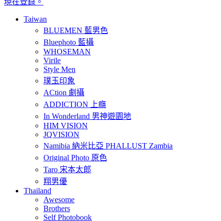
現在登錄。
Taiwan
BLUEMEN 藍男色
Bluephoto 藍攝
WHOSEMAN
Virile
Style Men
璞玉印象
ACtion 劇攝
ADDICTION 上癮
In Wonderland 男神遊園地
HIM VISION
JQVISION
Namibia 納米比亞 PHALLUST Zambia
Original Photo 原色
Taro 宋本太郎
翔男優
Thailand
Awesome
Brothers
Self Photobook