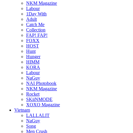
NKM Magazine
Labour
1Day With
Adult
Catch Me
Collection
FAP! FAP!
FOXX
HOST
Hunt
Hunger
HIMM
KORA
Labour
NaGuy
NAI Photobook
NKM Magazine
Rocket
SKiiNMODE
XOXO Magazine
Vietnam
LALLALIT
NaGuy
Song
Men Crush