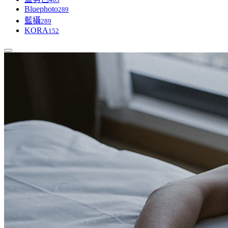
Bluephoto
289
藍攝
289
KORA
152