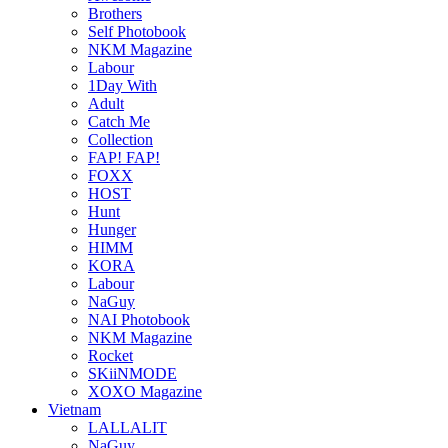
Brothers
Self Photobook
NKM Magazine
Labour
1Day With
Adult
Catch Me
Collection
FAP! FAP!
FOXX
HOST
Hunt
Hunger
HIMM
KORA
Labour
NaGuy
NAI Photobook
NKM Magazine
Rocket
SKiiNMODE
XOXO Magazine
Vietnam
LALLALIT
NaGuy