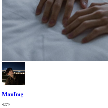
ManImg
4279