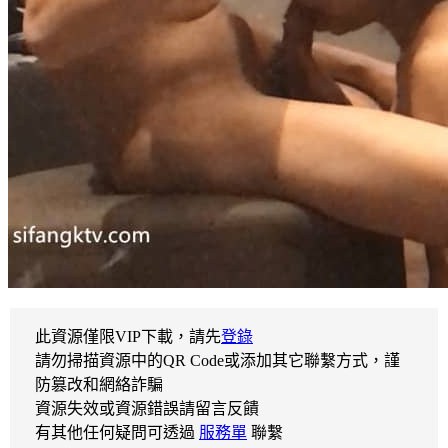
此資源僅限VIP下載，請先
登錄
請勿掃描資源中的QR Code或添加其它聯繫方式，謹
防篡改和網絡詐騙
資源失效或資源錯誤請留言反饋
有其他任何疑問可透過
服務單
聯繫