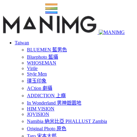
Taiwan
BLUEMEN 藍男色
Bluephoto 藍攝
WHOSEMAN
Virile
Style Men
璞玉印象
ACtion 劇攝
ADDICTION 上癮
In Wonderland 男神遊園地
HIM VISION
JQVISION
Namibia 納米比亞 PHALLUST Zambia
Original Photo 原色
Taro 宋本太郎