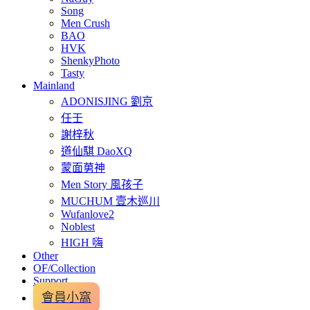
Song
Men Crush
BAO
HVK
ShenkyPhoto
Tasty
Mainland
ADONISJING 劉京
任壬
謝梓秋
道仙騏 DaoXQ
蒙面莮神
Men Story 風孩子
MUCHUM 壹木巡川
Wufanlove2
Noblest
HIGH 嗨
Other
OF/Collection
Support
會員小窩