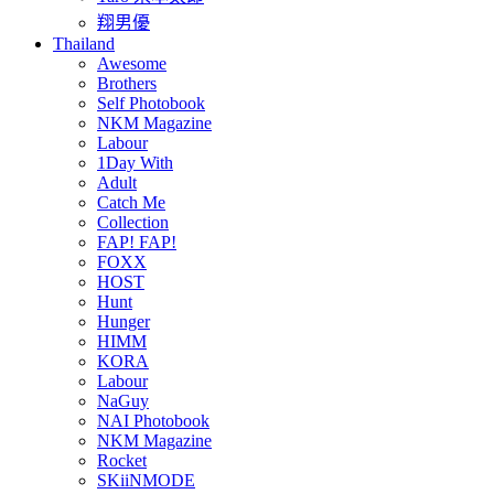
翔男優
Thailand
Awesome
Brothers
Self Photobook
NKM Magazine
Labour
1Day With
Adult
Catch Me
Collection
FAP! FAP!
FOXX
HOST
Hunt
Hunger
HIMM
KORA
Labour
NaGuy
NAI Photobook
NKM Magazine
Rocket
SKiiNMODE