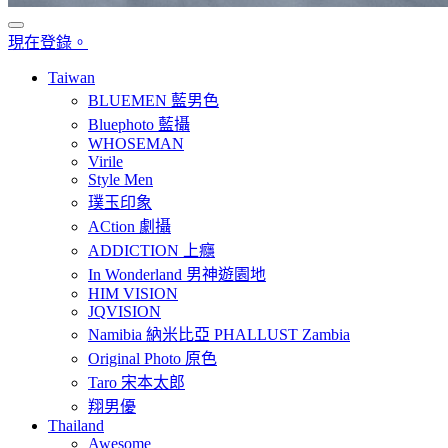
現在登錄。
Taiwan
BLUEMEN 藍男色
Bluephoto 藍攝
WHOSEMAN
Virile
Style Men
璞玉印象
ACtion 劇攝
ADDICTION 上癮
In Wonderland 男神遊園地
HIM VISION
JQVISION
Namibia 納米比亞 PHALLUST Zambia
Original Photo 原色
Taro 宋本太郎
翔男優
Thailand
Awesome