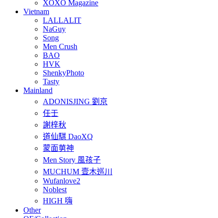
XOXO Magazine
Vietnam
LALLALIT
NaGuy
Song
Men Crush
BAO
HVK
ShenkyPhoto
Tasty
Mainland
ADONISJING 劉京
任壬
謝梓秋
道仙騏 DaoXQ
蒙面莮神
Men Story 風孩子
MUCHUM 壹木巡川
Wufanlove2
Noblest
HIGH 嗨
Other