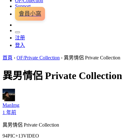
OF/Collection
Support
會員小窩
注册
登入
首頁
›
OF/Private Collection
›
異男情侶 Private Collection
異男情侶 Private Collection
ManImg
1 年前
異男情侶 Private Collection
94PIC+13VIDEO