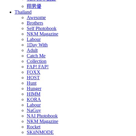
翔男優
Thailand
Awesome
Brothers
Self Photobook
NKM Magazine
Labour
1Day With
Adult
Catch Me
Collection
FAP! FAP!
FOXX
HOST
Hunt
Hunger
HIMM
KORA
Labour
NaGuy
NAI Photobook
NKM Magazine
Rocket
SKiiNMODE