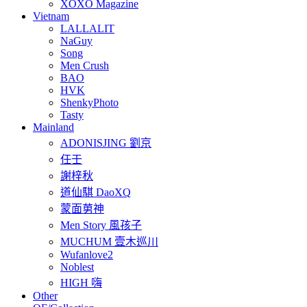
XOXO Magazine
Vietnam
LALLALIT
NaGuy
Song
Men Crush
BAO
HVK
ShenkyPhoto
Tasty
Mainland
ADONISJING 劉京
任壬
謝梓秋
道仙騏 DaoXQ
蒙面莮神
Men Story 風孩子
MUCHUM 壹木巡川
Wufanlove2
Noblest
HIGH 嗨
Other