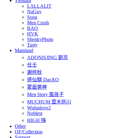
Vietnam
LALLALIT
NaGuy
Song
Men Crush
BAO
HVK
ShenkyPhoto
Tasty
Mainland
ADONISJING 劉京
任壬
謝梓秋
道仙騏 DaoXQ
蒙面莮神
Men Story 風孩子
MUCHUM 壹木巡川
Wufanlove2
Noblest
HIGH 嗨
Other
OF/Collection
Support