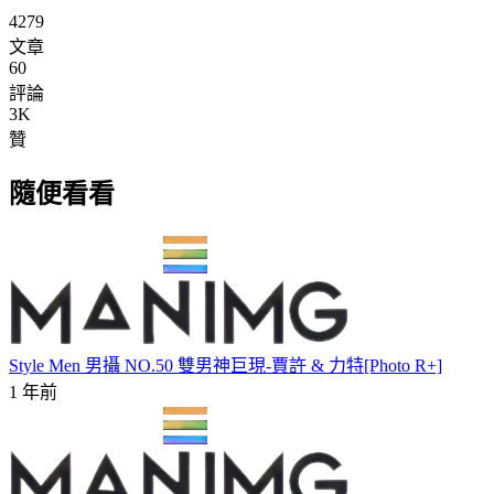
4279
文章
60
評論
3K
贊
隨便看看
Style Men 男攝 NO.50 雙男神巨現-賈許 & 力特[Photo R+]
1 年前