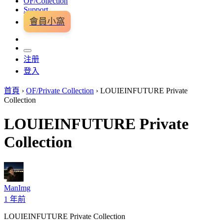
OF/Collection
Support
會員小窩
注册
登入
首頁
›
OF/Private Collection
›
LOUIEINFUTURE Private
Collection
LOUIEINFUTURE Private
Collection
ManImg
1 年前
LOUIEINFUTURE Private Collection