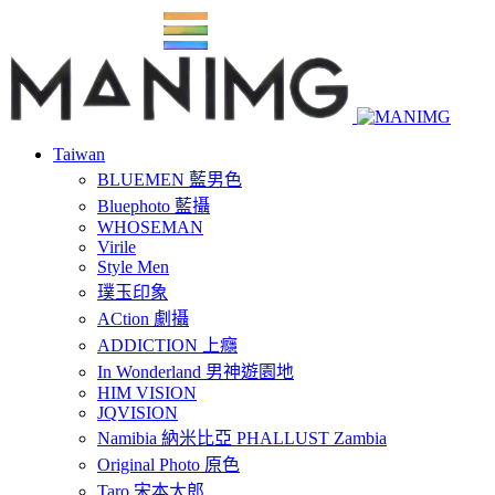
Taiwan
BLUEMEN 藍男色
Bluephoto 藍攝
WHOSEMAN
Virile
Style Men
璞玉印象
ACtion 劇攝
ADDICTION 上癮
In Wonderland 男神遊園地
HIM VISION
JQVISION
Namibia 納米比亞 PHALLUST Zambia
Original Photo 原色
Taro 宋本太郎