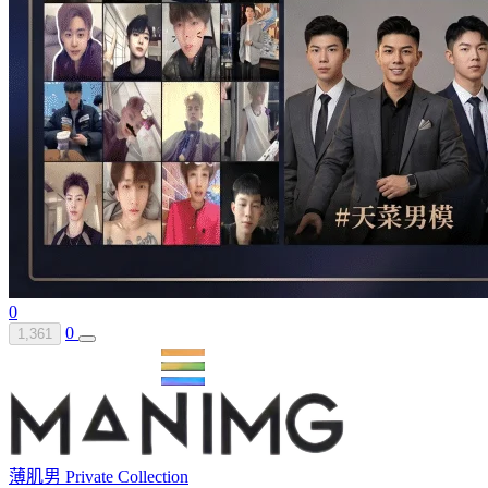
0
0
1,361
薄肌男 Private Collection