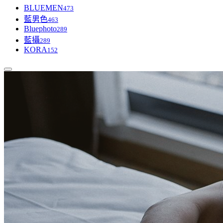
BLUEMEN
473
藍男色
463
Bluephoto
289
藍攝
289
KORA
152