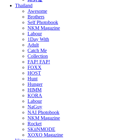
Thailand
Awesome
Brothers
Self Photobook
NKM Magazine
Labour
1Day With
Adult
Catch Me
Collection
FAP! FAP!
FOXX
HOST
Hunt
Hunger
HIMM
KORA
Labour
NaGuy
NAI Photobook
NKM Magazine
Rocket
SKiiNMODE
XOXO Magazine