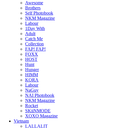
Awesome
Brothers
Self Photobook
NKM Magazine
Labour
1Day With
Adult
Catch Me
Collection
FAP! FAP!
FOXX
HOST
Hunt
Hunger
HIMM
KORA
Labour
NaGuy
NAI Photobook
NKM Magazine
Rocket
SKiiNMODE
XOXO Magazine
Vietnam
LALLALIT