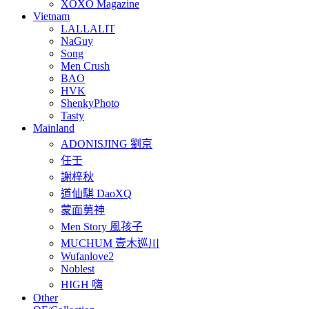
XOXO Magazine
Vietnam
LALLALIT
NaGuy
Song
Men Crush
BAO
HVK
ShenkyPhoto
Tasty
Mainland
ADONISJING 劉京
任壬
謝梓秋
道仙騏 DaoXQ
蒙面莮神
Men Story 風孩子
MUCHUM 壹木巡川
Wufanlove2
Noblest
HIGH 嗨
Other