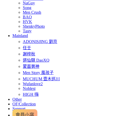
NaGuy
Song
Men Crush
BAO
HVK
ShenkyPhoto
Tasty
Mainland
ADONISJING 劉京
任壬
謝梓秋
道仙騏 DaoXQ
蒙面莮神
Men Story 風孩子
MUCHUM 壹木巡川
Wufanlove2
Noblest
HIGH 嗨
Other
OF/Collection
Support
會員小窩