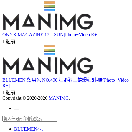
ONYX MAGAZINE 17 – SUN[Photo+Video R+]
1 週前
BLUEMEN 藍男色 NO.490 狂野狼王雄爆狂射-勝[Photo+Video
R+]
1 週前
Copyright © 2020-2026
MANIMG
.
BLUEMEN
473