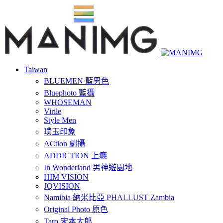
Taiwan
BLUEMEN 藍男色
Bluephoto 藍攝
WHOSEMAN
Virile
Style Men
璞玉印象
ACtion 劇攝
ADDICTION 上癮
In Wonderland 男神遊園地
HIM VISION
JQVISION
Namibia 納米比亞 PHALLUST Zambia
Original Photo 原色
Taro 宋本太郎