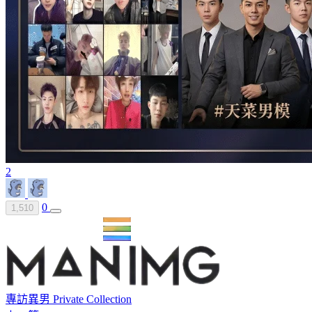
2
0
1,510
專訪異男 Private Collection