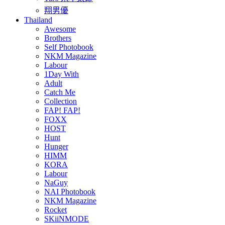
翔男優
Thailand
Awesome
Brothers
Self Photobook
NKM Magazine
Labour
1Day With
Adult
Catch Me
Collection
FAP! FAP!
FOXX
HOST
Hunt
Hunger
HIMM
KORA
Labour
NaGuy
NAI Photobook
NKM Magazine
Rocket
SKiiNMODE