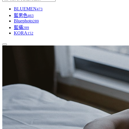
BLUEMEN
473
藍男色
463
Bluephoto
289
藍攝
289
KORA
152