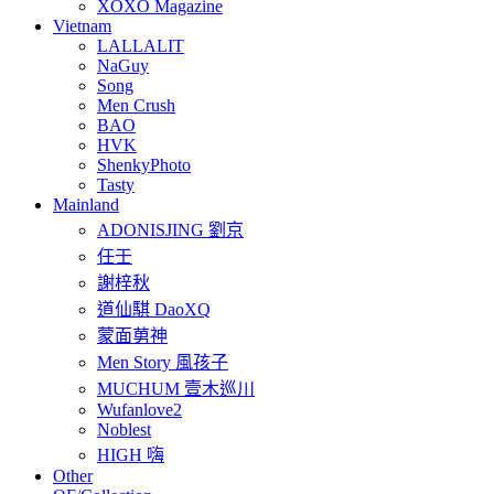
XOXO Magazine
Vietnam
LALLALIT
NaGuy
Song
Men Crush
BAO
HVK
ShenkyPhoto
Tasty
Mainland
ADONISJING 劉京
任壬
謝梓秋
道仙騏 DaoXQ
蒙面莮神
Men Story 風孩子
MUCHUM 壹木巡川
Wufanlove2
Noblest
HIGH 嗨
Other