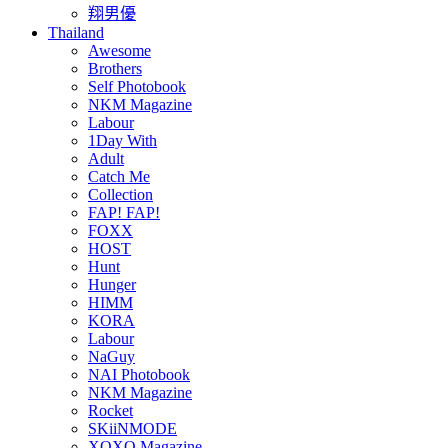
翔男優
Thailand
Awesome
Brothers
Self Photobook
NKM Magazine
Labour
1Day With
Adult
Catch Me
Collection
FAP! FAP!
FOXX
HOST
Hunt
Hunger
HIMM
KORA
Labour
NaGuy
NAI Photobook
NKM Magazine
Rocket
SKiiNMODE
XOXO Magazine