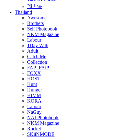
翔男優
Thailand
Awesome
Brothers
Self Photobook
NKM Magazine
Labour
1Day With
Adult
Catch Me
Collection
FAP! FAP!
FOXX
HOST
Hunt
Hunger
HIMM
KORA
Labour
NaGuy
NAI Photobook
NKM Magazine
Rocket
SKiiNMODE