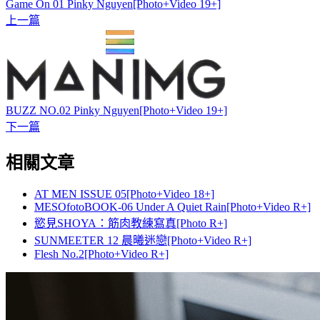
Game On 01 Pinky Nguyen[Photo+Video 19+]
上一篇
BUZZ NO.02 Pinky Nguyen[Photo+Video 19+]
下一篇
相關文章
AT MEN ISSUE 05[Photo+Video 18+]
MESOfotoBOOK-06 Under A Quiet Rain[Photo+Video R+]
慾見SHOYA：筋肉教練寫真[Photo R+]
SUNMEETER 12 晨曦迷戀[Photo+Video R+]
Flesh No.2[Photo+Video R+]