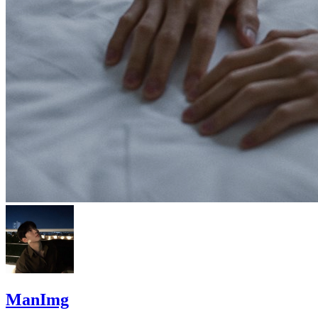
ManImg