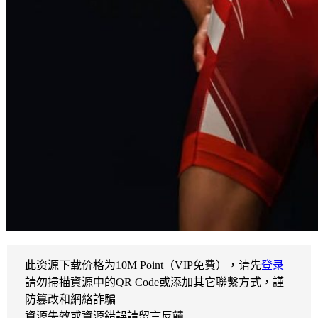
此资源下载价格为
10
M Point（VIP免費），请先
登录
請勿掃描資源中的QR Code或添加其它聯繫方式，謹
防篡改和網絡詐騙
資源失效或資源錯誤請留言反饋