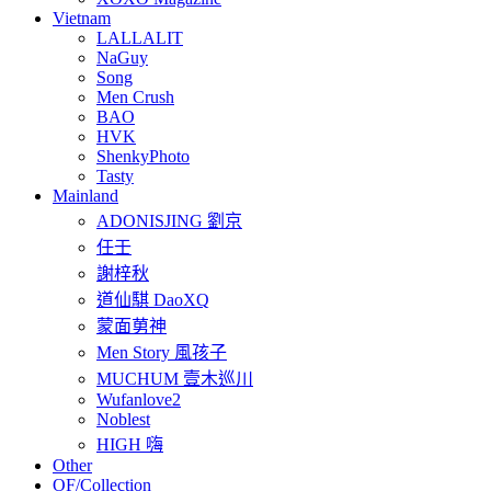
Vietnam
LALLALIT
NaGuy
Song
Men Crush
BAO
HVK
ShenkyPhoto
Tasty
Mainland
ADONISJING 劉京
任壬
謝梓秋
道仙騏 DaoXQ
蒙面莮神
Men Story 風孩子
MUCHUM 壹木巡川
Wufanlove2
Noblest
HIGH 嗨
Other
OF/Collection