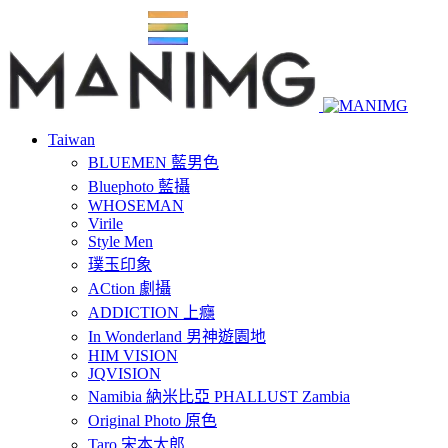
Taiwan
BLUEMEN 藍男色
Bluephoto 藍攝
WHOSEMAN
Virile
Style Men
璞玉印象
ACtion 劇攝
ADDICTION 上癮
In Wonderland 男神遊園地
HIM VISION
JQVISION
Namibia 納米比亞 PHALLUST Zambia
Original Photo 原色
Taro 宋本太郎