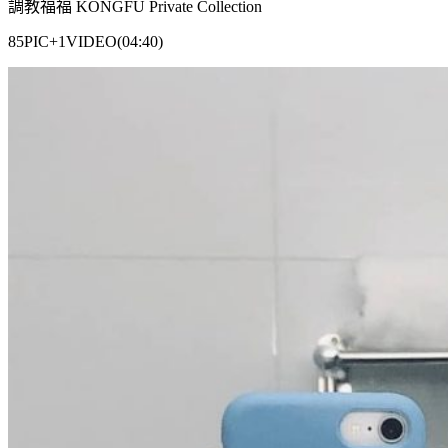
調教福福 KONGFU Private Collection
85PIC+1VIDEO(04:40)