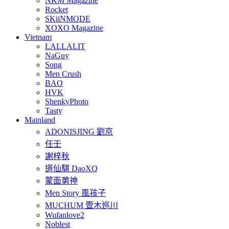
NKM Magazine
Rocket
SKiiNMODE
XOXO Magazine
Vietnam
LALLALIT
NaGuy
Song
Men Crush
BAO
HVK
ShenkyPhoto
Tasty
Mainland
ADONISJING 劉京
任壬
謝梓秋
道仙騏 DaoXQ
蒙面莮神
Men Story 風孩子
MUCHUM 壹木巡川
Wufanlove2
Noblest