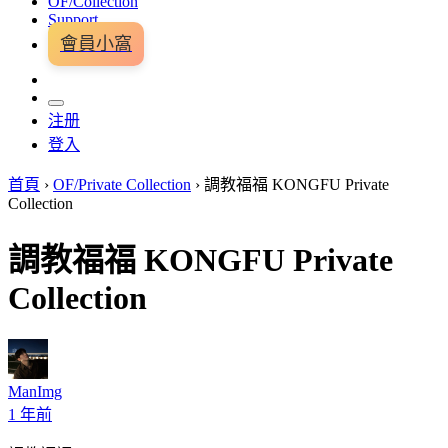
OF/Collection
Support
會員小窩
注册
登入
首頁
›
OF/Private Collection
›
調教福福 KONGFU Private
Collection
調教福福 KONGFU Private
Collection
ManImg
1 年前