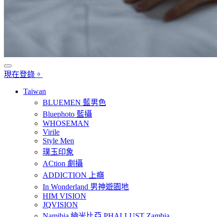
現在登錄。
Taiwan
BLUEMEN 藍男色
Bluephoto 藍攝
WHOSEMAN
Virile
Style Men
璞玉印象
ACtion 劇攝
ADDICTION 上癮
In Wonderland 男神遊園地
HIM VISION
JQVISION
Namibia 納米比亞 PHALLUST Zambia