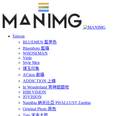
Taiwan
BLUEMEN 藍男色
Bluephoto 藍攝
WHOSEMAN
Virile
Style Men
璞玉印象
ACtion 劇攝
ADDICTION 上癮
In Wonderland 男神遊園地
HIM VISION
JQVISION
Namibia 納米比亞 PHALLUST Zambia
Original Photo 原色
Taro 宋本太郎