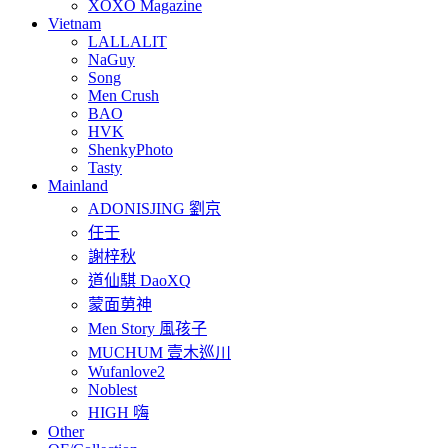
XOXO Magazine
Vietnam
LALLALIT
NaGuy
Song
Men Crush
BAO
HVK
ShenkyPhoto
Tasty
Mainland
ADONISJING 劉京
任壬
謝梓秋
道仙騏 DaoXQ
蒙面莮神
Men Story 風孩子
MUCHUM 壹木巡川
Wufanlove2
Noblest
HIGH 嗨
Other