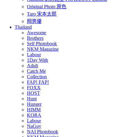
Original Photo 原色
Taro 宋本太郎
翔男優
Thailand
Awesome
Brothers
Self Photobook
NKM Magazine
Labour
1Day With
Adult
Catch Me
Collection
FAP! FAP!
FOXX
HOST
Hunt
Hunger
HIMM
KORA
Labour
NaGuy
NAI Photobook