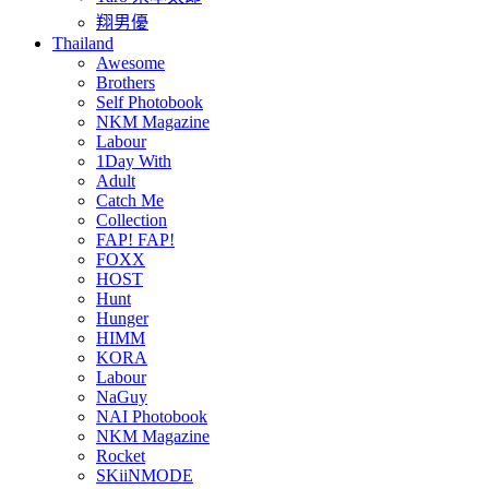
翔男優
Thailand
Awesome
Brothers
Self Photobook
NKM Magazine
Labour
1Day With
Adult
Catch Me
Collection
FAP! FAP!
FOXX
HOST
Hunt
Hunger
HIMM
KORA
Labour
NaGuy
NAI Photobook
NKM Magazine
Rocket
SKiiNMODE