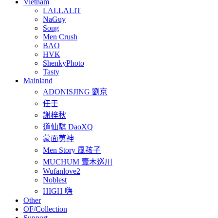
Vietnam
LALLALIT
NaGuy
Song
Men Crush
BAO
HVK
ShenkyPhoto
Tasty
Mainland
ADONISJING 劉京
任壬
謝梓秋
道仙騏 DaoXQ
蒙面莮神
Men Story 風孩子
MUCHUM 壹木巡川
Wufanlove2
Noblest
HIGH 嗨
Other
OF/Collection
Support