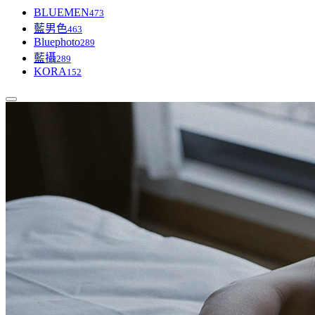
BLUEMEN
473
藍男色
463
Bluephoto
289
藍攝
289
KORA
152