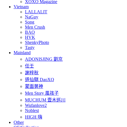
XOXO Magazine
Vietnam
LALLALIT
NaGuy
Song
Men Crush
BAO
HVK
ShenkyPhoto
Tasty
Mainland
ADONISJING 劉京
任壬
謝梓秋
道仙騏 DaoXQ
蒙面莮神
Men Story 風孩子
MUCHUM 壹木巡川
Wufanlove2
Noblest
HIGH 嗨
Other