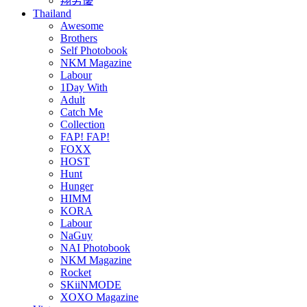
翔男優
Thailand
Awesome
Brothers
Self Photobook
NKM Magazine
Labour
1Day With
Adult
Catch Me
Collection
FAP! FAP!
FOXX
HOST
Hunt
Hunger
HIMM
KORA
Labour
NaGuy
NAI Photobook
NKM Magazine
Rocket
SKiiNMODE
XOXO Magazine