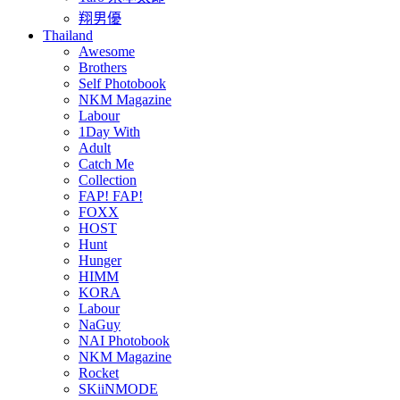
翔男優
Thailand
Awesome
Brothers
Self Photobook
NKM Magazine
Labour
1Day With
Adult
Catch Me
Collection
FAP! FAP!
FOXX
HOST
Hunt
Hunger
HIMM
KORA
Labour
NaGuy
NAI Photobook
NKM Magazine
Rocket
SKiiNMODE