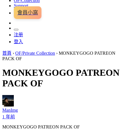
OF/Collection
Support
會員小窩
注册
登入
首頁
›
OF/Private Collection
›
MONKEYGOGO PATREON
PACK OF
MONKEYGOGO PATREON
PACK OF
ManImg
1 年前
MONKEYGOGO PATREON PACK OF